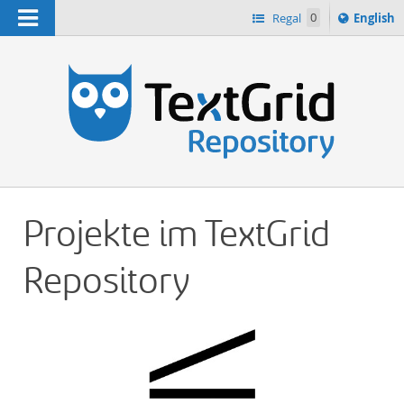
Navigation
Switch
Regal
0
English
languag
n
to
Projekte im TextGrid
Repository