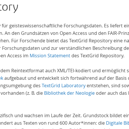
tory
iv für geisteswissenschaftliche Forschungsdaten. Es liefert
. An den Grundsätzen von Open Access und den FAIR-Prinzi
hen. Für Forschende bietet das TextGrid Repository eine na
hrer Forschungsdaten und zur verständlichen Beschreibung d
pen Access im
Mission Statement
des TextGrid Repository.
 dem Reintextformat auch XML/TEI-kodiert und ermöglicht s
ek
aufgebaut und entwickelt sich fortwährend auf der Basis
schungsumgebung des
TextGrid Laboratory
entstehen, sind sow
 vorhanden (z. B. die
Bibliothek der Neologie
oder auch das P
zifisch und wachsen im Laufe der Zeit. Grundstock bildet e
undert aus Texten von rund 600 Autor*innen: die
Digitale Bi