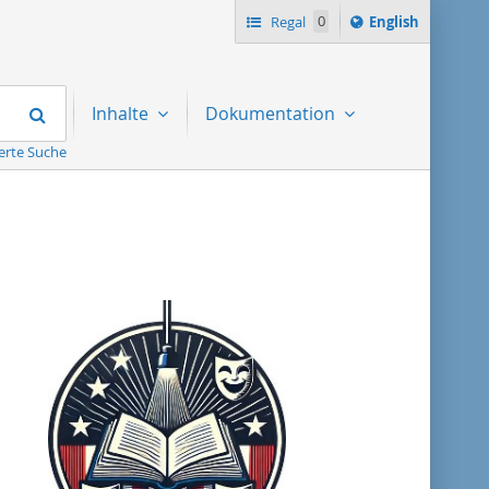
Switch
Regal
0
English
language
to
Suchen
Inhalte
Dokumentation
erte Suche