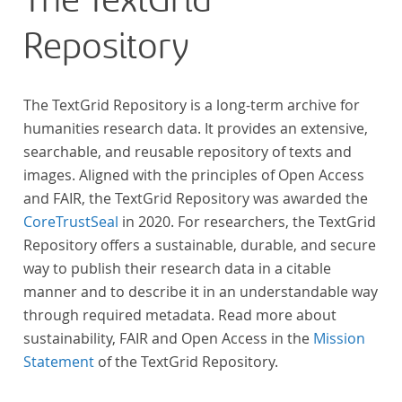
The TextGrid
„Farbenlehre“ verdient gemacht hatten oder Willens
Repository
waren, sich Themen aus dem Bereich der
„Farbenlehre“ zu widmen.
The TextGrid Repository is a long-term archive for
humanities research data. It provides an extensive,
searchable, and reusable repository of texts and
images. Aligned with the principles of Open Access
and FAIR, the TextGrid Repository was awarded the
CoreTrustSeal
in 2020. For researchers, the TextGrid
Repository offers a sustainable, durable, and secure
way to publish their research data in a citable
manner and to describe it in an understandable way
through required metadata. Read more about
sustainability, FAIR and Open Access in the
Mission
Statement
of the TextGrid Repository.