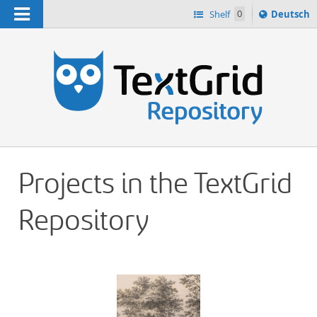
Navigation
Sprache
Shelf
0
Deutsch
ï¿½ndern
h
nach
Projects in the TextGrid
Repository