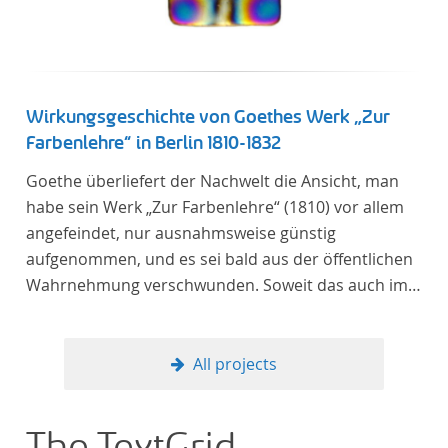
literaturhistorisch relevante Texte enthält, deren
urheberrechtliche Schutzfrist abgelaufen ist.
Ähnliches gilt für die Philosophie und die
Kulturwissenschaften insgesamt. Die Texte
stammen zum größten Teil aus Studienausgaben
Wirkungsgeschichte von Goethes Werk „Zur
und sind daher, ebenso wie die auf der
Farbenlehre“ in Berlin 1810-1832
Digitalisierung von Erstdrucken basierenden Texte,
Goethe überliefert der Nachwelt die Ansicht, man
zitierfähig. Auf bekannte Errata, die aus der Vorlage
habe sein Werk „Zur Farbenlehre“ (1810) vor allem
stammen, verweisen wir unter der Dokumentation
angefeindet, nur ausnahmsweise günstig
zum TextGrid Repository.
aufgenommen, und es sei bald aus der öffentlichen
Wahrnehmung verschwunden. Soweit das auch im
Allgemeinen zutreffen mag – Berlin bildet eine
Ausnahme. Hier förderte Altenstein mit dem ihm
unterstellten Kultusministerium Maßnahmen zur
All projects
Vertiefung und Verbreitung von Aspekten der
„Farbenlehre“, indem er Wissenschaftler und
Künstler unterstützte, die sich bereits um die