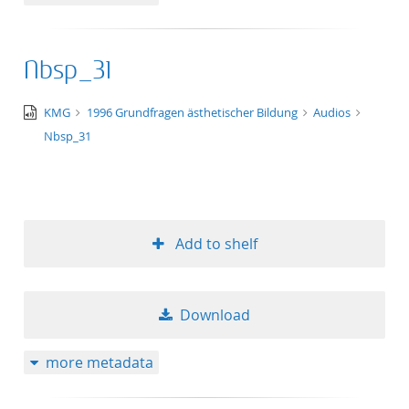
Nbsp_31
audio/x-
KMG
1996 Grundfragen ästhetischer Bildung
Audios
wav
Nbsp_31
Add to shelf
Download
more metadata