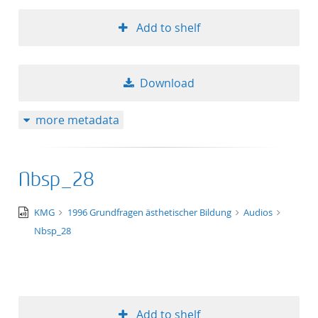
Add to shelf
Download
more metadata
Nbsp_28
audio/x-
KMG
1996 Grundfragen ästhetischer Bildung
Audios
wav
Nbsp_28
Add to shelf