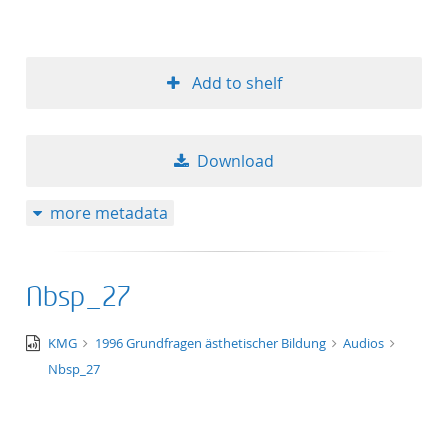
Add to shelf
Download
more metadata
Nbsp_27
audio/x-
KMG
1996 Grundfragen ästhetischer Bildung
Audios
wav
Nbsp_27