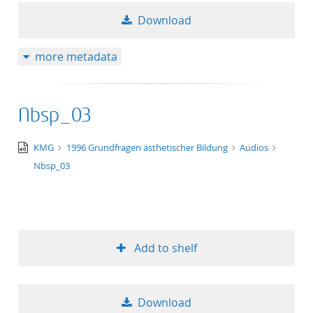
Download
more metadata
Nbsp_03
audio/x-
KMG
1996 Grundfragen ästhetischer Bildung
Audios
wav
Nbsp_03
Add to shelf
Download