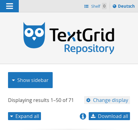
Navigation
Sprache
Shelf
0
Deutsch
ï¿½ndern
nach
h
Show sidebar
Displaying results
1–50
of
71
Change display
Expand all
Download all
relevance