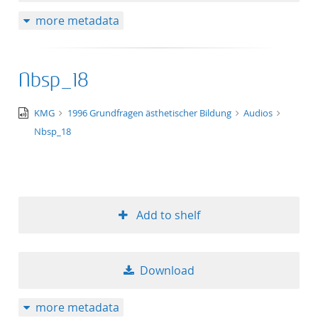
more metadata
Nbsp_18
audio/x-
KMG
1996 Grundfragen ästhetischer Bildung
Audios
wav
Nbsp_18
Add to shelf
Download
more metadata