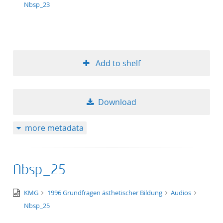
wav
Nbsp_23
Add to shelf
Download
more metadata
Nbsp_25
audio/x-
KMG
1996 Grundfragen ästhetischer Bildung
Audios
wav
Nbsp_25