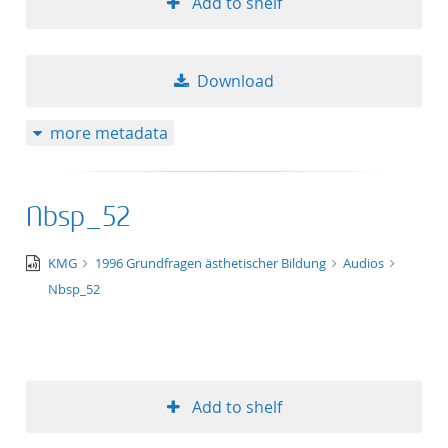
Add to shelf
Download
more metadata
Nbsp_52
audio/x-
KMG
1996 Grundfragen ästhetischer Bildung
Audios
wav
Nbsp_52
Add to shelf