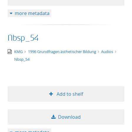
more metadata
Nbsp_54
audio/x-
KMG
1996 Grundfragen ästhetischer Bildung
Audios
wav
Nbsp_54
Add to shelf
Download