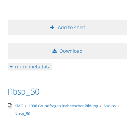
Add to shelf
Download
more metadata
Nbsp_50
audio/x-
KMG
1996 Grundfragen ästhetischer Bildung
Audios
wav
Nbsp_50