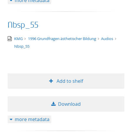
more metadata
Nbsp_55
audio/x-
KMG
1996 Grundfragen ästhetischer Bildung
Audios
wav
Nbsp_55
Add to shelf
Download
more metadata