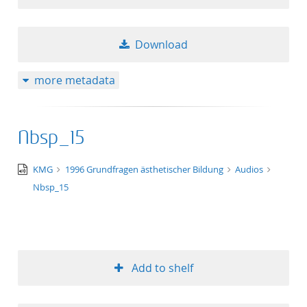
Download
more metadata
Nbsp_15
audio/x-
KMG
1996 Grundfragen ästhetischer Bildung
Audios
wav
Nbsp_15
Add to shelf