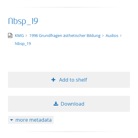
Nbsp_19
audio/x-
KMG
1996 Grundfragen ästhetischer Bildung
Audios
wav
Nbsp_19
Add to shelf
Download
more metadata