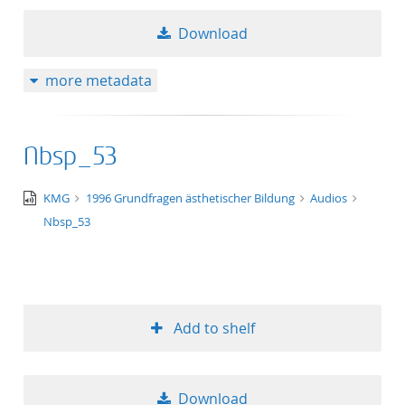
Download
more metadata
Nbsp_53
audio/x-
KMG
1996 Grundfragen ästhetischer Bildung
Audios
wav
Nbsp_53
Add to shelf
Download