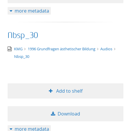
more metadata
Nbsp_30
audio/x-
KMG
1996 Grundfragen ästhetischer Bildung
Audios
wav
Nbsp_30
Add to shelf
Download
more metadata