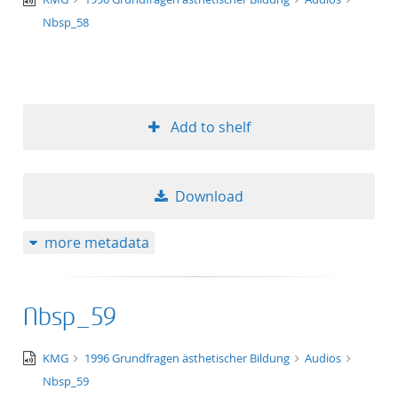
wav
Nbsp_58
Add to shelf
Download
more metadata
Nbsp_59
audio/x-
KMG
1996 Grundfragen ästhetischer Bildung
Audios
wav
Nbsp_59