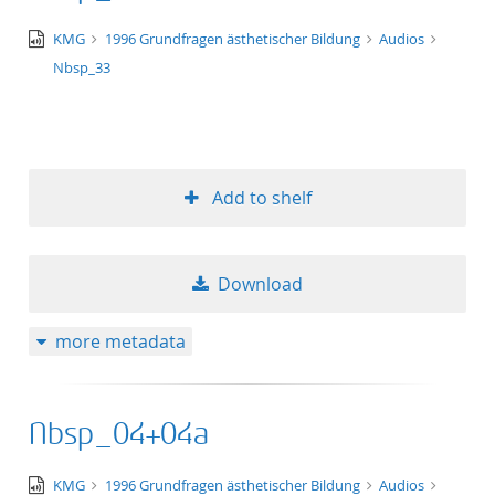
audio/x-
KMG
1996 Grundfragen ästhetischer Bildung
Audios
wav
Nbsp_33
Add to shelf
Download
more metadata
Nbsp_04+04a
audio/x-
KMG
1996 Grundfragen ästhetischer Bildung
Audios