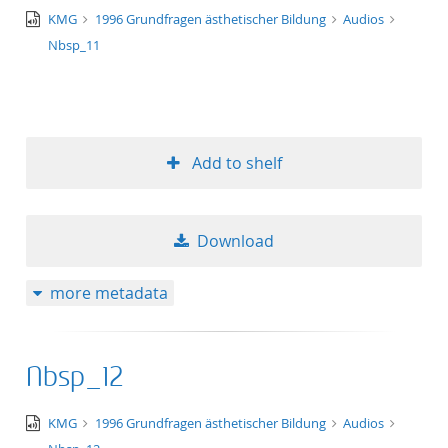
audio/x-
KMG
1996 Grundfragen ästhetischer Bildung
Audios
50
wav
Nbsp_11
Add to shelf
Download
more metadata
Nbsp_12
audio/x-
KMG
1996 Grundfragen ästhetischer Bildung
Audios