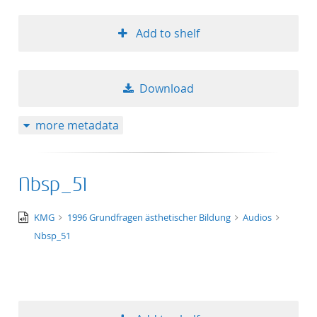
Add to shelf
Download
more metadata
Nbsp_51
audio/x-
KMG
1996 Grundfragen ästhetischer Bildung
Audios
wav
Nbsp_51