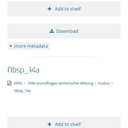
Add to shelf
Download
more metadata
Nbsp_14a
audio/x-
KMG
1996 Grundfragen ästhetischer Bildung
Audios
wav
Nbsp_14a
Add to shelf