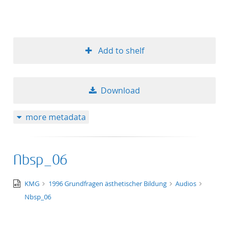
Add to shelf
Download
more metadata
Nbsp_06
audio/x-
KMG
1996 Grundfragen ästhetischer Bildung
Audios
wav
Nbsp_06