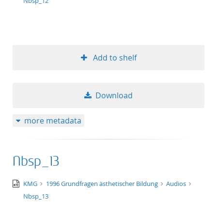
wav
Nbsp_12
Add to shelf
Download
more metadata
Nbsp_13
audio/x-
KMG
1996 Grundfragen ästhetischer Bildung
Audios
wav
Nbsp_13