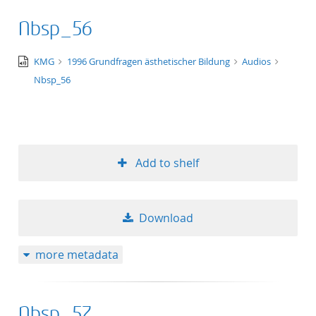
Nbsp_56
audio/x-
KMG
1996 Grundfragen ästhetischer Bildung
Audios
wav
Nbsp_56
Add to shelf
Download
more metadata
Nbsp_57