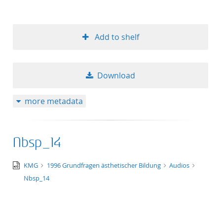
Add to shelf
Download
more metadata
Nbsp_14
audio/x-
KMG
1996 Grundfragen ästhetischer Bildung
Audios
wav
Nbsp_14