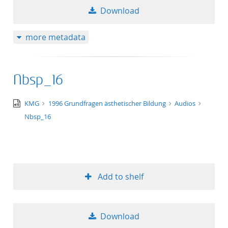
Download
more metadata
Nbsp_16
audio/x-
KMG
1996 Grundfragen ästhetischer Bildung
Audios
wav
Nbsp_16
Add to shelf
Download