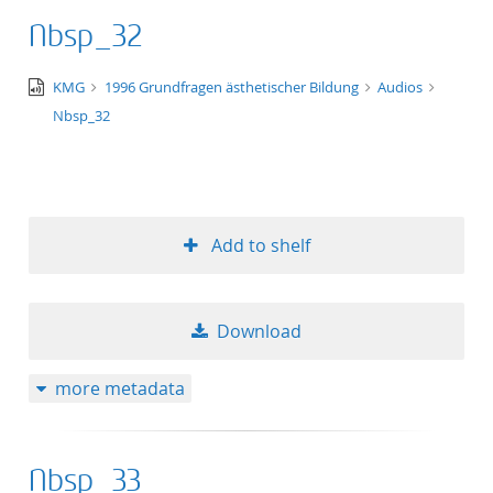
Nbsp_32
audio/x-
KMG
1996 Grundfragen ästhetischer Bildung
Audios
wav
Nbsp_32
Add to shelf
Download
more metadata
Nbsp_33