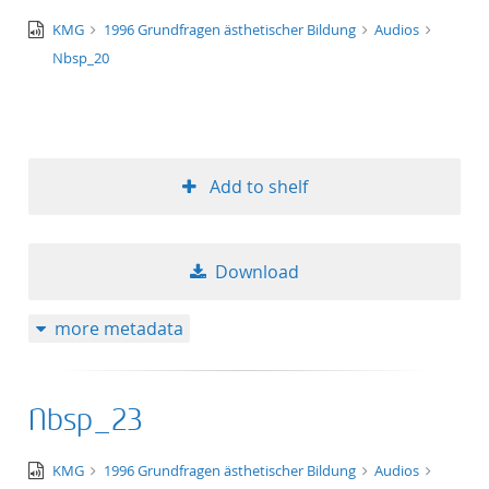
audio/x-
KMG
1996 Grundfragen ästhetischer Bildung
Audios
wav
Nbsp_20
Add to shelf
Download
more metadata
Nbsp_23
audio/x-
KMG
1996 Grundfragen ästhetischer Bildung
Audios