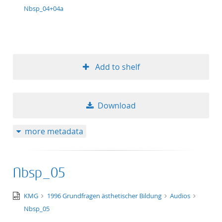
wav
Nbsp_04+04a
Add to shelf
Download
more metadata
Nbsp_05
audio/x-
KMG
1996 Grundfragen ästhetischer Bildung
Audios
wav
Nbsp_05