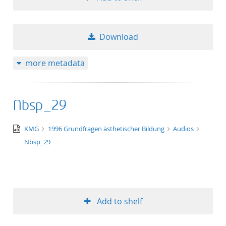
Download
more metadata
Nbsp_29
audio/x-
KMG
1996 Grundfragen ästhetischer Bildung
Audios
wav
Nbsp_29
Add to shelf