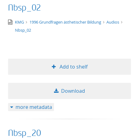
Nbsp_02
audio/x-
KMG
1996 Grundfragen ästhetischer Bildung
Audios
wav
Nbsp_02
Add to shelf
Download
more metadata
Nbsp_20