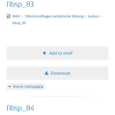
Nbsp_83
title ascending
audio/x-
KMG
1996 Grundfragen ästhetischer Bildung
Audios
title descending
wav
Nbsp_83
format ascending
format descendin
Add to shelf
publication date 
publication date 
Download
more metadata
10
Nbsp_84
20