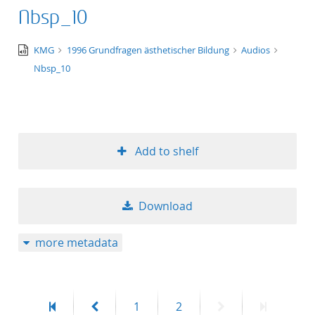
Nbsp_10
audio/x-
KMG
1996 Grundfragen ästhetischer Bildung
Audios
wav
Nbsp_10
Add to shelf
Download
more metadata
First
Previous
Page
Page
Next
Last
1
2