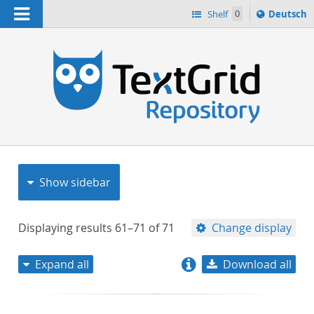
Navigation
Sprache
Shelf
0
Deutsch
ï¿½ndern
nach
h
Show sidebar
Displaying results
61–71
of
71
Change display
Expand all
Download all
relevance