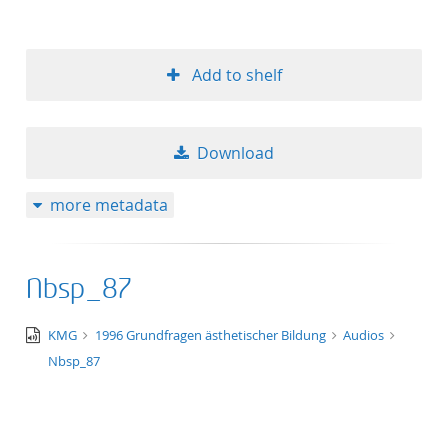
Add to shelf
Download
more metadata
Nbsp_87
audio/x-
KMG
1996 Grundfragen ästhetischer Bildung
Audios
wav
Nbsp_87