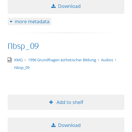
Download
more metadata
Nbsp_09
audio/x-
KMG
1996 Grundfragen ästhetischer Bildung
Audios
wav
Nbsp_09
Add to shelf
Download