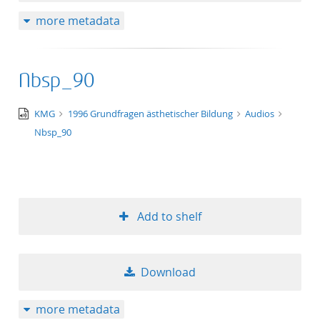
more metadata
Nbsp_90
audio/x-
KMG
1996 Grundfragen ästhetischer Bildung
Audios
wav
Nbsp_90
Add to shelf
Download
more metadata