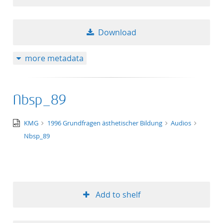
Download
more metadata
Nbsp_89
audio/x-
KMG
1996 Grundfragen ästhetischer Bildung
Audios
wav
Nbsp_89
Add to shelf