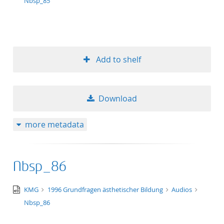
wav
Nbsp_85
Add to shelf
Download
more metadata
Nbsp_86
audio/x-
KMG
1996 Grundfragen ästhetischer Bildung
Audios
wav
Nbsp_86