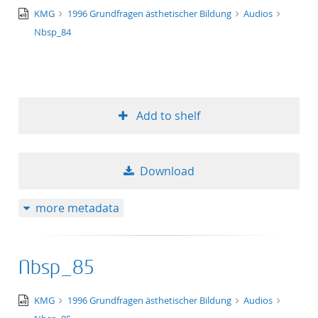
audio/x-
KMG
1996 Grundfragen ästhetischer Bildung
Audios
50
wav
Nbsp_84
Add to shelf
Download
more metadata
Nbsp_85
audio/x-
KMG
1996 Grundfragen ästhetischer Bildung
Audios