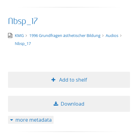
Nbsp_17
audio/x-
KMG
1996 Grundfragen ästhetischer Bildung
Audios
wav
Nbsp_17
Add to shelf
Download
more metadata