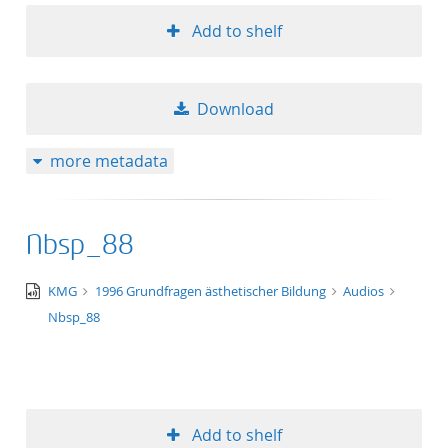
Add to shelf
Download
more metadata
Nbsp_88
audio/x-
KMG
1996 Grundfragen ästhetischer Bildung
Audios
wav
Nbsp_88
Add to shelf