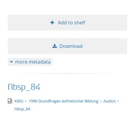
Add to shelf
Download
more metadata
Nbsp_84
audio/x-
KMG
1996 Grundfragen ästhetischer Bildung
Audios
wav
Nbsp_84