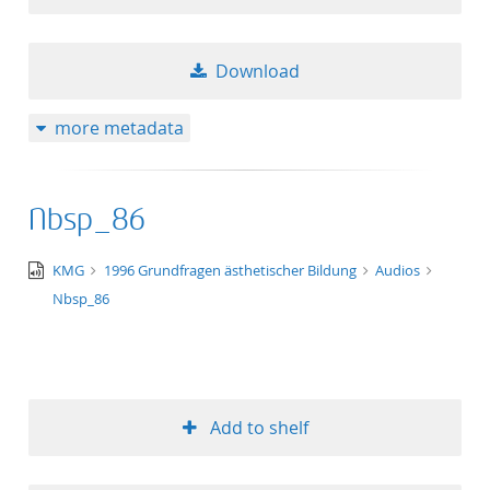
Download
more metadata
Nbsp_86
audio/x-
KMG
1996 Grundfragen ästhetischer Bildung
Audios
wav
Nbsp_86
Add to shelf