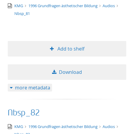
audio/x-
KMG
1996 Grundfragen ästhetischer Bildung
Audios
50
wav
Nbsp_81
Add to shelf
Download
more metadata
Nbsp_82
audio/x-
KMG
1996 Grundfragen ästhetischer Bildung
Audios