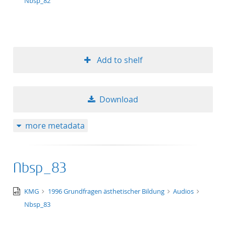
wav
Nbsp_82
Add to shelf
Download
more metadata
Nbsp_83
audio/x-
KMG
1996 Grundfragen ästhetischer Bildung
Audios
wav
Nbsp_83