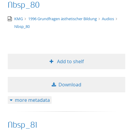
Nbsp_80
title ascending
audio/x-
KMG
1996 Grundfragen ästhetischer Bildung
Audios
title descending
wav
Nbsp_80
format ascending
format descendin
Add to shelf
publication date 
publication date 
Download
more metadata
10
Nbsp_81
20