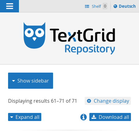
Navigation
Sprache
Shelf
0
Deutsch
ï¿½ndern
nach
h
Show sidebar
Displaying results
61–71
of
71
Change display
Expand all
Download all
relevance