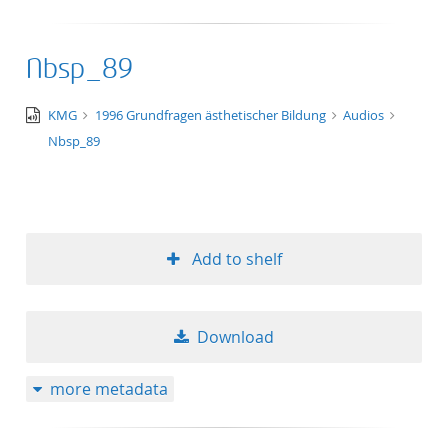
Nbsp_89
audio/x-
KMG
1996 Grundfragen ästhetischer Bildung
Audios
wav
Nbsp_89
Add to shelf
Download
more metadata