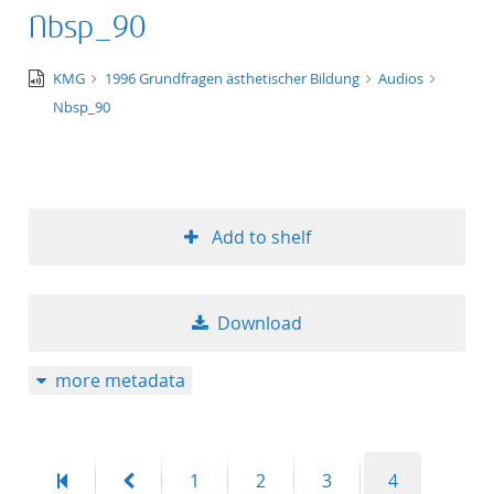
Nbsp_90
audio/x-
KMG
1996 Grundfragen ästhetischer Bildung
Audios
wav
Nbsp_90
Add to shelf
Download
more metadata
First
Previous
Page
Page
Page
Page
1
2
3
4