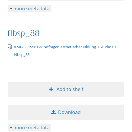
more metadata
Nbsp_88
audio/x-
KMG
1996 Grundfragen ästhetischer Bildung
Audios
wav
Nbsp_88
Add to shelf
Download
more metadata