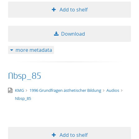
Add to shelf
Download
more metadata
Nbsp_85
audio/x-
KMG
1996 Grundfragen ästhetischer Bildung
Audios
wav
Nbsp_85
Add to shelf