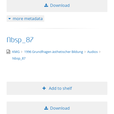
Download
more metadata
Nbsp_87
audio/x-
KMG
1996 Grundfragen ästhetischer Bildung
Audios
wav
Nbsp_87
Add to shelf
Download