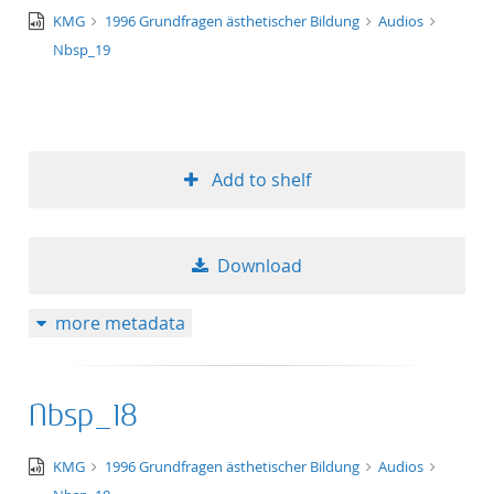
audio/x-
KMG
1996 Grundfragen ästhetischer Bildung
Audios
50
wav
Nbsp_19
Add to shelf
Download
more metadata
Nbsp_18
audio/x-
KMG
1996 Grundfragen ästhetischer Bildung
Audios