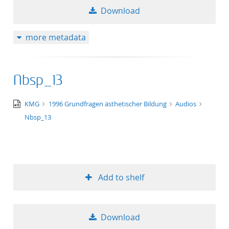
Download
more metadata
Nbsp_13
audio/x-
KMG
1996 Grundfragen ästhetischer Bildung
Audios
wav
Nbsp_13
Add to shelf
Download