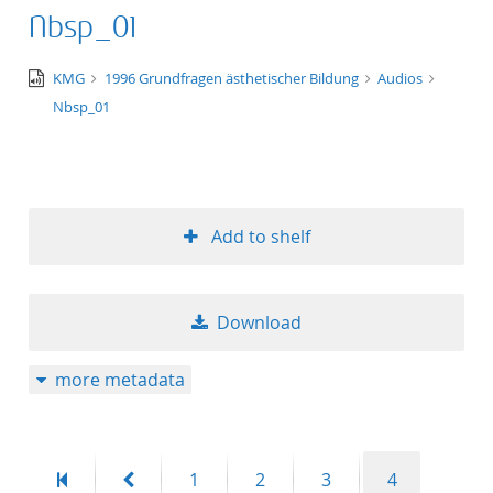
Nbsp_01
audio/x-
KMG
1996 Grundfragen ästhetischer Bildung
Audios
wav
Nbsp_01
Add to shelf
Download
more metadata
First
Previous
Page
Page
Page
Page
1
2
3
4