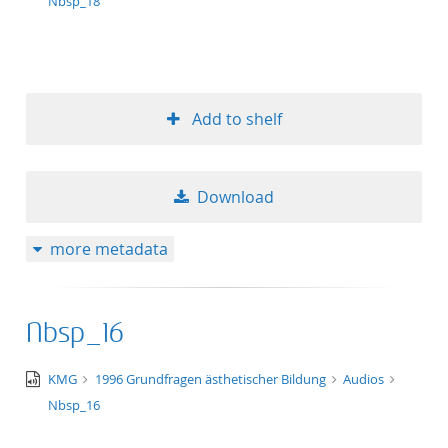
wav
Nbsp_18
Add to shelf
Download
more metadata
Nbsp_16
audio/x-
KMG
1996 Grundfragen ästhetischer Bildung
Audios
wav
Nbsp_16