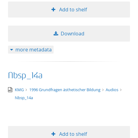
Add to shelf
Download
more metadata
Nbsp_14a
audio/x-
KMG
1996 Grundfragen ästhetischer Bildung
Audios
wav
Nbsp_14a
Add to shelf