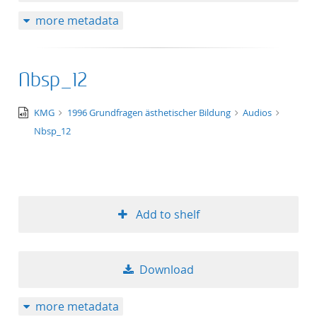
more metadata
Nbsp_12
audio/x-
KMG
1996 Grundfragen ästhetischer Bildung
Audios
wav
Nbsp_12
Add to shelf
Download
more metadata