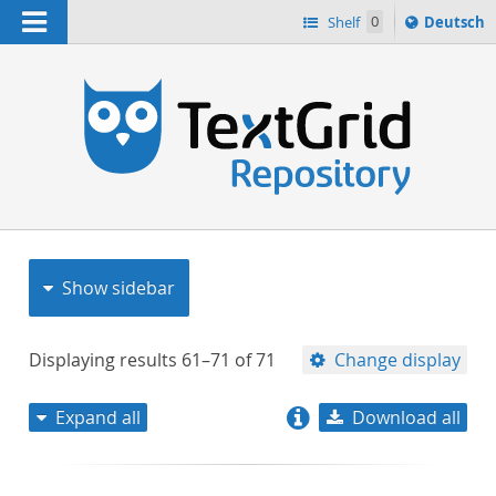
Navigation
Sprache
Shelf
0
Deutsch
ï¿½ndern
nach
h
Show sidebar
Displaying results
61–71
of
71
Change display
Expand all
Download all
relevance