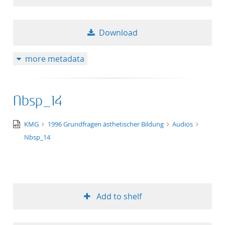
Download
more metadata
Nbsp_14
audio/x-
KMG
1996 Grundfragen ästhetischer Bildung
Audios
wav
Nbsp_14
Add to shelf