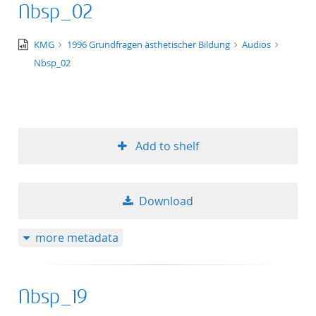
Nbsp_02
title ascending
audio/x-
KMG
1996 Grundfragen ästhetischer Bildung
Audios
title descending
wav
Nbsp_02
format ascending
format descendin
Add to shelf
publication date 
publication date 
Download
more metadata
10
Nbsp_19
20