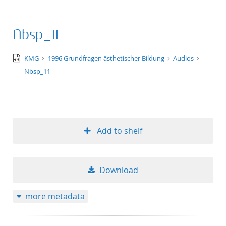
Nbsp_11
audio/x-
KMG
1996 Grundfragen ästhetischer Bildung
Audios
wav
Nbsp_11
Add to shelf
Download
more metadata