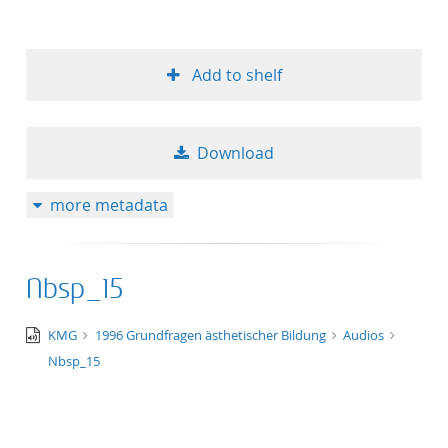
Add to shelf
Download
more metadata
Nbsp_15
audio/x-
KMG
1996 Grundfragen ästhetischer Bildung
Audios
wav
Nbsp_15