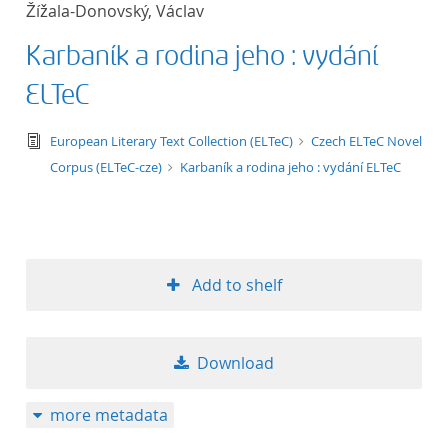
Žížala-Donovský, Václav
title ascending
Karbaník a rodina jeho : vydání
title descending
ELTeC
format ascending
text/tg.edition+tg.aggregation+xml
European Literary Text Collection (ELTeC)
Czech ELTeC Novel
Corpus (ELTeC-cze)
Karbaník a rodina jeho : vydání ELTeC
format descendin
publication date 
publication date 
Add to shelf
Download
10
more metadata
20