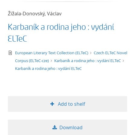
50
Žížala-Donovský, Václav
Karbaník a rodina jeho : vydání
ELTeC
text/xml
European Literary Text Collection (ELTeC)
Czech ELTeC Novel
Corpus (ELTeC-cze)
Karbaník a rodina jeho : vydání ELTeC
Karbaník a rodina jeho : vydání ELTeC
Add to shelf
Download