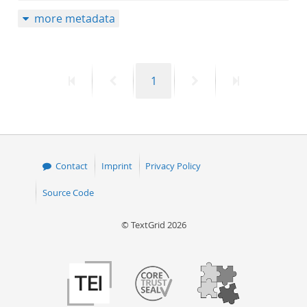
more metadata
First
Previous
Page
Next
Last
1
page
page
page
page
Contact
Imprint
Privacy Policy
Source Code
© TextGrid 2026