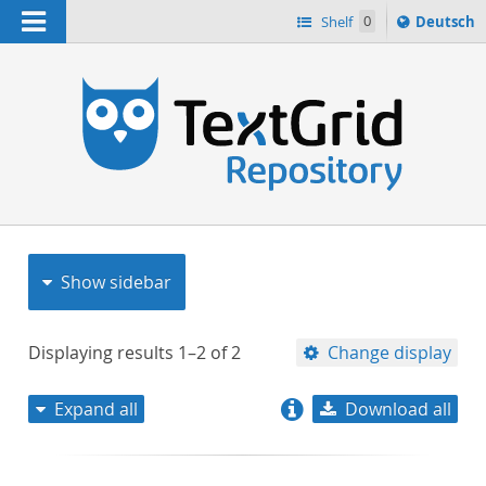
Navigation
Sprache
Shelf
0
Deutsch
ï¿½ndern
nach
h
Show sidebar
Displaying results
1–2
of
2
Change display
Expand all
Download all
relevance