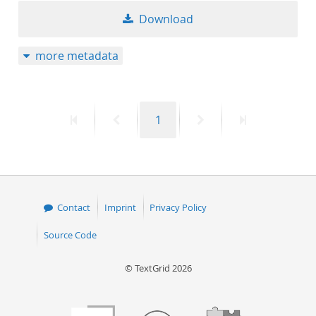
Download
more metadata
First
Previous
Page
Next
Last
1
page
page
page
page
Contact
Imprint
Privacy Policy
Source Code
© TextGrid 2026