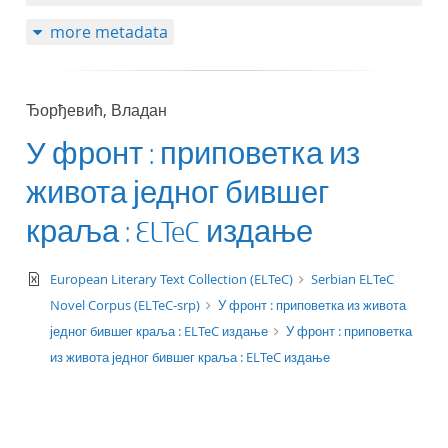
50
more metadata
Ђорђевић, Владан
У фронт : приповетка из
живота једног бившег
краља : ELTeC издање
text/xml
European Literary Text Collection (ELTeC)
Serbian ELTeC
Novel Corpus (ELTeC-srp)
У фронт : приповетка из живота
једног бившег краља : ELTeC издање
У фронт : приповетка
из живота једног бившег краља : ELTeC издање