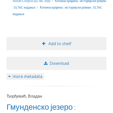
Novel Corpus (ELTeC-srp)
Кочина крајина : историјски роман
: ELTeC издање
Кочина крајина : историјски роман : ELTeC
издање
Add to shelf
Download
more metadata
Ђорђевић, Владан
Гмунденско језеро :