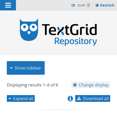
Navigation
Sprache
Shelf
0
Deutsch
ï¿½ndern
nach
h
Show sidebar
Displaying results
1–6
of
6
Change display
Expand all
Download all
relevance