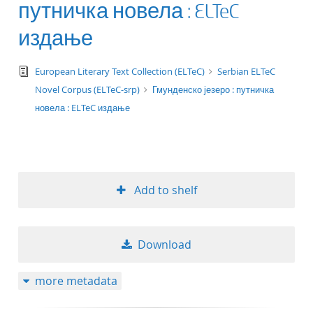
путничка новела : ELTeC
издање
text/tg.edition+tg.aggregation+xml
European Literary Text Collection (ELTeC)
Serbian ELTeC
Novel Corpus (ELTeC-srp)
Гмунденско језеро : путничка
новела : ELTeC издање
Add to shelf
Download
more metadata