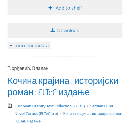
Add to shelf
Download
more metadata
Ђорђевић, Владан
Кочина крајина : историјски
роман : ELTeC издање
text/tg.edition+tg.aggregation+xml
European Literary Text Collection (ELTeC)
Serbian ELTeC
Novel Corpus (ELTeC-srp)
Кочина крајина : историјски роман
: ELTeC издање