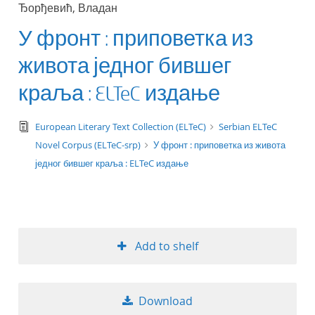
Ђорђевић, Владан
title ascending
У фронт : приповетка из
title descending
живота једног бившег
format ascending
краља : ELTeC издање
format descendin
text/tg.edition+tg.aggregation+xml
European Literary Text Collection (ELTeC)
Serbian ELTeC
Novel Corpus (ELTeC-srp)
У фронт : приповетка из живота
publication date 
једног бившег краља : ELTeC издање
publication date 
Add to shelf
10
20
Download