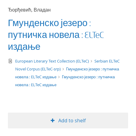
Ђорђевић, Владан
Гмунденско језеро :
путничка новела : ELTeC
издање
text/xml
European Literary Text Collection (ELTeC)
Serbian ELTeC
Novel Corpus (ELTeC-srp)
Гмунденско језеро : путничка
новела : ELTeC издање
Гмунденско језеро : путничка
новела : ELTeC издање
Add to shelf