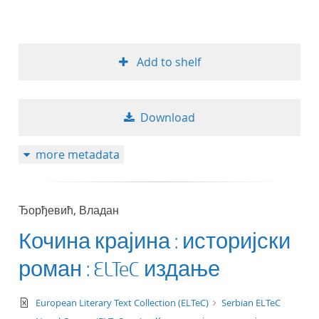
Add to shelf
Download
more metadata
Ђорђевић, Владан
Кочина крајина : историјски
роман : ELTeC издање
text/xml
European Literary Text Collection (ELTeC)
Serbian ELTeC