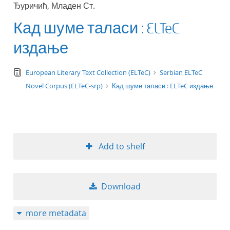
Ђуричић, Младен Ст.
title ascending
Кад шуме таласи : ELTeC
title descending
издање
format ascending
text/tg.edition+tg.aggregation+xml
European Literary Text Collection (ELTeC)
Serbian ELTeC
Novel Corpus (ELTeC-srp)
Кад шуме таласи : ELTeC издање
format descendin
publication date 
publication date 
Add to shelf
Download
10
more metadata
20