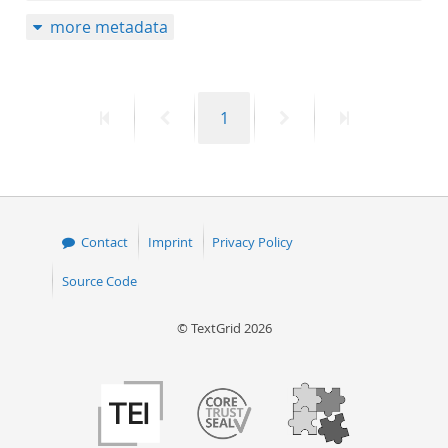
more metadata
First
Previous
Page
Next
Last
1
page
page
page
page
Contact
Imprint
Privacy Policy
Source Code
© TextGrid 2026