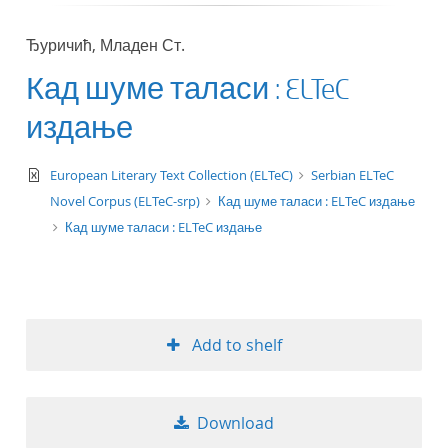
50
Ђуричић, Младен Ст.
Кад шуме таласи : ELTeC
издање
text/xml
European Literary Text Collection (ELTeC)
Serbian ELTeC
Novel Corpus (ELTeC-srp)
Кад шуме таласи : ELTeC издање
Кад шуме таласи : ELTeC издање
Add to shelf
Download