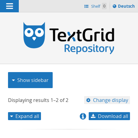
Navigation
Sprache
Shelf
0
Deutsch
ï¿½ndern
nach
h
Show sidebar
Displaying results
1–2
of
2
Change display
Expand all
Download all
relevance