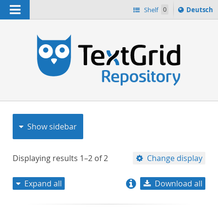
Navigation
Sprache
Shelf
0
Deutsch
ï¿½ndern
nach
h
Show sidebar
Displaying results
1–2
of
2
Change display
Expand all
Download all
relevance