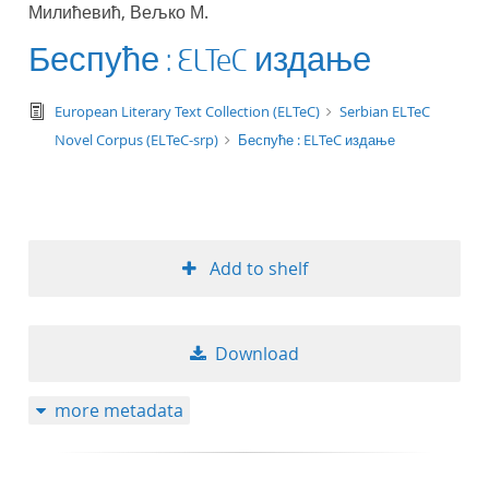
Милићевић, Вељко М.
title ascending
Беспуће : ELTeC издање
title descending
text/tg.edition+tg.aggregation+xml
European Literary Text Collection (ELTeC)
Serbian ELTeC
format ascending
Novel Corpus (ELTeC-srp)
Беспуће : ELTeC издање
format descendin
publication date 
Add to shelf
publication date 
Download
10
more metadata
20