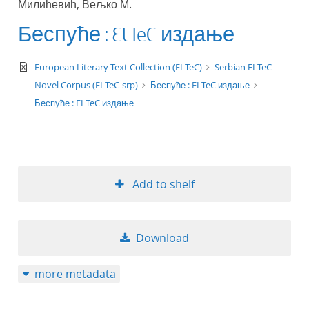
Милићевић, Вељко М.
50
Беспуће : ELTeC издање
text/xml
European Literary Text Collection (ELTeC)
Serbian ELTeC
Novel Corpus (ELTeC-srp)
Беспуће : ELTeC издање
Беспуће : ELTeC издање
Add to shelf
Download
more metadata