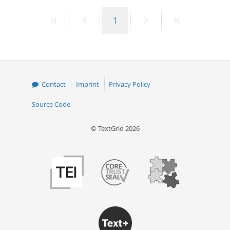
First
Previous
Page
Next
Last
1
page
page
page
page
Contact
Imprint
Privacy Policy
Source Code
© TextGrid 2026