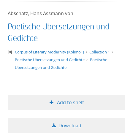
50
Abschatz, Hans Assmann von
Poetische Ubersetzungen und
Gedichte
text/xml
Corpus of Literary Modernity (Kolimo+)
Collection 1
Poetische Ubersetzungen und Gedichte
Poetische
Ubersetzungen und Gedichte
Add to shelf
Download