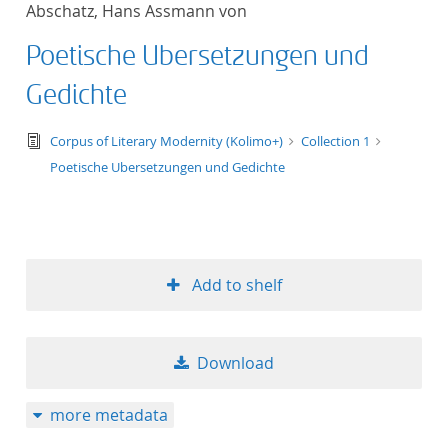
Abschatz, Hans Assmann von
title ascending
Poetische Ubersetzungen und
title descending
Gedichte
format ascending
text/tg.edition+tg.aggregation+xml
Corpus of Literary Modernity (Kolimo+)
Collection 1
Poetische Ubersetzungen und Gedichte
format descendin
publication date 
publication date 
Add to shelf
Download
10
more metadata
20