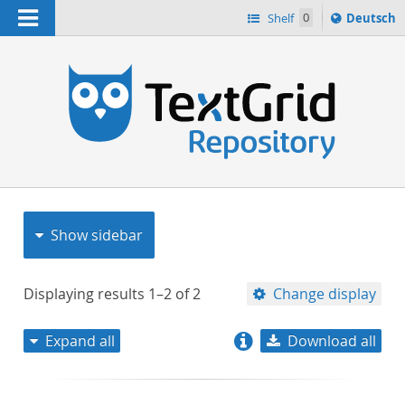
Navigation
Sprache
Shelf
0
Deutsch
ï¿½ndern
nach
h
Show sidebar
Displaying results
1–2
of
2
Change display
Expand all
Download all
relevance