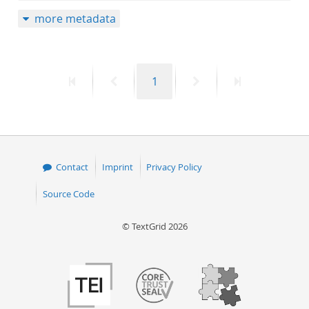
more metadata
First
Previous
Page
Next
Last
1
page
page
page
page
Contact
Imprint
Privacy Policy
Source Code
© TextGrid 2026