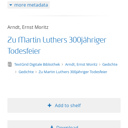
more metadata
Arndt, Ernst Moritz
Zu Martin Luthers 300jähriger
Todesfeier
text/tg.edition+tg.aggregation+xml
TextGrid Digitale Bibliothek
Arndt, Ernst Moritz
Gedichte
Gedichte
Zu Martin Luthers 300jähriger Todesfeier
Add to shelf
Download