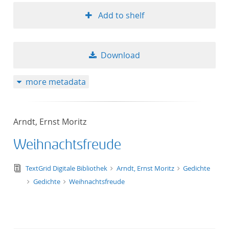
Add to shelf
Download
more metadata
Arndt, Ernst Moritz
Weihnachtsfreude
text/tg.edition+tg.aggregation+xml
TextGrid Digitale Bibliothek
Arndt, Ernst Moritz
Gedichte
Gedichte
Weihnachtsfreude