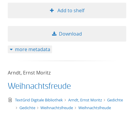
Add to shelf
Download
more metadata
Arndt, Ernst Moritz
Weihnachtsfreude
text/xml
TextGrid Digitale Bibliothek
Arndt, Ernst Moritz
Gedichte
Gedichte
Weihnachtsfreude
Weihnachtsfreude