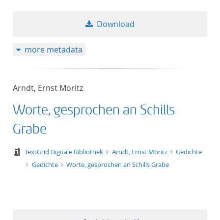
Download
more metadata
Arndt, Ernst Moritz
Worte, gesprochen an Schills
Grabe
text/tg.edition+tg.aggregation+xml
TextGrid Digitale Bibliothek
Arndt, Ernst Moritz
Gedichte
Gedichte
Worte, gesprochen an Schills Grabe