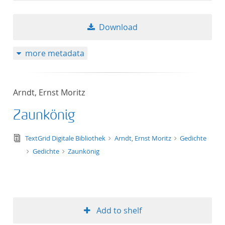
Download
more metadata
Arndt, Ernst Moritz
Zaunkönig
text/tg.edition+tg.aggregation+xml
TextGrid Digitale Bibliothek
Arndt, Ernst Moritz
Gedichte
Gedichte
Zaunkönig
Add to shelf