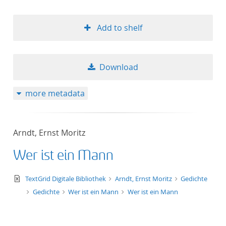
Add to shelf
Download
more metadata
Arndt, Ernst Moritz
Wer ist ein Mann
text/xml
TextGrid Digitale Bibliothek
Arndt, Ernst Moritz
Gedichte
Gedichte
Wer ist ein Mann
Wer ist ein Mann