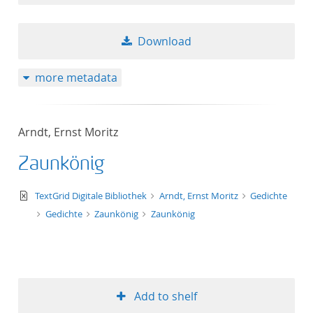
Download
more metadata
Arndt, Ernst Moritz
Zaunkönig
text/xml
TextGrid Digitale Bibliothek
Arndt, Ernst Moritz
Gedichte
Gedichte
Zaunkönig
Zaunkönig
Add to shelf