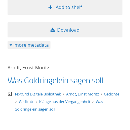
Add to shelf
Download
more metadata
Arndt, Ernst Moritz
Was Goldringelein sagen soll
text/tg.edition+tg.aggregation+xml
TextGrid Digitale Bibliothek
Arndt, Ernst Moritz
Gedichte
Gedichte
Klänge aus der Vergangenheit
Was
Goldringelein sagen soll