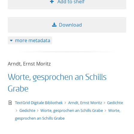
Add to shelf
Download
more metadata
Arndt, Ernst Moritz
Worte, gesprochen an Schills
Grabe
text/xml
TextGrid Digitale Bibliothek
Arndt, Ernst Moritz
Gedichte
Gedichte
Worte, gesprochen an Schills Grabe
Worte,
gesprochen an Schills Grabe