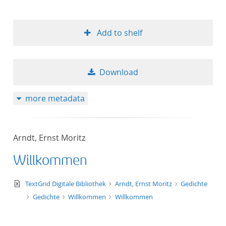
Add to shelf
Download
more metadata
Arndt, Ernst Moritz
Willkommen
text/xml
TextGrid Digitale Bibliothek
Arndt, Ernst Moritz
Gedichte
Gedichte
Willkommen
Willkommen