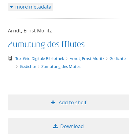
more metadata
Arndt, Ernst Moritz
Zumutung des Mutes
text/tg.edition+tg.aggregation+xml
TextGrid Digitale Bibliothek
Arndt, Ernst Moritz
Gedichte
Gedichte
Zumutung des Mutes
Add to shelf
Download