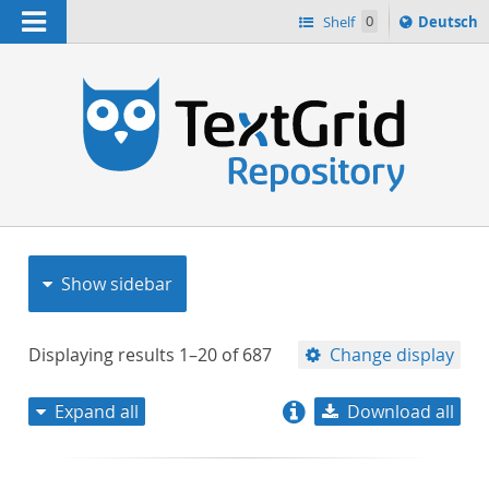
Navigation
Sprache
Shelf
0
Deutsch
ï¿½ndern
nach
h
Show sidebar
Displaying results
1–20
of
687
Change display
Expand all
Download all
relevance