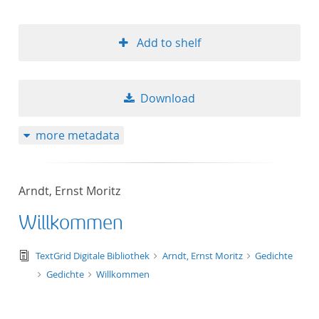
Add to shelf
Download
more metadata
Arndt, Ernst Moritz
Willkommen
text/tg.edition+tg.aggregation+xml
TextGrid Digitale Bibliothek
Arndt, Ernst Moritz
Gedichte
Gedichte
Willkommen