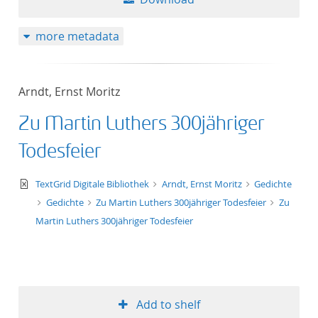
more metadata
Arndt, Ernst Moritz
Zu Martin Luthers 300jähriger
Todesfeier
text/xml
TextGrid Digitale Bibliothek
Arndt, Ernst Moritz
Gedichte
Gedichte
Zu Martin Luthers 300jähriger Todesfeier
Zu
Martin Luthers 300jähriger Todesfeier
Add to shelf