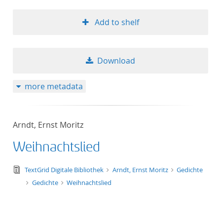
Add to shelf
Download
more metadata
Arndt, Ernst Moritz
Weihnachtslied
text/tg.edition+tg.aggregation+xml
TextGrid Digitale Bibliothek
Arndt, Ernst Moritz
Gedichte
Gedichte
Weihnachtslied