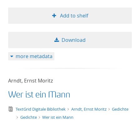
Add to shelf
Download
more metadata
Arndt, Ernst Moritz
Wer ist ein Mann
text/tg.edition+tg.aggregation+xml
TextGrid Digitale Bibliothek
Arndt, Ernst Moritz
Gedichte
Gedichte
Wer ist ein Mann