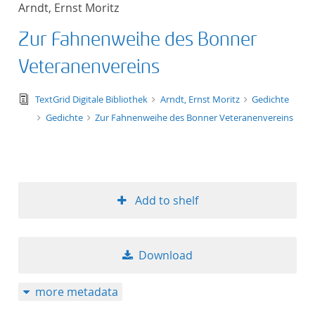
Arndt, Ernst Moritz
title ascending
Zur Fahnenweihe des Bonner
title descending
Veteranenvereins
format ascending
text/tg.edition+tg.aggregation+xml
TextGrid Digitale Bibliothek
Arndt, Ernst Moritz
Gedichte
Gedichte
Zur Fahnenweihe des Bonner Veteranenvereins
format descendin
publication date 
publication date 
Add to shelf
Download
10
more metadata
20