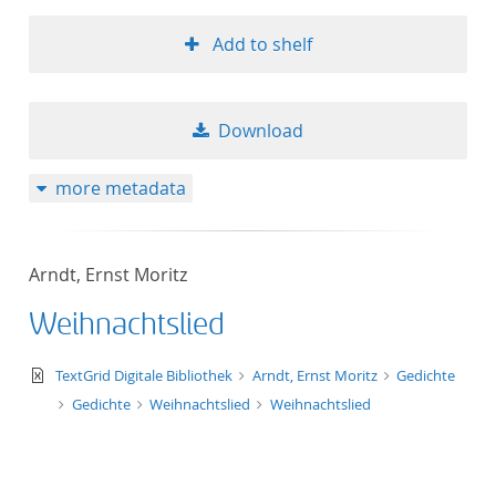
Add to shelf
Download
more metadata
Arndt, Ernst Moritz
Weihnachtslied
text/xml
TextGrid Digitale Bibliothek
Arndt, Ernst Moritz
Gedichte
Gedichte
Weihnachtslied
Weihnachtslied