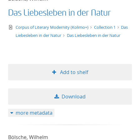
Das Liebesleben in der Natur
text/xml
Corpus of Literary Modernity (Kolimo+)
Collection 1
Das
Liebesleben in der Natur
Das Liebesleben in der Natur
Add to shelf
Download
more metadata
Bölsche, Wilhelm