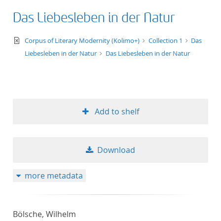
Das Liebesleben in der Natur
text/xml
Corpus of Literary Modernity (Kolimo+)
Collection 1
Das
Liebesleben in der Natur
Das Liebesleben in der Natur
Add to shelf
Download
more metadata
Bölsche, Wilhelm