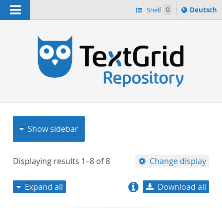
Navigation
Sprache
Shelf
0
Deutsch
ï¿½ndern
nach
h
Show sidebar
Displaying results
1–8
of
8
Change display
Expand all
Download all
relevance