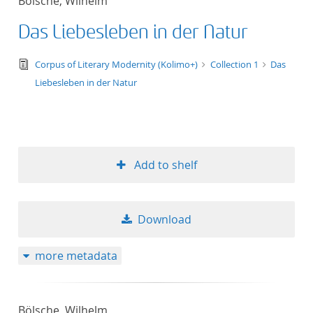
Bölsche, Wilhelm
Das Liebesleben in der Natur
text/tg.edition+tg.aggregation+xml
Corpus of Literary Modernity (Kolimo+)
Collection 1
Das
Liebesleben in der Natur
Add to shelf
Download
more metadata
Bölsche, Wilhelm