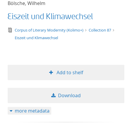
Bölsche, Wilhelm
title ascending
Eiszeit und Klimawechsel
title descending
text/tg.edition+tg.aggregation+xml
Corpus of Literary Modernity (Kolimo+)
Collection 87
format ascending
Eiszeit und Klimawechsel
format descendin
publication date 
Add to shelf
publication date 
Download
10
more metadata
20