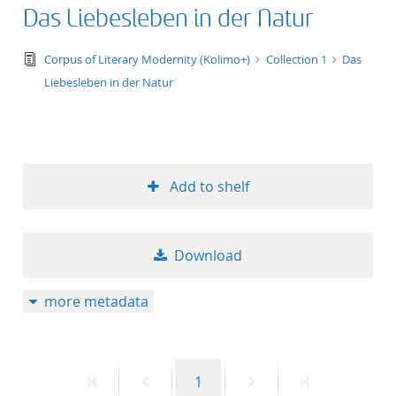
Das Liebesleben in der Natur
text/tg.edition+tg.aggregation+xml
Corpus of Literary Modernity (Kolimo+)
Collection 1
Das
Liebesleben in der Natur
Add to shelf
Download
more metadata
First
Previous
Page
Next
Last
1