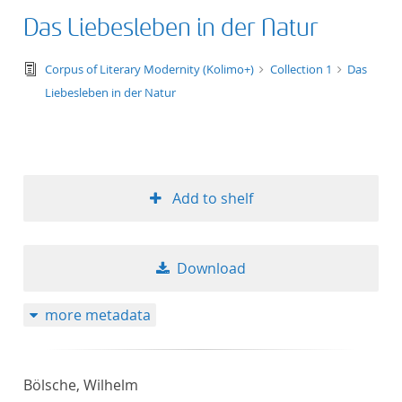
Das Liebesleben in der Natur
text/tg.edition+tg.aggregation+xml
Corpus of Literary Modernity (Kolimo+)
Collection 1
Das
Liebesleben in der Natur
Add to shelf
Download
more metadata
Bölsche, Wilhelm