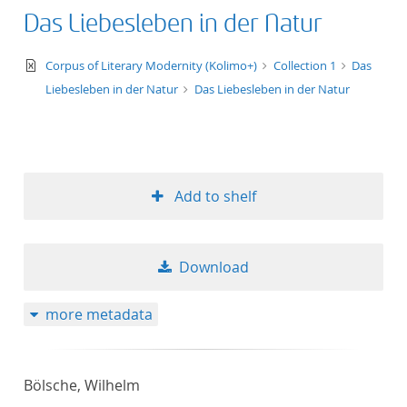
Das Liebesleben in der Natur
text/xml
Corpus of Literary Modernity (Kolimo+)
Collection 1
Das
Liebesleben in der Natur
Das Liebesleben in der Natur
Add to shelf
Download
more metadata
Bölsche, Wilhelm