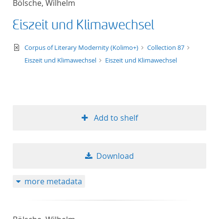
Bölsche, Wilhelm
50
Eiszeit und Klimawechsel
text/xml
Corpus of Literary Modernity (Kolimo+)
Collection 87
Eiszeit und Klimawechsel
Eiszeit und Klimawechsel
Add to shelf
Download
more metadata