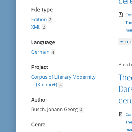
der
filter
File Type
tex
Cor
Edition
2
The
XML
2
man
mo
Language
German
4
Büsch
Project
The
Corpus of Literary Modernity
(Kolimo+)
4
Dar
der
Author
Büsch, Johann Georg
4
te
Cor
The
Genre
man