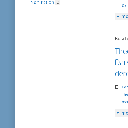
Non-fiction
2
Dar
mo
Büsch
The
Dar
der
tex
Cor
The
man
mo