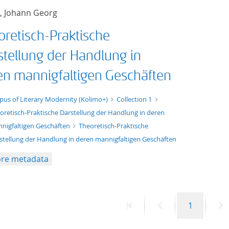
, Johann Georg
oretisch-Praktische
stellung der Handlung in
en mannigfaltigen Geschäften
xt/xml
pus of Literary Modernity (Kolimo+)
Collection 1
oretisch-Praktische Darstellung der Handlung in deren
nigfaltigen Geschäften
Theoretisch-Praktische
stellung der Handlung in deren mannigfaltigen Geschäften
re metadata
First
Previous
Page
N
1
page
page
p