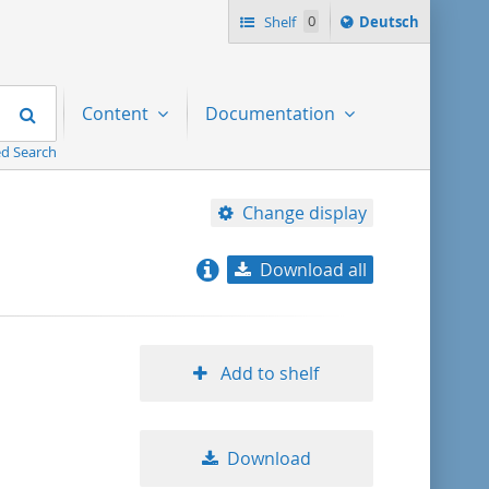
Sprache
Shelf
0
Deutsch
ï¿½ndern
nach
Search
Content
Documentation
d Search
Change display
Download all
relevance
title ascending
Add to shelf
title descending
Download
format ascending