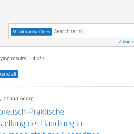
Navigation
Search term:
With active Filters
Advance
ying results
1–4
of
4
pand all
, Johann Georg
oretisch-Praktische
stellung der Handlung in