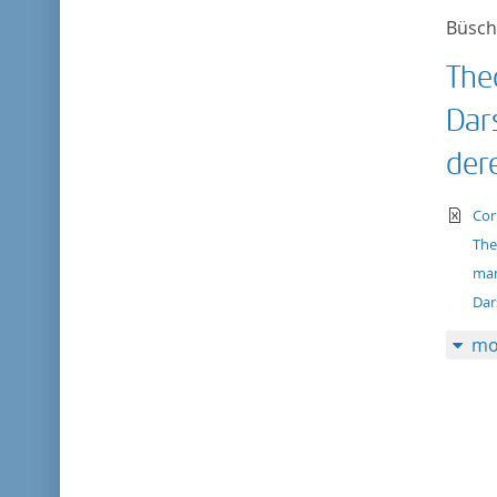
Büsch
The
Dar
der
te
Cor
The
man
Dar
mo