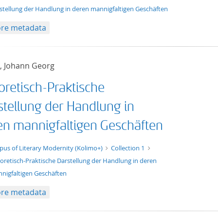
stellung der Handlung in deren mannigfaltigen Geschäften
re metadata
, Johann Georg
oretisch-Praktische
stellung der Handlung in
en mannigfaltigen Geschäften
t/tg.edition+tg.aggregation+xml
pus of Literary Modernity (Kolimo+)
Collection 1
oretisch-Praktische Darstellung der Handlung in deren
nigfaltigen Geschäften
re metadata