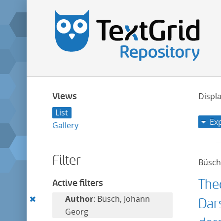
Views
Displa
List
Ex
Gallery
Filter
Büsch
The
Active filters
Remove
Author
: Büsch, Johann
Dar
this
Georg