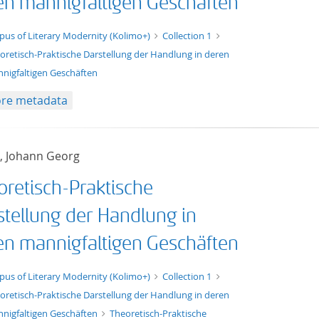
en mannigfaltigen Geschäften
t/tg.edition+tg.aggregation+xml
pus of Literary Modernity (Kolimo+)
Collection 1
oretisch-Praktische Darstellung der Handlung in deren
nigfaltigen Geschäften
re metadata
, Johann Georg
oretisch-Praktische
stellung der Handlung in
en mannigfaltigen Geschäften
xt/xml
pus of Literary Modernity (Kolimo+)
Collection 1
oretisch-Praktische Darstellung der Handlung in deren
nigfaltigen Geschäften
Theoretisch-Praktische