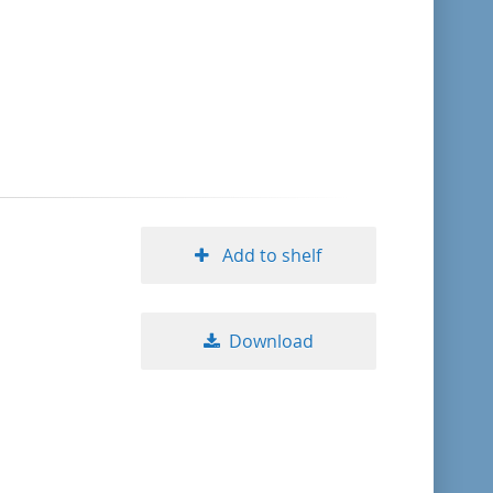
format descending
publication date ascending
publication date descending
Add to shelf
10
20
Download
50