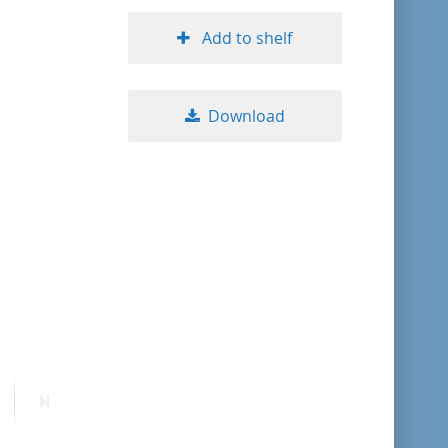
Add to shelf
Download
ext
Last
age
page