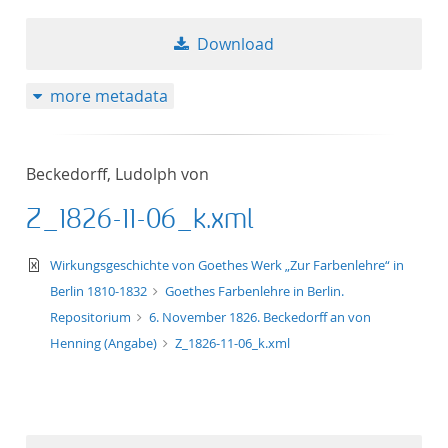
Download
more metadata
Beckedorff, Ludolph von
Z_1826-11-06_k.xml
text/xml
Wirkungsgeschichte von Goethes Werk „Zur Farbenlehre“ in
Berlin 1810-1832
Goethes Farbenlehre in Berlin.
Repositorium
6. November 1826. Beckedorff an von
Henning (Angabe)
Z_1826-11-06_k.xml