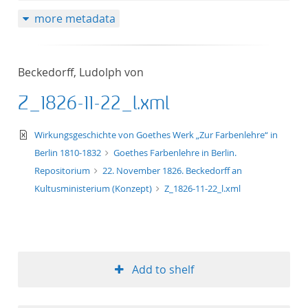
more metadata
Beckedorff, Ludolph von
Z_1826-11-22_l.xml
text/xml
Wirkungsgeschichte von Goethes Werk „Zur Farbenlehre“ in
Berlin 1810-1832
Goethes Farbenlehre in Berlin.
Repositorium
22. November 1826. Beckedorff an
Kultusministerium (Konzept)
Z_1826-11-22_l.xml
Add to shelf