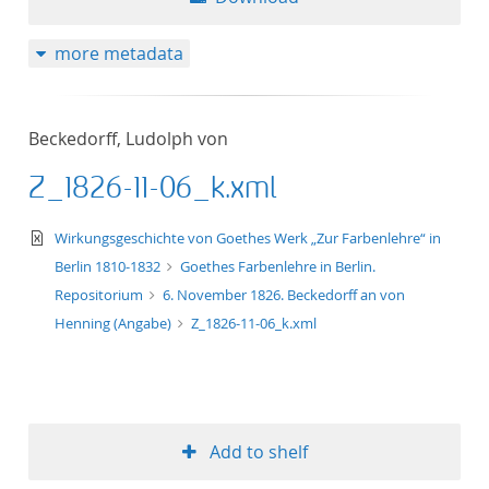
more metadata
Beckedorff, Ludolph von
Z_1826-11-06_k.xml
text/xml
Wirkungsgeschichte von Goethes Werk „Zur Farbenlehre“ in
Berlin 1810-1832
Goethes Farbenlehre in Berlin.
Repositorium
6. November 1826. Beckedorff an von
Henning (Angabe)
Z_1826-11-06_k.xml
Add to shelf