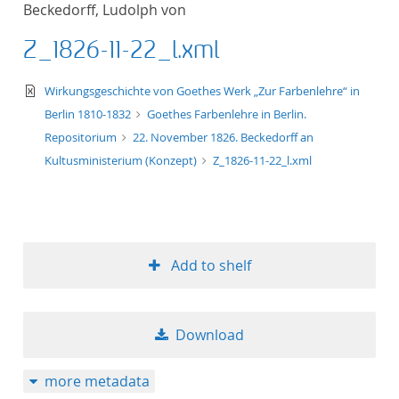
Beckedorff, Ludolph von
title ascending
Z_1826-11-22_l.xml
title descending
text/xml
Wirkungsgeschichte von Goethes Werk „Zur Farbenlehre“ in
format ascending
Berlin 1810-1832
Goethes Farbenlehre in Berlin.
Repositorium
22. November 1826. Beckedorff an
format descendin
Kultusministerium (Konzept)
Z_1826-11-22_l.xml
publication date 
publication date 
Add to shelf
10
Download
20
more metadata