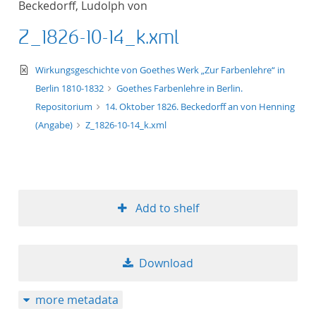
Beckedorff, Ludolph von
Z_1826-10-14_k.xml
text/xml
Wirkungsgeschichte von Goethes Werk „Zur Farbenlehre“ in
Berlin 1810-1832
Goethes Farbenlehre in Berlin.
Repositorium
14. Oktober 1826. Beckedorff an von Henning
(Angabe)
Z_1826-10-14_k.xml
Add to shelf
Download
more metadata