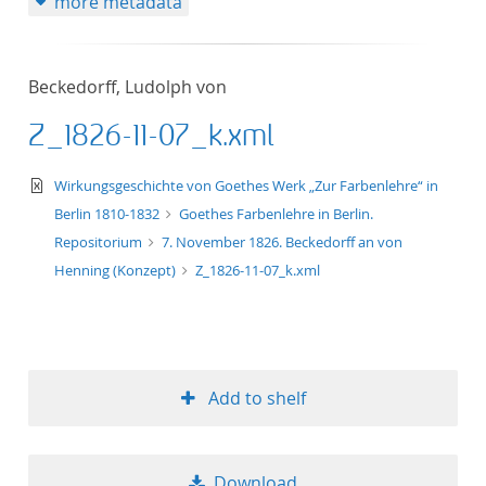
more metadata
Beckedorff, Ludolph von
Z_1826-11-07_k.xml
text/xml
Wirkungsgeschichte von Goethes Werk „Zur Farbenlehre“ in
Berlin 1810-1832
Goethes Farbenlehre in Berlin.
Repositorium
7. November 1826. Beckedorff an von
Henning (Konzept)
Z_1826-11-07_k.xml
Add to shelf
Download