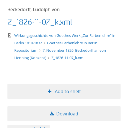
Beckedorff, Ludolph von
Z_1826-11-07_k.xml
text/xml
Wirkungsgeschichte von Goethes Werk „Zur Farbenlehre“ in
Berlin 1810-1832
Goethes Farbenlehre in Berlin.
Repositorium
7. November 1826. Beckedorff an von
Henning (Konzept)
Z_1826-11-07_k.xml
Add to shelf
Download