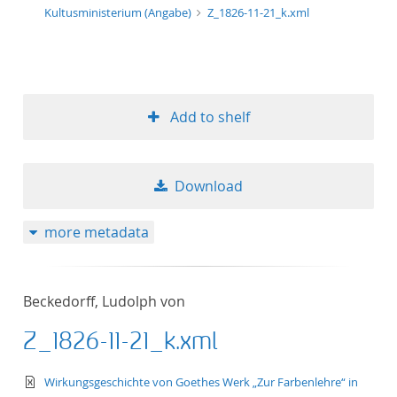
Kultusministerium (Angabe)
Z_1826-11-21_k.xml
Add to shelf
Download
more metadata
Beckedorff, Ludolph von
Z_1826-11-21_k.xml
text/xml
Wirkungsgeschichte von Goethes Werk „Zur Farbenlehre“ in