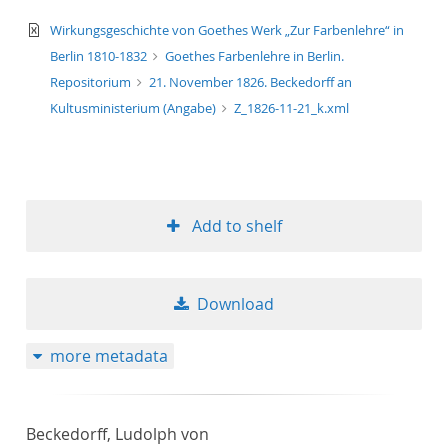
text/xml
Wirkungsgeschichte von Goethes Werk „Zur Farbenlehre“ in
Berlin 1810-1832
Goethes Farbenlehre in Berlin.
Repositorium
21. November 1826. Beckedorff an
Kultusministerium (Angabe)
Z_1826-11-21_k.xml
Add to shelf
Download
more metadata
Beckedorff, Ludolph von