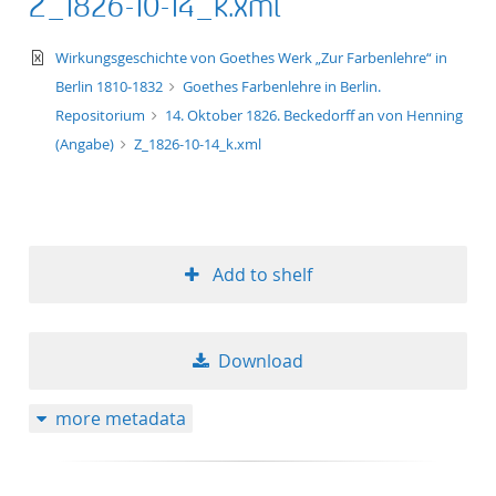
Z_1826-10-14_k.xml
text/xml
Wirkungsgeschichte von Goethes Werk „Zur Farbenlehre“ in
Berlin 1810-1832
Goethes Farbenlehre in Berlin.
Repositorium
14. Oktober 1826. Beckedorff an von Henning
(Angabe)
Z_1826-10-14_k.xml
Add to shelf
Download
more metadata