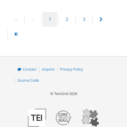
First
Previous
Page
Page
Page
Next
1
2
3
page
page
page
Last
page
Contact
Imprint
Privacy Policy
Source Code
© TextGrid 2026