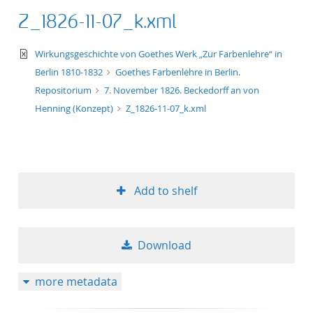
Z_1826-11-07_k.xml
text/xml
Wirkungsgeschichte von Goethes Werk „Zur Farbenlehre“ in
Berlin 1810-1832
Goethes Farbenlehre in Berlin.
Repositorium
7. November 1826. Beckedorff an von
Henning (Konzept)
Z_1826-11-07_k.xml
Add to shelf
Download
more metadata