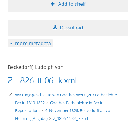
Add to shelf
Download
more metadata
Beckedorff, Ludolph von
Z_1826-11-06_k.xml
text/xml
Wirkungsgeschichte von Goethes Werk „Zur Farbenlehre“ in
Berlin 1810-1832
Goethes Farbenlehre in Berlin.
Repositorium
6. November 1826. Beckedorff an von
Henning (Angabe)
Z_1826-11-06_k.xml