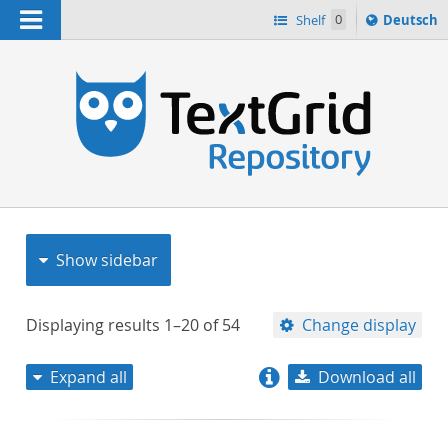
Navigation
Sprache
Shelf
0
Deutsch
ï¿½ndern
nach
h
Show sidebar
Displaying results
1–20
of
54
Change display
Expand all
Download all
relevance