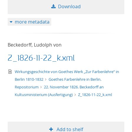
Download
more metadata
Beckedorff, Ludolph von
Z_1826-11-22_k.xml
text/xml
Wirkungsgeschichte von Goethes Werk „Zur Farbenlehre“ in
Berlin 1810-1832
Goethes Farbenlehre in Berlin.
Repositorium
22. November 1826. Beckedorff an
Kultusministerium (Ausfertigung)
Z_1826-11-22_k.xml
Add to shelf