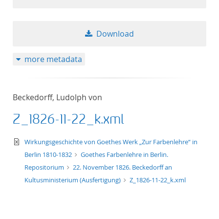
Download
more metadata
Beckedorff, Ludolph von
Z_1826-11-22_k.xml
text/xml
Wirkungsgeschichte von Goethes Werk „Zur Farbenlehre“ in
Berlin 1810-1832
Goethes Farbenlehre in Berlin.
Repositorium
22. November 1826. Beckedorff an
Kultusministerium (Ausfertigung)
Z_1826-11-22_k.xml