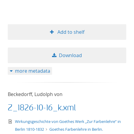
Add to shelf
Download
more metadata
Beckedorff, Ludolph von
Z_1826-10-16_k.xml
text/xml
Wirkungsgeschichte von Goethes Werk „Zur Farbenlehre“ in
Berlin 1810-1832
Goethes Farbenlehre in Berlin.