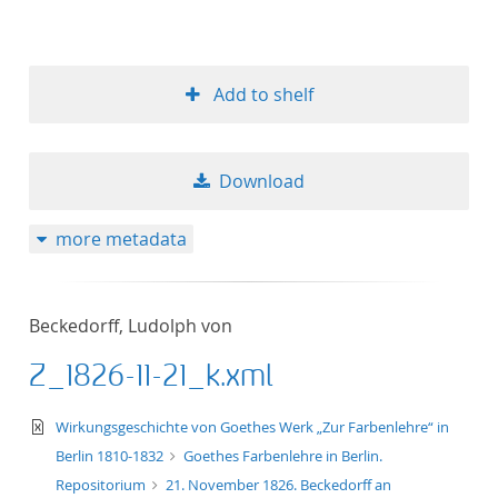
Add to shelf
Download
more metadata
Beckedorff, Ludolph von
Z_1826-11-21_k.xml
text/xml
Wirkungsgeschichte von Goethes Werk „Zur Farbenlehre“ in
Berlin 1810-1832
Goethes Farbenlehre in Berlin.
Repositorium
21. November 1826. Beckedorff an