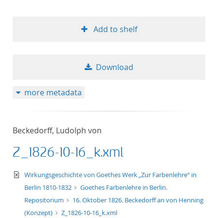
Add to shelf
Download
more metadata
Beckedorff, Ludolph von
Z_1826-10-16_k.xml
text/xml
Wirkungsgeschichte von Goethes Werk „Zur Farbenlehre“ in
Berlin 1810-1832
Goethes Farbenlehre in Berlin.
Repositorium
16. Oktober 1826. Beckedorff an von Henning
(Konzept)
Z_1826-10-16_k.xml