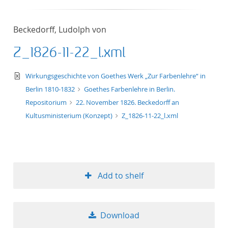
50
Beckedorff, Ludolph von
Z_1826-11-22_l.xml
text/xml
Wirkungsgeschichte von Goethes Werk „Zur Farbenlehre“ in
Berlin 1810-1832
Goethes Farbenlehre in Berlin.
Repositorium
22. November 1826. Beckedorff an
Kultusministerium (Konzept)
Z_1826-11-22_l.xml
Add to shelf
Download