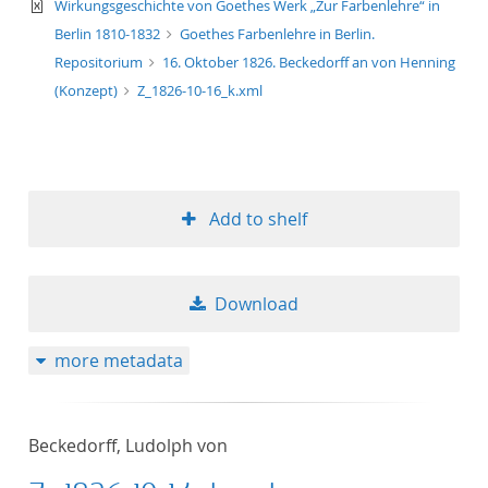
text/xml
Wirkungsgeschichte von Goethes Werk „Zur Farbenlehre“ in
Berlin 1810-1832
Goethes Farbenlehre in Berlin.
Repositorium
16. Oktober 1826. Beckedorff an von Henning
(Konzept)
Z_1826-10-16_k.xml
Add to shelf
Download
more metadata
Beckedorff, Ludolph von