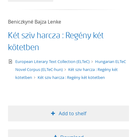
50
Beniczkyné Bajza Lenke
Két sziv harcza : Regény két
kötetben
text/xml
European Literary Text Collection (ELTeC)
Hungarian ELTeC
Novel Corpus (ELTeC-hun)
Két sziv harcza : Regény két
kötetben
Két sziv harcza : Regény két kötetben
Add to shelf