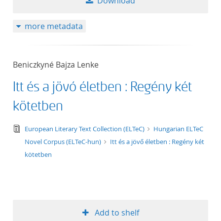
Download
more metadata
Beniczkyné Bajza Lenke
Itt és a jövő életben : Regény két
kötetben
text/tg.edition+tg.aggregation+xml
European Literary Text Collection (ELTeC)
Hungarian ELTeC
Novel Corpus (ELTeC-hun)
Itt és a jövő életben : Regény két
kötetben
Add to shelf