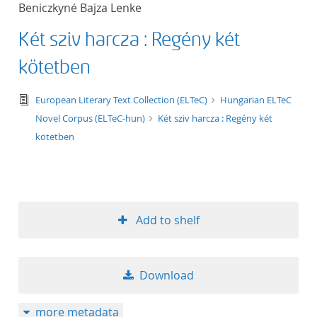
Beniczkyné Bajza Lenke
title ascending
Két sziv harcza : Regény két
title descending
kötetben
format ascending
text/tg.edition+tg.aggregation+xml
European Literary Text Collection (ELTeC)
Hungarian ELTeC
Novel Corpus (ELTeC-hun)
Két sziv harcza : Regény két
format descendin
kötetben
publication date 
publication date 
Add to shelf
10
Download
20
more metadata