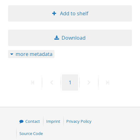
Add to shelf
Download
more metadata
First
Previous
Page
Next
Last
1
page
page
page
page
Contact
Imprint
Privacy Policy
Source Code