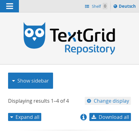
Navigation
Sprache
Shelf
0
Deutsch
ï¿½ndern
nach
h
Show sidebar
Displaying results
1–4
of
4
Change display
Expand all
Download all
relevance