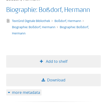
Biographie: Boßdorf, Hermann
text/xml
TextGrid Digitale Bibliothek
Boßdorf, Hermann
Biographie: Boßdorf, Hermann
Biographie: Boßdorf,
Hermann
Add to shelf
Download
more metadata