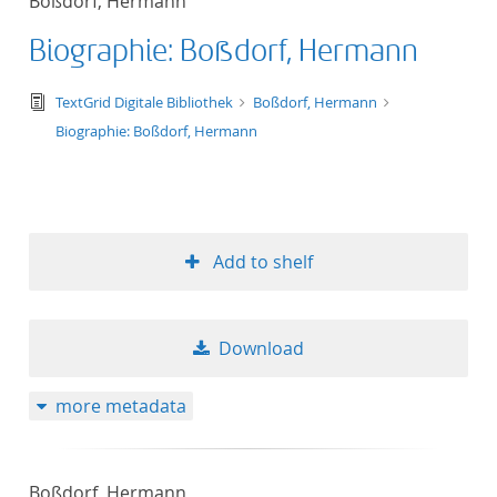
Boßdorf, Hermann
Biographie: Boßdorf, Hermann
text/tg.edition+tg.aggregation+xml
TextGrid Digitale Bibliothek
Boßdorf, Hermann
Biographie: Boßdorf, Hermann
Add to shelf
Download
more metadata
Boßdorf, Hermann