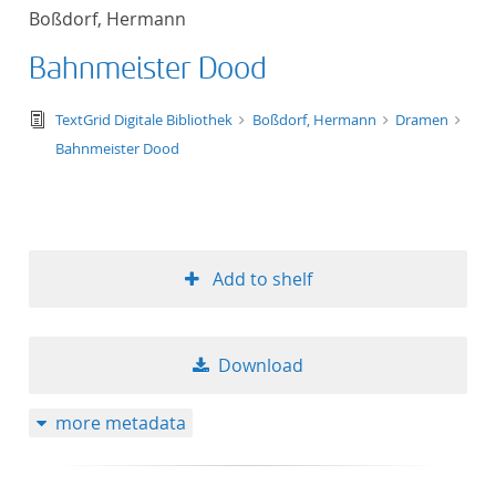
Boßdorf, Hermann
Bahnmeister Dood
text/tg.edition+tg.aggregation+xml
TextGrid Digitale Bibliothek
Boßdorf, Hermann
Dramen
Bahnmeister Dood
Add to shelf
Download
more metadata