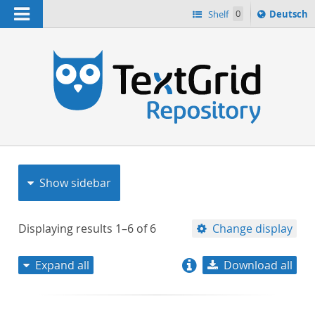
Navigation
Sprache
Shelf
0
Deutsch
ï¿½ndern
nach
h
Show sidebar
Displaying results
1–6
of
6
Change display
Expand all
Download all
relevance