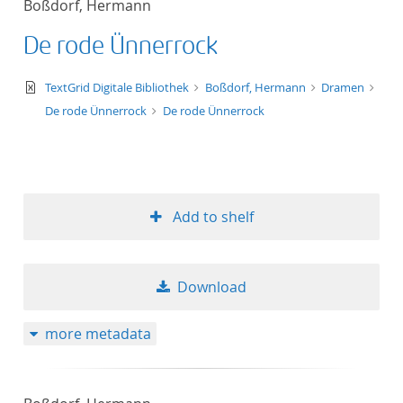
Boßdorf, Hermann
50
De rode Ünnerrock
text/xml
TextGrid Digitale Bibliothek
Boßdorf, Hermann
Dramen
De rode Ünnerrock
De rode Ünnerrock
Add to shelf
Download
more metadata