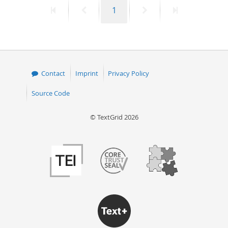
First
Previous
Page
Next
Last
1
page
page
page
page
Contact
Imprint
Privacy Policy
Source Code
© TextGrid 2026