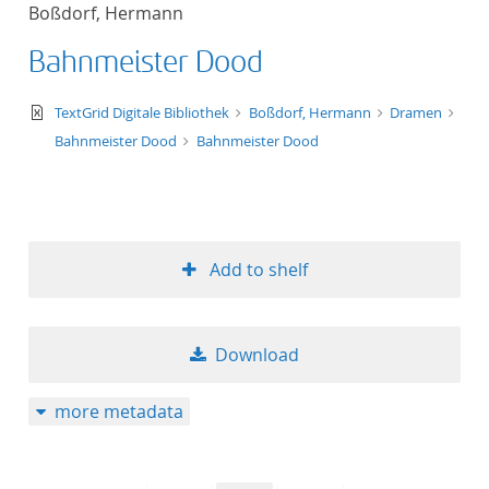
Boßdorf, Hermann
Bahnmeister Dood
text/xml
TextGrid Digitale Bibliothek
Boßdorf, Hermann
Dramen
Bahnmeister Dood
Bahnmeister Dood
Add to shelf
Download
more metadata