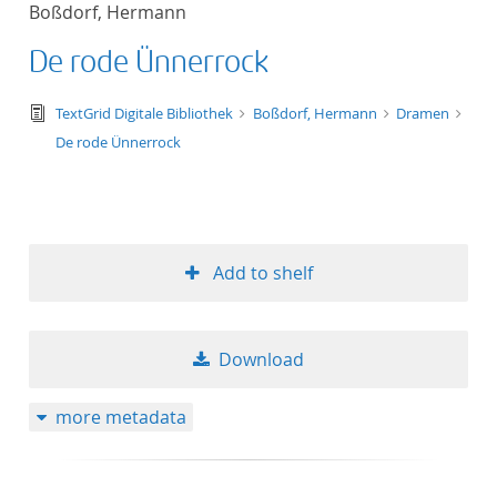
Boßdorf, Hermann
title ascending
De rode Ünnerrock
title descending
text/tg.edition+tg.aggregation+xml
TextGrid Digitale Bibliothek
Boßdorf, Hermann
Dramen
format ascending
De rode Ünnerrock
format descendin
publication date 
Add to shelf
publication date 
Download
10
more metadata
20