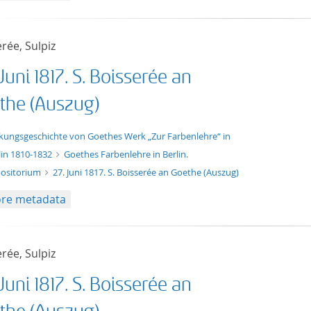
rée, Sulpiz
Juni 1817. S. Boisserée an
the (Auszug)
t/tg.edition+tg.aggregation+xml
kungsgeschichte von Goethes Werk „Zur Farbenlehre“ in
lin 1810-1832
Goethes Farbenlehre in Berlin.
ositorium
27. Juni 1817. S. Boisserée an Goethe (Auszug)
re metadata
rée, Sulpiz
Juni 1817. S. Boisserée an