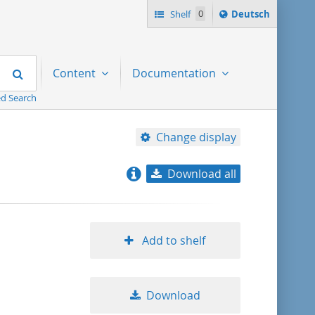
Sprache
Shelf
0
Deutsch
ï¿½ndern
nach
Search
Content
Documentation
d Search
Change display
Download all
relevance
title ascending
Add to shelf
title descending
Download
format ascending