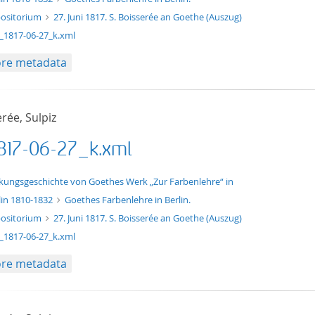
ositorium
27. Juni 1817. S. Boisserée an Goethe (Auszug)
_1817-06-27_k.xml
re metadata
rée, Sulpiz
817-06-27_k.xml
xt/xml
kungsgeschichte von Goethes Werk „Zur Farbenlehre“ in
lin 1810-1832
Goethes Farbenlehre in Berlin.
ositorium
27. Juni 1817. S. Boisserée an Goethe (Auszug)
_1817-06-27_k.xml
re metadata