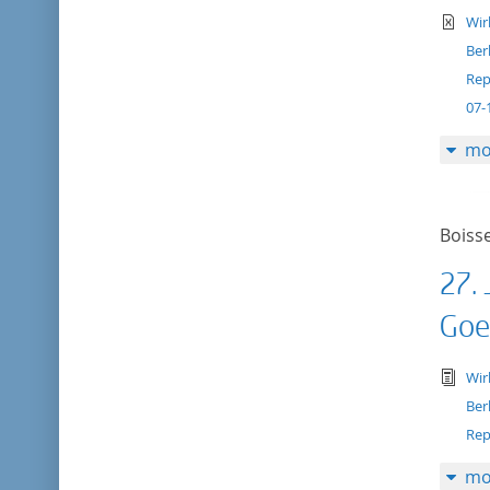
te
Wir
Ber
Rep
07-
mo
Boisse
27. 
Goe
tex
Wir
Ber
Rep
mo