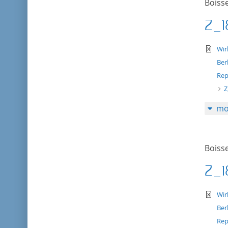
Boisse
Z_1
te
Wir
Ber
Rep
Z
mo
Boisse
Z_1
te
Wir
Ber
Rep