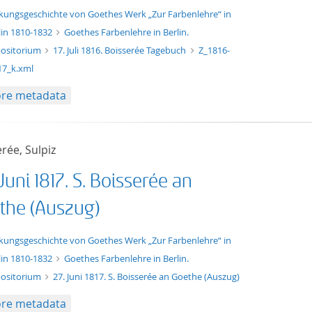
xt/xml
kungsgeschichte von Goethes Werk „Zur Farbenlehre“ in
lin 1810-1832
Goethes Farbenlehre in Berlin.
ositorium
17. Juli 1816. Boisserée Tagebuch
Z_1816-
17_k.xml
re metadata
rée, Sulpiz
Juni 1817. S. Boisserée an
the (Auszug)
t/tg.edition+tg.aggregation+xml
kungsgeschichte von Goethes Werk „Zur Farbenlehre“ in
lin 1810-1832
Goethes Farbenlehre in Berlin.
ositorium
27. Juni 1817. S. Boisserée an Goethe (Auszug)
re metadata