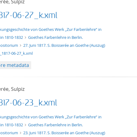
rée, Sulpiz
817-06-27_k.xml
xt/xml
kungsgeschichte von Goethes Werk „Zur Farbenlehre“ in
lin 1810-1832
Goethes Farbenlehre in Berlin.
ositorium
27. Juni 1817. S. Boisserée an Goethe (Auszug)
_1817-06-27_k.xml
re metadata
rée, Sulpiz
817-06-23_k.xml
xt/xml
kungsgeschichte von Goethes Werk „Zur Farbenlehre“ in
lin 1810-1832
Goethes Farbenlehre in Berlin.
ositorium
23. Juni 1817. S. Boisserée an Goethe (Auszug)