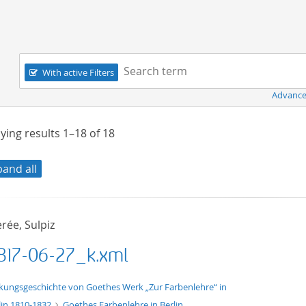
Navigation
Search term:
With active Filters
Advance
ying results
1–18
of
18
pand all
rée, Sulpiz
817-06-27_k.xml
xt/xml
kungsgeschichte von Goethes Werk „Zur Farbenlehre“ in
lin 1810-1832
Goethes Farbenlehre in Berlin.