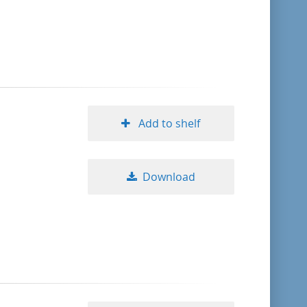
format descending
publication date ascending
publication date descending
Add to shelf
10
Download
20
50