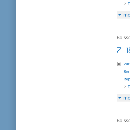
Z
mo
Boisse
Z_1
te
Wir
Ber
Rep
Z
mo
Boisse