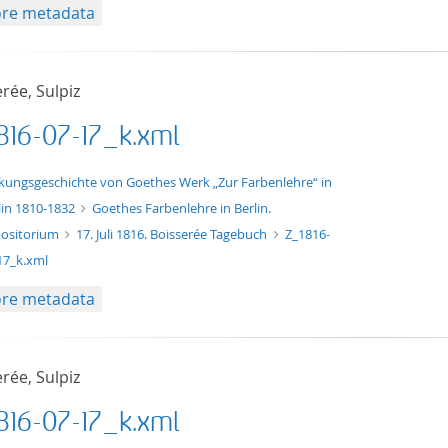
re metadata
rée, Sulpiz
816-07-17_k.xml
xt/xml
kungsgeschichte von Goethes Werk „Zur Farbenlehre“ in
lin 1810-1832
Goethes Farbenlehre in Berlin.
ositorium
17. Juli 1816. Boisserée Tagebuch
Z_1816-
17_k.xml
re metadata
rée, Sulpiz
816-07-17_k.xml