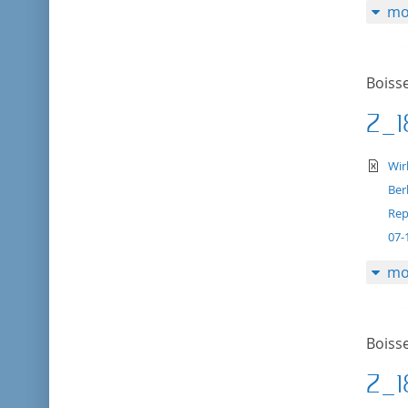
mo
Boisse
Z_1
te
Wir
Ber
Rep
07-
mo
Boisse
Z_1