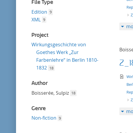
filter
File Type
Rep
Edition
9
Z
XML
9
mo
Project
Wirkungsgeschichte von
Boisse
Goethes Werk „Zur
Farbenlehre“ in Berlin 1810-
Z_1
1832
18
te
Wir
Author
Ber
Rep
Boisserée, Sulpiz
18
Z
Genre
mo
Non-fiction
9