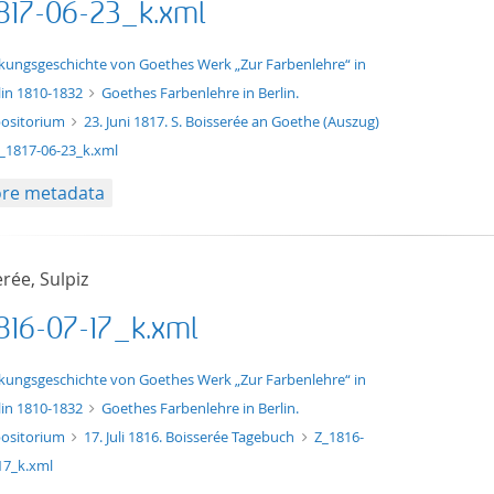
817-06-23_k.xml
xt/xml
kungsgeschichte von Goethes Werk „Zur Farbenlehre“ in
lin 1810-1832
Goethes Farbenlehre in Berlin.
ositorium
23. Juni 1817. S. Boisserée an Goethe (Auszug)
_1817-06-23_k.xml
re metadata
rée, Sulpiz
816-07-17_k.xml
xt/xml
kungsgeschichte von Goethes Werk „Zur Farbenlehre“ in
lin 1810-1832
Goethes Farbenlehre in Berlin.
ositorium
17. Juli 1816. Boisserée Tagebuch
Z_1816-
17_k.xml