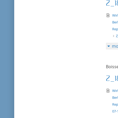
Z_1
te
Wir
Ber
Rep
Z
mo
Boisse
Z_1
te
Wir
Ber
Rep
07-