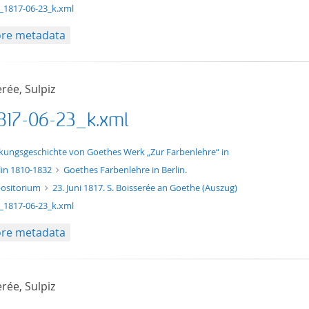
_1817-06-23_k.xml
re metadata
rée, Sulpiz
817-06-23_k.xml
xt/xml
kungsgeschichte von Goethes Werk „Zur Farbenlehre“ in
lin 1810-1832
Goethes Farbenlehre in Berlin.
ositorium
23. Juni 1817. S. Boisserée an Goethe (Auszug)
_1817-06-23_k.xml
re metadata
rée, Sulpiz