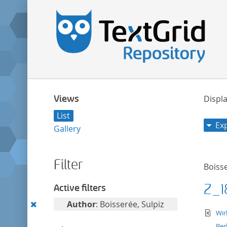
Views
Displa
List
Ex
Gallery
Filter
Boisse
Z_1
Active filters
Remove
Author
: Boisserée, Sulpiz
te
Wir
this
Ber