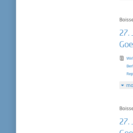
Boisse
27. 
Goe
tex
Wir
Ber
Rep
mo
Boisse
27. 