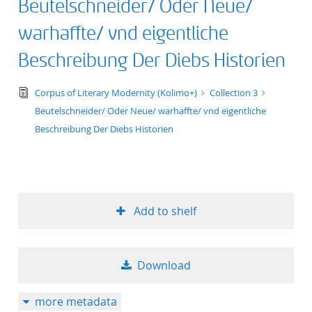
Beutelschneider/ Oder Neue/
warhaffte/ vnd eigentliche
Beschreibung Der Diebs Historien
text/tg.edition+tg.aggregation+xml
Corpus of Literary Modernity (Kolimo+)
Collection 3
Beutelschneider/ Oder Neue/ warhaffte/ vnd eigentliche
Beschreibung Der Diebs Historien
Add to shelf
Download
more metadata