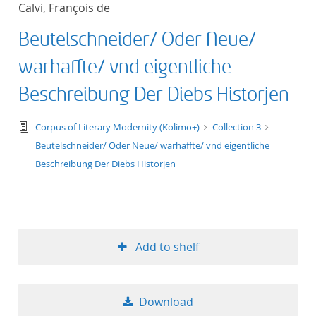
Calvi, François de
title ascending
Beutelschneider/ Oder Neue/
title descending
warhaffte/ vnd eigentliche
format ascending
Beschreibung Der Diebs Historjen
format descendin
text/tg.edition+tg.aggregation+xml
Corpus of Literary Modernity (Kolimo+)
Collection 3
Beutelschneider/ Oder Neue/ warhaffte/ vnd eigentliche
publication date 
Beschreibung Der Diebs Historjen
publication date 
Add to shelf
10
20
Download