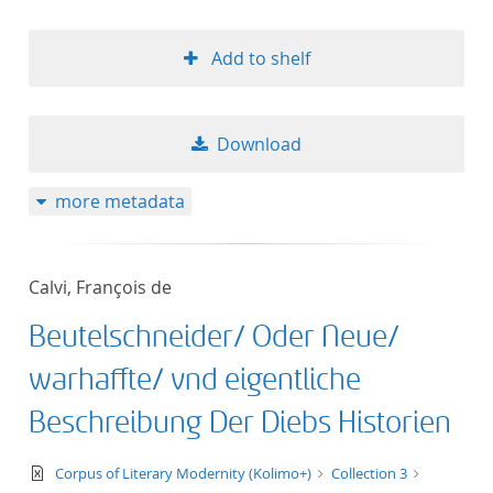
Add to shelf
Download
more metadata
Calvi, François de
Beutelschneider/ Oder Neue/
warhaffte/ vnd eigentliche
Beschreibung Der Diebs Historien
text/xml
Corpus of Literary Modernity (Kolimo+)
Collection 3