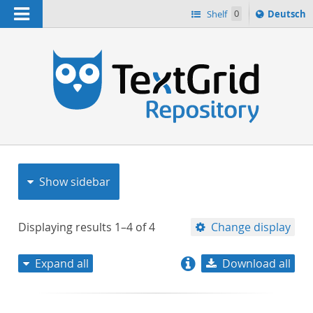
Navigation
Sprache
Shelf
0
Deutsch
ï¿½ndern
nach
h
Show sidebar
Displaying results
1–4
of
4
Change display
Expand all
Download all
relevance