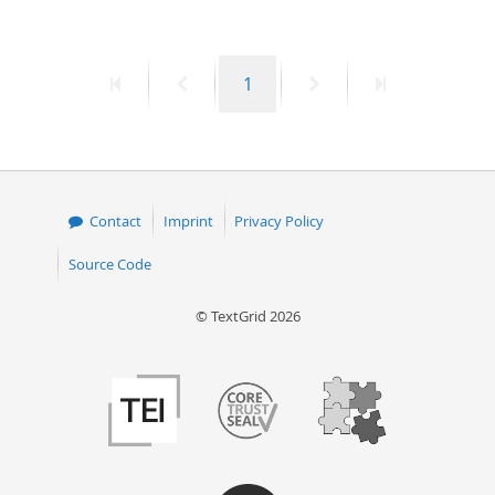
First
Previous
Page
Next
Last
1
page
page
page
page
Contact
Imprint
Privacy Policy
Source Code
© TextGrid 2026