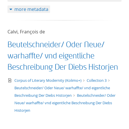
50
more metadata
Calvi, François de
Beutelschneider/ Oder Neue/
warhaffte/ vnd eigentliche
Beschreibung Der Diebs Historjen
text/xml
Corpus of Literary Modernity (Kolimo+)
Collection 3
Beutelschneider/ Oder Neue/ warhaffte/ vnd eigentliche
Beschreibung Der Diebs Historjen
Beutelschneider/ Oder
Neue/ warhaffte/ vnd eigentliche Beschreibung Der Diebs
Historjen