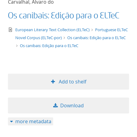
Carvalhal, Álvaro do
50
Os canibais: Edição para o ELTeC
text/xml
European Literary Text Collection (ELTeC)
Portuguese ELTeC
Novel Corpus (ELTeC-por)
Os canibais: Edição para o ELTeC
Os canibais: Edição para o ELTeC
Add to shelf
Download
more metadata