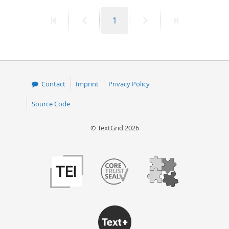
First
Previous
Page
Next
Last
1
page
page
page
page
Contact
Imprint
Privacy Policy
Source Code
© TextGrid 2026