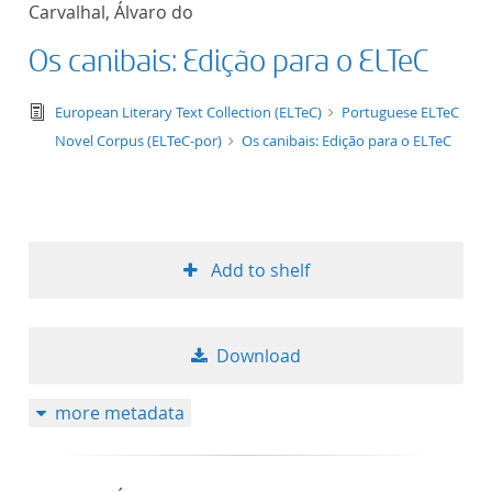
Carvalhal, Álvaro do
title ascending
Os canibais: Edição para o ELTeC
title descending
text/tg.edition+tg.aggregation+xml
European Literary Text Collection (ELTeC)
Portuguese ELTeC
format ascending
Novel Corpus (ELTeC-por)
Os canibais: Edição para o ELTeC
format descendin
publication date 
Add to shelf
publication date 
Download
10
more metadata
20