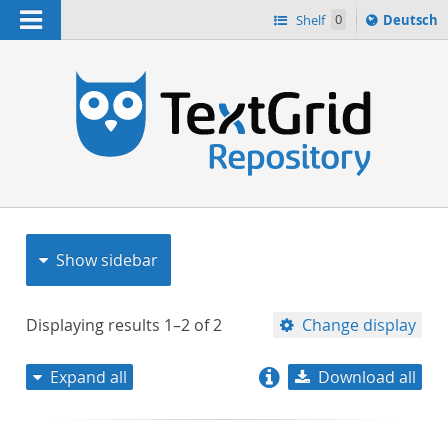
Navigation
Sprache
Shelf
0
Deutsch
ï¿½ndern
nach
h
Show sidebar
Displaying results
1–2
of
2
Change display
Expand all
Download all
relevance