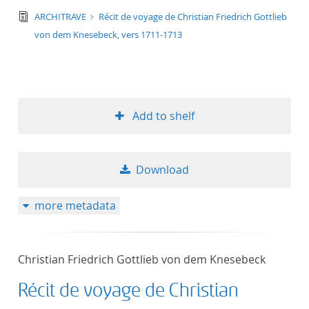
text/tg.edition+tg.aggregation+xml
ARCHITRAVE
Récit de voyage de Christian Friedrich Gottlieb
von dem Knesebeck, vers 1711-1713
Add to shelf
Download
more metadata
Christian Friedrich Gottlieb von dem Knesebeck
Récit de voyage de Christian