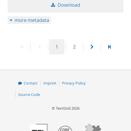
Download
more metadata
First
Previous
Page
Page
Next
Last
1
2
page
page
page
page
Contact
Imprint
Privacy Policy
Source Code
© TextGrid 2026