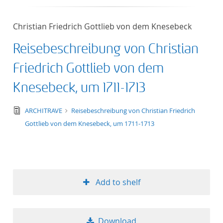
Christian Friedrich Gottlieb von dem Knesebeck
Reisebeschreibung von Christian
Friedrich Gottlieb von dem
Knesebeck, um 1711-1713
text/tg.edition+tg.aggregation+xml
ARCHITRAVE
Reisebeschreibung von Christian Friedrich
Gottlieb von dem Knesebeck, um 1711-1713
Add to shelf
Download