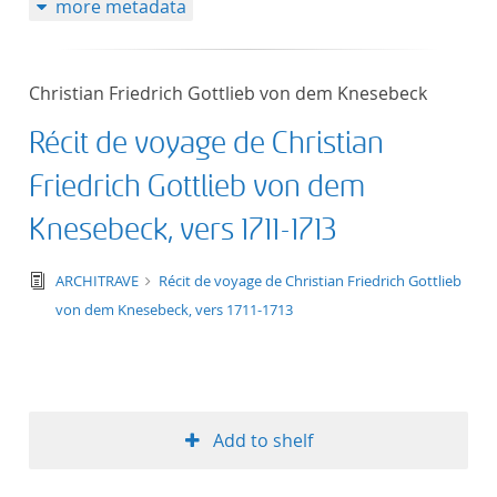
more metadata
50
Christian Friedrich Gottlieb von dem Knesebeck
Récit de voyage de Christian
Friedrich Gottlieb von dem
Knesebeck, vers 1711-1713
text/tg.edition+tg.aggregation+xml
ARCHITRAVE
Récit de voyage de Christian Friedrich Gottlieb
von dem Knesebeck, vers 1711-1713
Add to shelf