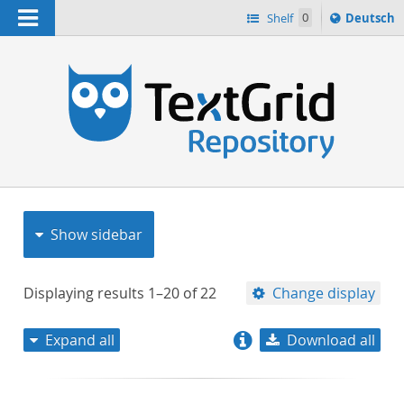
Navigation
Sprache
Shelf
0
Deutsch
ï¿½ndern
nach
h
Show sidebar
Displaying results
1–20
of
22
Change display
Expand all
Download all
relevance