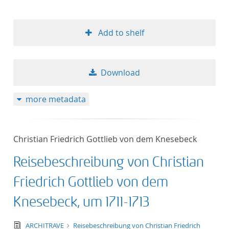
Add to shelf
Download
more metadata
Christian Friedrich Gottlieb von dem Knesebeck
Reisebeschreibung von Christian
Friedrich Gottlieb von dem
Knesebeck, um 1711-1713
text/tg.edition+tg.aggregation+xml
ARCHITRAVE
Reisebeschreibung von Christian Friedrich