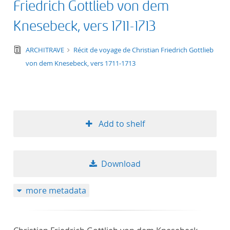
Friedrich Gottlieb von dem
Knesebeck, vers 1711-1713
text/tg.edition+tg.aggregation+xml
ARCHITRAVE
Récit de voyage de Christian Friedrich Gottlieb
von dem Knesebeck, vers 1711-1713
Add to shelf
Download
more metadata