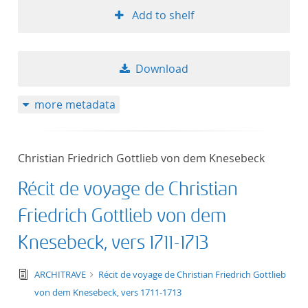
Add to shelf
Download
more metadata
Christian Friedrich Gottlieb von dem Knesebeck
Récit de voyage de Christian
Friedrich Gottlieb von dem
Knesebeck, vers 1711-1713
text/tg.edition+tg.aggregation+xml
ARCHITRAVE
Récit de voyage de Christian Friedrich Gottlieb
von dem Knesebeck, vers 1711-1713