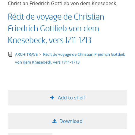
Christian Friedrich Gottlieb von dem Knesebeck
title ascending
Récit de voyage de Christian
title descending
Friedrich Gottlieb von dem
format ascending
Knesebeck, vers 1711-1713
format descendin
text/tg.edition+tg.aggregation+xml
ARCHITRAVE
Récit de voyage de Christian Friedrich Gottlieb
von dem Knesebeck, vers 1711-1713
publication date 
publication date 
Add to shelf
10
Download
20