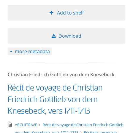
Add to shelf
Download
more metadata
Christian Friedrich Gottlieb von dem Knesebeck
Récit de voyage de Christian
Friedrich Gottlieb von dem
Knesebeck, vers 1711-1713
text/xml
ARCHITRAVE
Récit de voyage de Christian Friedrich Gottlieb
von dem Knesebeck, vers 1711-1713
Récit de voyage de