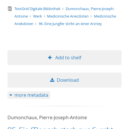
text/tg.edition+tg.aggregation+xml
TextGrid Digitale Bibliothek
Dumonchaux, Pierre-Joseph-
Antoine
Werk
Medicinische Anecdoten
Medicinische
Anekdoten
96. Eine Jungfer stirbt an einer Arzney
Add to shelf
Download
more metadata
Dumonchaux, Pierre-Joseph-Antoine