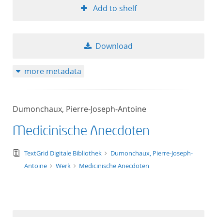
Add to shelf
Download
more metadata
Dumonchaux, Pierre-Joseph-Antoine
Medicinische Anecdoten
text/tg.edition+tg.aggregation+xml
TextGrid Digitale Bibliothek
Dumonchaux, Pierre-Joseph-
Antoine
Werk
Medicinische Anecdoten