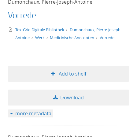
Dumonchaux, Pierre-Joseph-Antoine
50
Vorrede
text/xml
TextGrid Digitale Bibliothek
Dumonchaux, Pierre-Joseph-
Antoine
Werk
Medicinische Anecdoten
Vorrede
Add to shelf
Download
more metadata