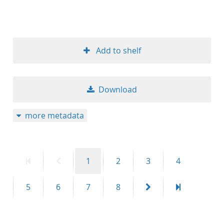
Add to shelf
Download
more metadata
First
Previous
Page
Page
Page
Page
1
2
3
4
page
page
Page
Page
Page
Page
Next
Last
5
6
7
8
page
page