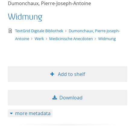
Dumonchaux, Pierre-Joseph-Antoine
title ascending
Widmung
title descending
text/xml
TextGrid Digitale Bibliothek
Dumonchaux, Pierre-Joseph-
format ascending
Antoine
Werk
Medicinische Anecdoten
Widmung
format descendin
publication date 
Add to shelf
publication date 
Download
10
more metadata
20