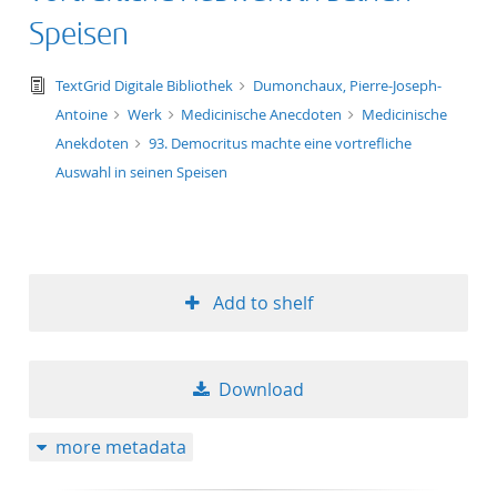
Speisen
text/tg.edition+tg.aggregation+xml
TextGrid Digitale Bibliothek
Dumonchaux, Pierre-Joseph-
Antoine
Werk
Medicinische Anecdoten
Medicinische
Anekdoten
93. Democritus machte eine vortrefliche
Auswahl in seinen Speisen
Add to shelf
Download
more metadata