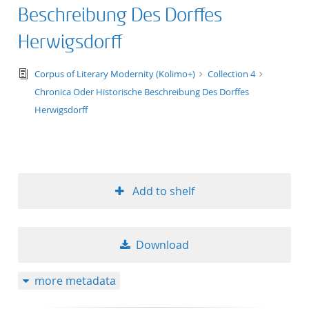
Beschreibung Des Dorffes
Herwigsdorff
text/tg.edition+tg.aggregation+xml
Corpus of Literary Modernity (Kolimo+)
Collection 4
Chronica Oder Historische Beschreibung Des Dorffes
Herwigsdorff
Add to shelf
Download
more metadata