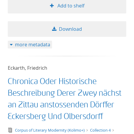
Add to shelf
Download
more metadata
Eckarth, Friedrich
Chronica Oder Historische
Beschreibung Derer Zwey nächst
an Zittau anstossenden Dörffer
Eckersberg Und Olbersdorff
text/tg.edition+tg.aggregation+xml
Corpus of Literary Modernity (Kolimo+)
Collection 4