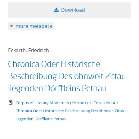
Download
more metadata
Eckarth, Friedrich
Chronica Oder Historische
Beschreibung Des ohnweit Zittau
liegenden Dörffleins Pethau
text/tg.edition+tg.aggregation+xml
Corpus of Literary Modernity (Kolimo+)
Collection 4
Chronica Oder Historische Beschreibung Des ohnweit Zittau
liegenden Dörffleins Pethau