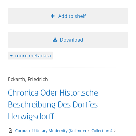
Add to shelf
Download
more metadata
Eckarth, Friedrich
Chronica Oder Historische
Beschreibung Des Dorffes
Herwigsdorff
text/xml
Corpus of Literary Modernity (Kolimo+)
Collection 4