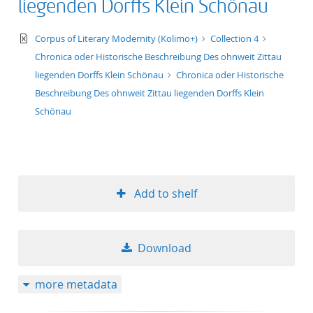
liegenden Dorffs Klein Schönau
text/xml
Corpus of Literary Modernity (Kolimo+)
Collection 4
Chronica oder Historische Beschreibung Des ohnweit Zittau
liegenden Dorffs Klein Schönau
Chronica oder Historische
Beschreibung Des ohnweit Zittau liegenden Dorffs Klein
Schönau
Add to shelf
Download
more metadata