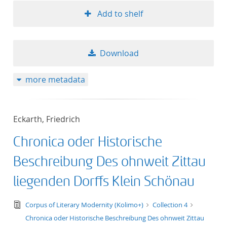
Add to shelf
Download
more metadata
Eckarth, Friedrich
Chronica oder Historische
Beschreibung Des ohnweit Zittau
liegenden Dorffs Klein Schönau
text/tg.edition+tg.aggregation+xml
Corpus of Literary Modernity (Kolimo+)
Collection 4
Chronica oder Historische Beschreibung Des ohnweit Zittau