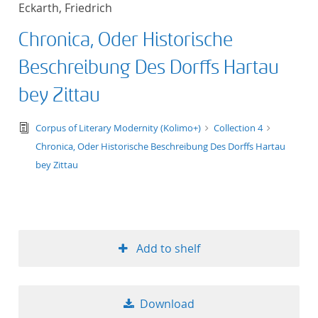
Eckarth, Friedrich
title ascending
Chronica, Oder Historische
title descending
Beschreibung Des Dorffs Hartau
format ascending
bey Zittau
format descendin
text/tg.edition+tg.aggregation+xml
Corpus of Literary Modernity (Kolimo+)
Collection 4
Chronica, Oder Historische Beschreibung Des Dorffs Hartau
publication date 
bey Zittau
publication date 
Add to shelf
10
20
Download