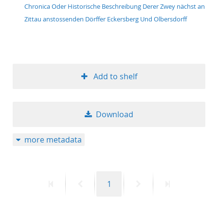
Chronica Oder Historische Beschreibung Derer Zwey nächst an
Zittau anstossenden Dörffer Eckersberg Und Olbersdorff
Add to shelf
Download
more metadata
First
Previous
Page
Next
Last
1
page
page
page
page