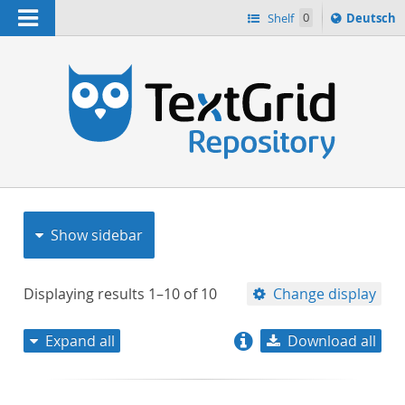
Navigation
Sprache
Shelf
0
Deutsch
ï¿½ndern
nach
h
Show sidebar
Displaying results
1–10
of
10
Change display
Expand all
Download all
relevance