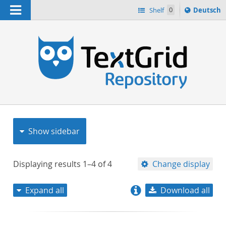
Navigation
Sprache
Shelf
0
Deutsch
ï¿½ndern
nach
h
Show sidebar
Displaying results
1–4
of
4
Change display
Expand all
Download all
relevance