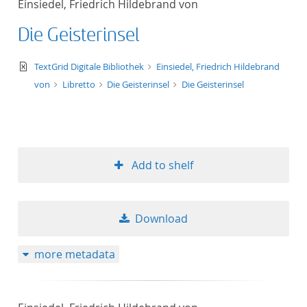
Einsiedel, Friedrich Hildebrand von
50
Die Geisterinsel
text/xml
TextGrid Digitale Bibliothek
Einsiedel, Friedrich Hildebrand
von
Libretto
Die Geisterinsel
Die Geisterinsel
Add to shelf
Download
more metadata