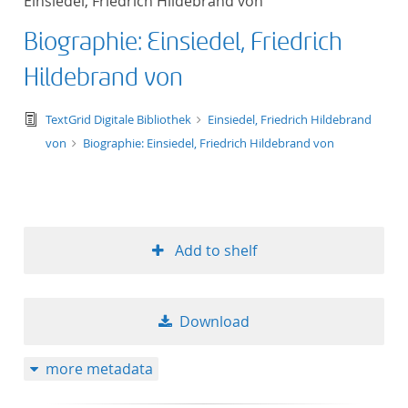
Einsiedel, Friedrich Hildebrand von
Biographie: Einsiedel, Friedrich
Hildebrand von
text/tg.edition+tg.aggregation+xml
TextGrid Digitale Bibliothek
Einsiedel, Friedrich Hildebrand
von
Biographie: Einsiedel, Friedrich Hildebrand von
Add to shelf
Download
more metadata