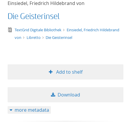
Einsiedel, Friedrich Hildebrand von
title ascending
Die Geisterinsel
title descending
text/tg.edition+tg.aggregation+xml
TextGrid Digitale Bibliothek
Einsiedel, Friedrich Hildebrand
format ascending
von
Libretto
Die Geisterinsel
format descendin
publication date 
Add to shelf
publication date 
Download
10
more metadata
20