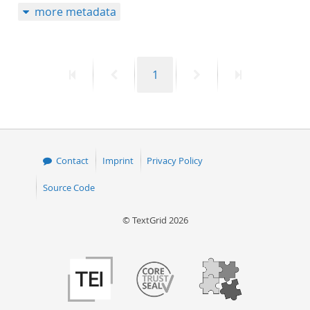
more metadata
First
Previous
Page
Next
Last
1
page
page
page
page
Contact
Imprint
Privacy Policy
Source Code
© TextGrid 2026