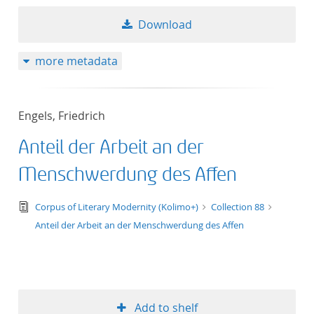
Download
more metadata
Engels, Friedrich
Anteil der Arbeit an der
Menschwerdung des Affen
text/tg.edition+tg.aggregation+xml
Corpus of Literary Modernity (Kolimo+)
Collection 88
Anteil der Arbeit an der Menschwerdung des Affen
Add to shelf