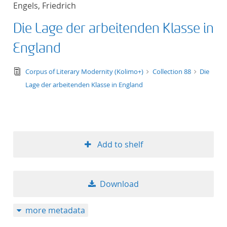
Engels, Friedrich
title ascending
Die Lage der arbeitenden Klasse in
title descending
England
format ascending
text/tg.edition+tg.aggregation+xml
Corpus of Literary Modernity (Kolimo+)
Collection 88
Die
Lage der arbeitenden Klasse in England
format descendin
publication date 
publication date 
Add to shelf
Download
10
more metadata
20