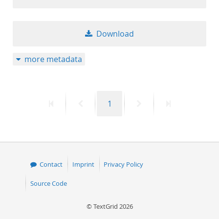
Download
more metadata
First
Previous
Page
Next
Last
1
page
page
page
page
Contact
Imprint
Privacy Policy
Source Code
© TextGrid 2026