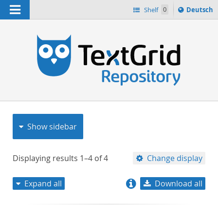
Navigation
Sprache
Shelf
0
Deutsch
ï¿½ndern
nach
h
Show sidebar
Displaying results
1–4
of
4
Change display
Expand all
Download all
relevance