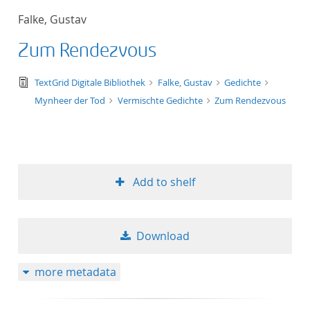
Falke, Gustav
Zum Rendezvous
text/tg.edition+tg.aggregation+xml
TextGrid Digitale Bibliothek
Falke, Gustav
Gedichte
Mynheer der Tod
Vermischte Gedichte
Zum Rendezvous
Add to shelf
Download
more metadata