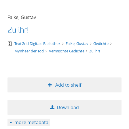
Falke, Gustav
Zu ihr!
text/tg.edition+tg.aggregation+xml
TextGrid Digitale Bibliothek
Falke, Gustav
Gedichte
Mynheer der Tod
Vermischte Gedichte
Zu ihr!
Add to shelf
Download
more metadata