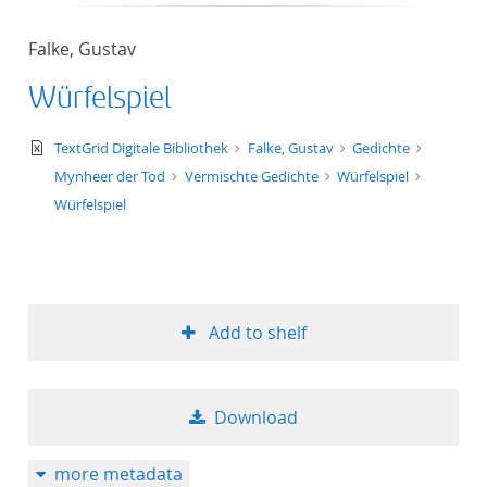
Falke, Gustav
Würfelspiel
text/xml
TextGrid Digitale Bibliothek
Falke, Gustav
Gedichte
Mynheer der Tod
Vermischte Gedichte
Würfelspiel
Würfelspiel
Add to shelf
Download
more metadata