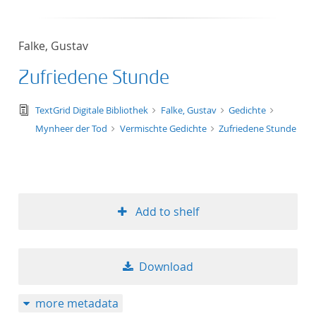
Falke, Gustav
Zufriedene Stunde
text/tg.edition+tg.aggregation+xml
TextGrid Digitale Bibliothek
Falke, Gustav
Gedichte
Mynheer der Tod
Vermischte Gedichte
Zufriedene Stunde
Add to shelf
Download
more metadata