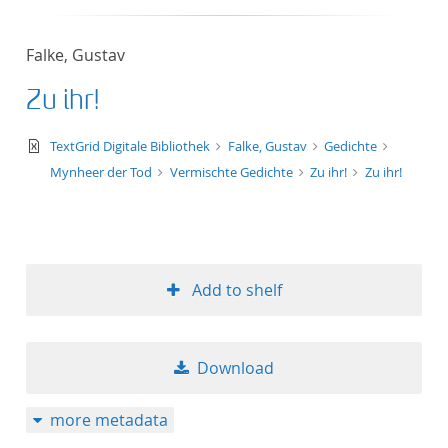
Falke, Gustav
Zu ihr!
text/xml
TextGrid Digitale Bibliothek
Falke, Gustav
Gedichte
Mynheer der Tod
Vermischte Gedichte
Zu ihr!
Zu ihr!
Add to shelf
Download
more metadata