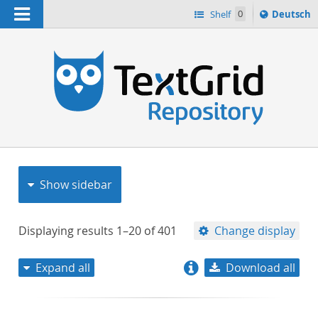
Navigation
Sprache
Shelf
0
Deutsch
ï¿½ndern
nach
h
Show sidebar
Displaying results
1–20
of
401
Change display
Expand all
Download all
relevance