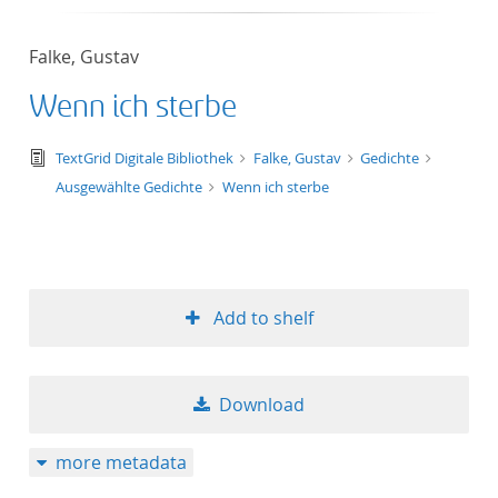
Falke, Gustav
Wenn ich sterbe
text/tg.edition+tg.aggregation+xml
TextGrid Digitale Bibliothek
Falke, Gustav
Gedichte
Ausgewählte Gedichte
Wenn ich sterbe
Add to shelf
Download
more metadata