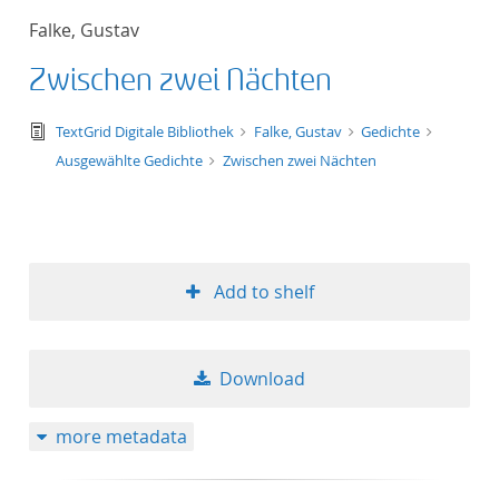
Falke, Gustav
Zwischen zwei Nächten
text/tg.edition+tg.aggregation+xml
TextGrid Digitale Bibliothek
Falke, Gustav
Gedichte
Ausgewählte Gedichte
Zwischen zwei Nächten
Add to shelf
Download
more metadata