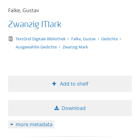
Falke, Gustav
Zwanzig Mark
text/tg.edition+tg.aggregation+xml
TextGrid Digitale Bibliothek
Falke, Gustav
Gedichte
Ausgewählte Gedichte
Zwanzig Mark
Add to shelf
Download
more metadata