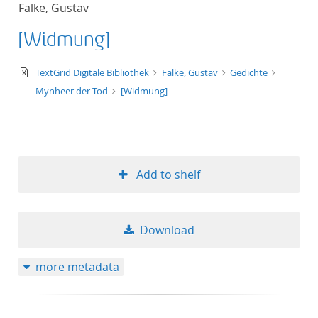
Falke, Gustav
title ascending
[Widmung]
title descending
text/xml
TextGrid Digitale Bibliothek
Falke, Gustav
Gedichte
format ascending
Mynheer der Tod
[Widmung]
format descendin
publication date 
Add to shelf
publication date 
Download
10
more metadata
20