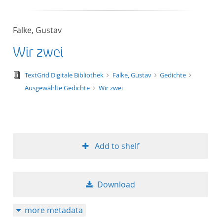
Falke, Gustav
Wir zwei
text/tg.edition+tg.aggregation+xml
TextGrid Digitale Bibliothek
Falke, Gustav
Gedichte
Ausgewählte Gedichte
Wir zwei
Add to shelf
Download
more metadata