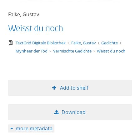
Falke, Gustav
Weisst du noch
text/tg.edition+tg.aggregation+xml
TextGrid Digitale Bibliothek
Falke, Gustav
Gedichte
Mynheer der Tod
Vermischte Gedichte
Weisst du noch
Add to shelf
Download
more metadata