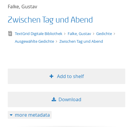
Falke, Gustav
Zwischen Tag und Abend
text/tg.edition+tg.aggregation+xml
TextGrid Digitale Bibliothek
Falke, Gustav
Gedichte
Ausgewählte Gedichte
Zwischen Tag und Abend
Add to shelf
Download
more metadata