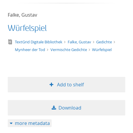
Falke, Gustav
Würfelspiel
text/tg.edition+tg.aggregation+xml
TextGrid Digitale Bibliothek
Falke, Gustav
Gedichte
Mynheer der Tod
Vermischte Gedichte
Würfelspiel
Add to shelf
Download
more metadata