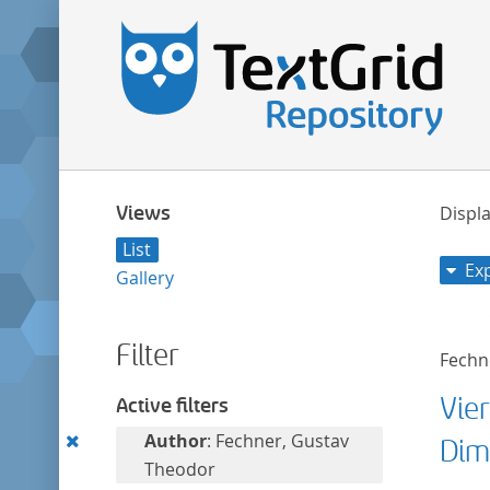
Views
Displa
List
Ex
Gallery
Filter
Fechn
Vie
Active filters
Remove
Author
: Fechner, Gustav
Dim
this
Theodor