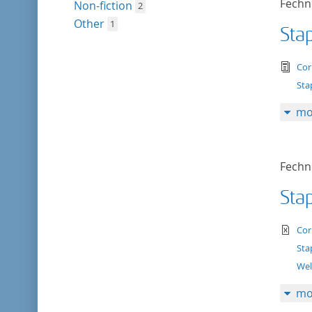
Fechn
Non-fiction
2
Other
1
Stap
tex
Cor
Sta
mo
Fechn
Stap
te
Cor
Sta
Wel
mo