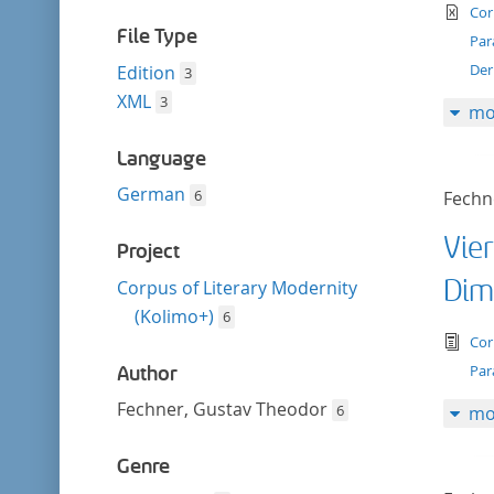
filter
te
Cor
File Type
Par
Der
Edition
3
XML
3
mo
Language
German
6
Fechn
Vie
Project
Dim
Corpus of Literary Modernity
(Kolimo+)
6
tex
Cor
Par
Author
Fechner, Gustav Theodor
6
mo
Genre