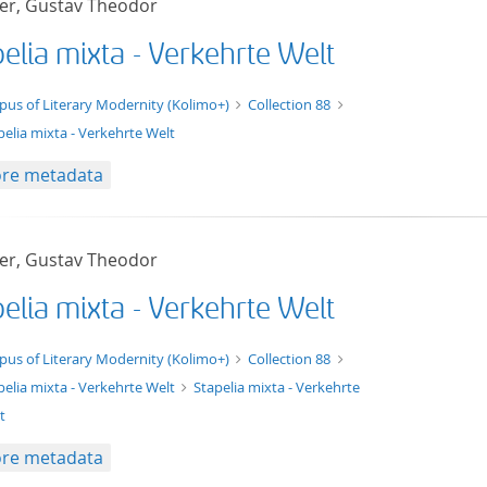
er, Gustav Theodor
elia mixta - Verkehrte Welt
t/tg.edition+tg.aggregation+xml
pus of Literary Modernity (Kolimo+)
Collection 88
pelia mixta - Verkehrte Welt
re metadata
er, Gustav Theodor
elia mixta - Verkehrte Welt
xt/xml
pus of Literary Modernity (Kolimo+)
Collection 88
pelia mixta - Verkehrte Welt
Stapelia mixta - Verkehrte
t
re metadata