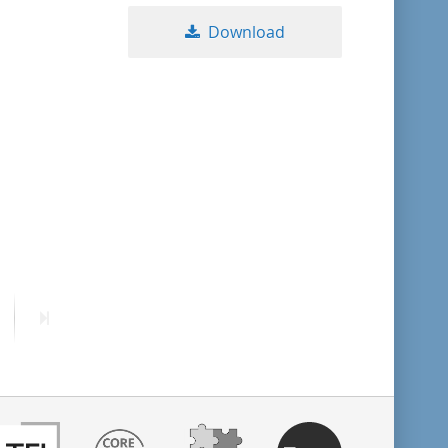
Download
ext
Last
age
page