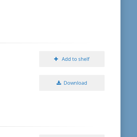
format descending
publication date ascending
publication date descending
Add to shelf
10
Download
20
50