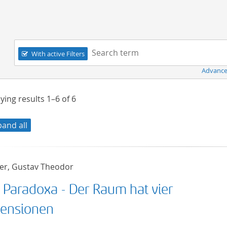
Navigation
Search term:
With active Filters
Advance
ying results
1–6
of
6
pand all
er, Gustav Theodor
r Paradoxa - Der Raum hat vier
ensionen