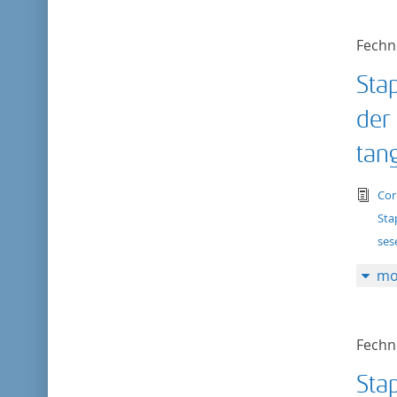
Fechn
Sta
der
tan
tex
Cor
Sta
ses
mo
Fechn
Sta