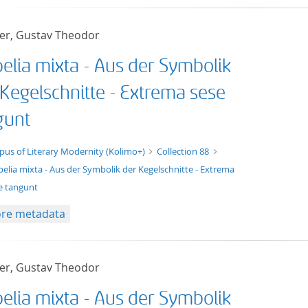
er, Gustav Theodor
pelia mixta - Aus der Symbolik
 Kegelschnitte - Extrema sese
gunt
t/tg.edition+tg.aggregation+xml
pus of Literary Modernity (Kolimo+)
Collection 88
pelia mixta - Aus der Symbolik der Kegelschnitte - Extrema
e tangunt
re metadata
er, Gustav Theodor
pelia mixta - Aus der Symbolik