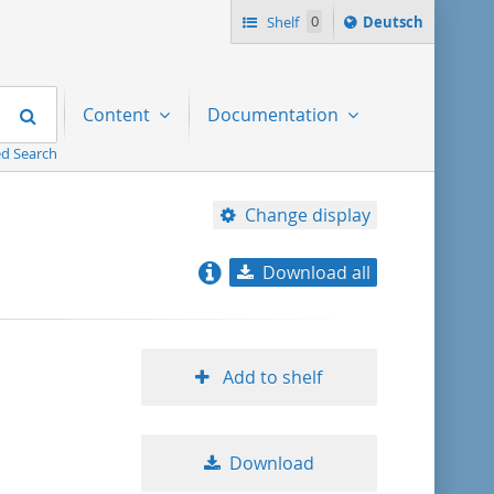
Sprache
Shelf
0
Deutsch
ï¿½ndern
nach
Search
Content
Documentation
d Search
Change display
Download all
relevance
title ascending
Add to shelf
title descending
Download
format ascending