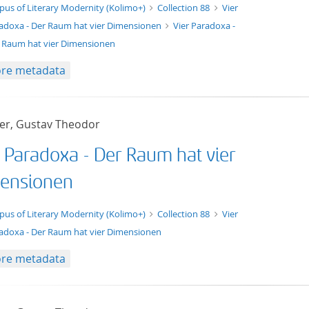
xt/xml
pus of Literary Modernity (Kolimo+)
Collection 88
Vier
adoxa - Der Raum hat vier Dimensionen
Vier Paradoxa -
 Raum hat vier Dimensionen
re metadata
er, Gustav Theodor
r Paradoxa - Der Raum hat vier
ensionen
t/tg.edition+tg.aggregation+xml
pus of Literary Modernity (Kolimo+)
Collection 88
Vier
adoxa - Der Raum hat vier Dimensionen
re metadata