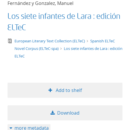
Fernández y Gonzalez, Manuel
title ascending
Los siete infantes de Lara : edición
title descending
ELTeC
format ascending
text/tg.edition+tg.aggregation+xml
European Literary Text Collection (ELTeC)
Spanish ELTeC
Novel Corpus (ELTeC-spa)
Los siete infantes de Lara : edición
format descendin
ELTeC
publication date 
publication date 
Add to shelf
10
Download
20
more metadata