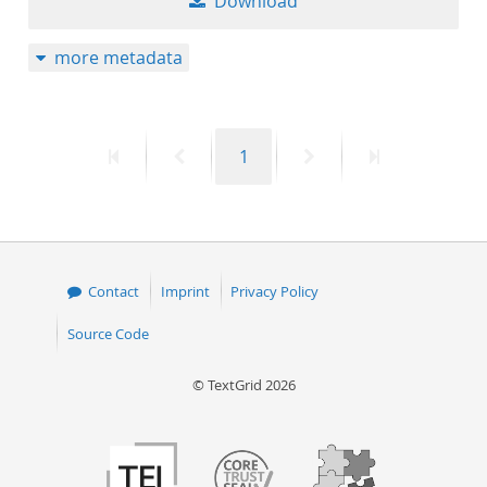
Download
more metadata
First
Previous
Page
Next
Last
1
page
page
page
page
Contact
Imprint
Privacy Policy
Source Code
© TextGrid 2026