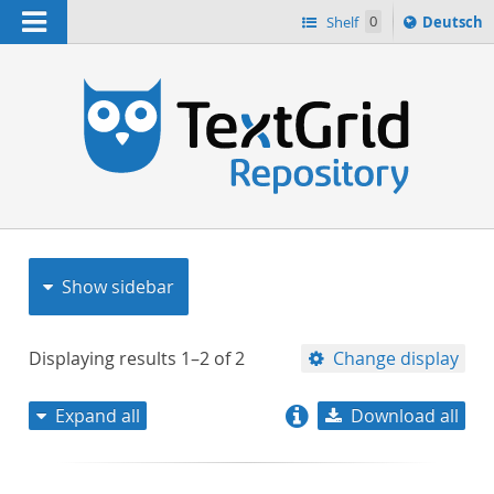
Navigation
Sprache
Shelf
0
Deutsch
ï¿½ndern
nach
h
Show sidebar
Displaying results
1–2
of
2
Change display
Expand all
Download all
relevance