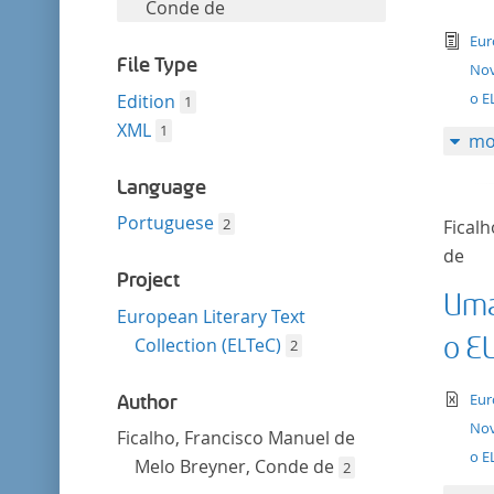
filter
Conde de
tex
Eur
File Type
Nov
o E
Edition
1
XML
1
mo
Language
Portuguese
2
Fical
de
Project
Uma
European Literary Text
o E
Collection (ELTeC)
2
te
Eur
Author
Nov
Ficalho, Francisco Manuel de
o E
Melo Breyner, Conde de
2