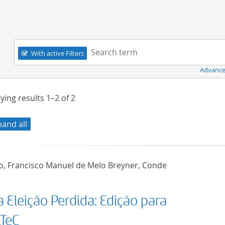
Navigation
Search term:
With active Filters
Advance
ying results
1–2
of
2
pand all
ho, Francisco Manuel de Melo Breyner, Conde
 Eleição Perdida: Edição para
LTeC