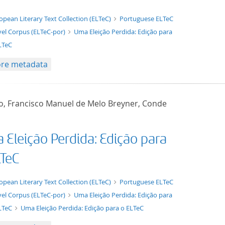
t/tg.edition+tg.aggregation+xml
opean Literary Text Collection (ELTeC)
Portuguese ELTeC
el Corpus (ELTeC-por)
Uma Eleição Perdida: Edição para
LTeC
re metadata
ho, Francisco Manuel de Melo Breyner, Conde
 Eleição Perdida: Edição para
LTeC
xt/xml
opean Literary Text Collection (ELTeC)
Portuguese ELTeC
el Corpus (ELTeC-por)
Uma Eleição Perdida: Edição para
LTeC
Uma Eleição Perdida: Edição para o ELTeC