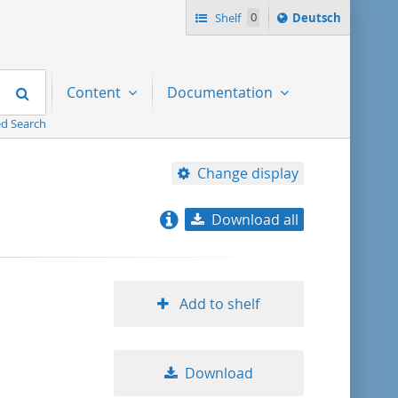
Sprache
Shelf
0
Deutsch
ï¿½ndern
nach
Search
Content
Documentation
d Search
Change display
Download all
relevance
title ascending
Add to shelf
title descending
Download
format ascending