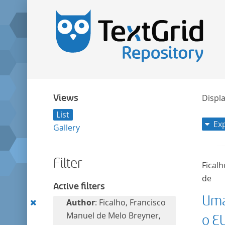
Views
Displa
List
Ex
Gallery
Filter
Fical
de
Active filters
Uma
Remove
Author
: Ficalho, Francisco
this
Manuel de Melo Breyner,
o E