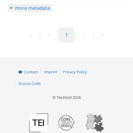
more metadata
First
Previous
Page
Next
Last
1
page
page
page
page
Contact
Imprint
Privacy Policy
Source Code
© TextGrid 2026