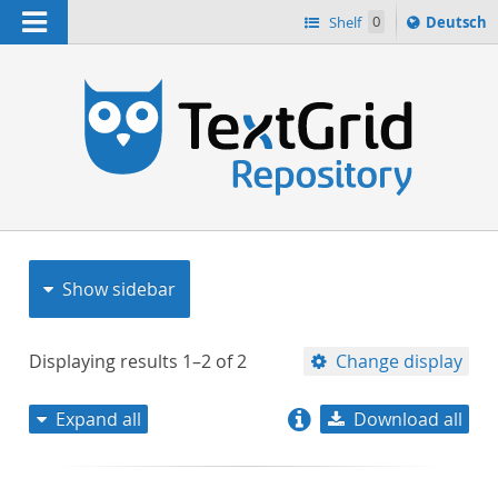
Navigation
Sprache
Shelf
0
Deutsch
ï¿½ndern
nach
h
Show sidebar
Displaying results
1–2
of
2
Change display
Expand all
Download all
relevance