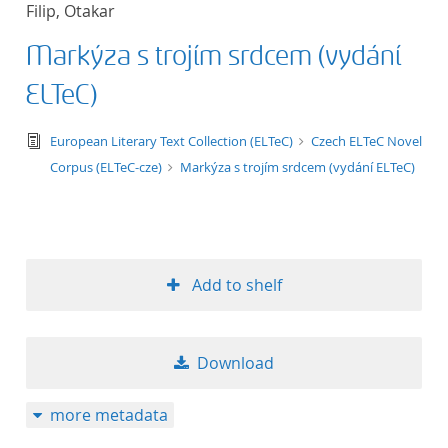
Filip, Otakar
title ascending
Markýza s trojím srdcem (vydání
title descending
ELTeC)
format ascending
text/tg.edition+tg.aggregation+xml
European Literary Text Collection (ELTeC)
Czech ELTeC Novel
Corpus (ELTeC-cze)
Markýza s trojím srdcem (vydání ELTeC)
format descendin
publication date 
publication date 
Add to shelf
Download
10
more metadata
20