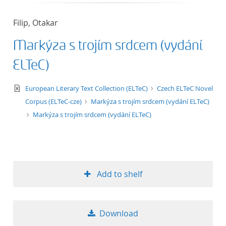
50
Filip, Otakar
Markýza s trojím srdcem (vydání
ELTeC)
text/xml
European Literary Text Collection (ELTeC)
Czech ELTeC Novel
Corpus (ELTeC-cze)
Markýza s trojím srdcem (vydání ELTeC)
Markýza s trojím srdcem (vydání ELTeC)
Add to shelf
Download