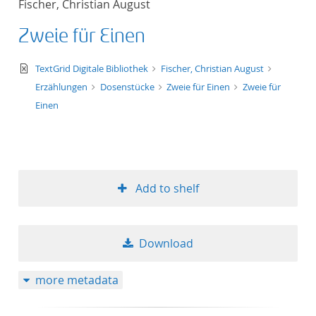
Fischer, Christian August
50
Zweie für Einen
text/xml
TextGrid Digitale Bibliothek
Fischer, Christian August
Erzählungen
Dosenstücke
Zweie für Einen
Zweie für
Einen
Add to shelf
Download
more metadata