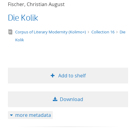
Fischer, Christian August
Die Kolik
text/tg.edition+tg.aggregation+xml
Corpus of Literary Modernity (Kolimo+)
Collection 16
Die
Kolik
Add to shelf
Download
more metadata