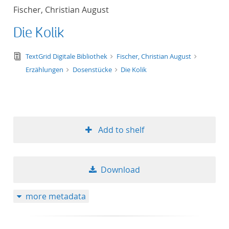
Fischer, Christian August
Die Kolik
text/tg.edition+tg.aggregation+xml
TextGrid Digitale Bibliothek
Fischer, Christian August
Erzählungen
Dosenstücke
Die Kolik
Add to shelf
Download
more metadata