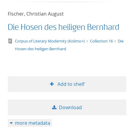
Fischer, Christian August
Die Hosen des heiligen Bernhard
text/tg.edition+tg.aggregation+xml
Corpus of Literary Modernity (Kolimo+)
Collection 16
Die
Hosen des heiligen Bernhard
Add to shelf
Download
more metadata