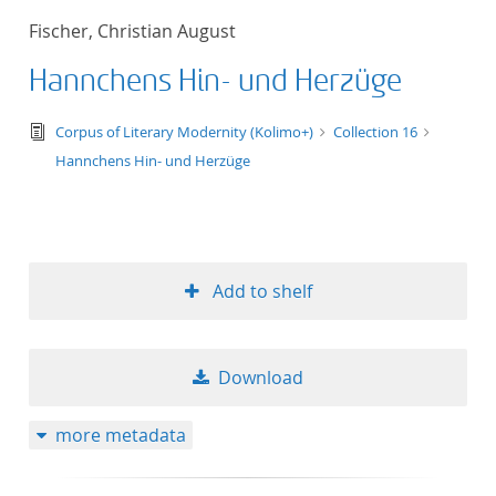
Fischer, Christian August
Hannchens Hin- und Herzüge
text/tg.edition+tg.aggregation+xml
Corpus of Literary Modernity (Kolimo+)
Collection 16
Hannchens Hin- und Herzüge
Add to shelf
Download
more metadata