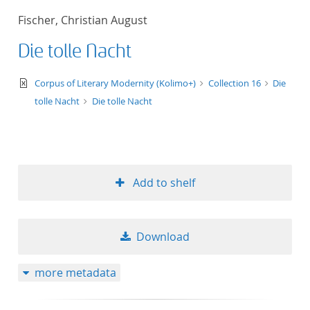
Fischer, Christian August
Die tolle Nacht
text/xml
Corpus of Literary Modernity (Kolimo+)
Collection 16
Die
tolle Nacht
Die tolle Nacht
Add to shelf
Download
more metadata