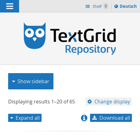
Navigation
Sprache
Shelf
0
Deutsch
ï¿½ndern
nach
h
Show sidebar
Displaying results
1–20
of
65
Change display
Expand all
Download all
relevance