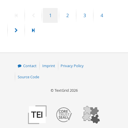
First
Previous
Page
Page
Page
Page
1
2
3
4
page
page
Next
Last
page
page
Contact
Imprint
Privacy Policy
Source Code
© TextGrid 2026