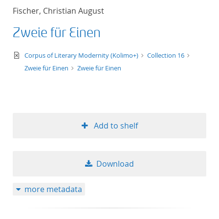
Fischer, Christian August
Zweie für Einen
text/xml
Corpus of Literary Modernity (Kolimo+)
Collection 16
Zweie für Einen
Zweie für Einen
Add to shelf
Download
more metadata