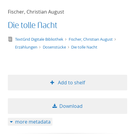
Fischer, Christian August
Die tolle Nacht
text/tg.edition+tg.aggregation+xml
TextGrid Digitale Bibliothek
Fischer, Christian August
Erzählungen
Dosenstücke
Die tolle Nacht
Add to shelf
Download
more metadata