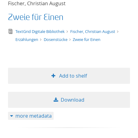
Fischer, Christian August
title ascending
Zweie für Einen
title descending
text/tg.edition+tg.aggregation+xml
TextGrid Digitale Bibliothek
Fischer, Christian August
format ascending
Erzählungen
Dosenstücke
Zweie für Einen
format descendin
publication date 
Add to shelf
publication date 
Download
10
more metadata
20