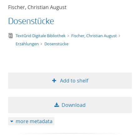
Fischer, Christian August
Dosenstücke
text/tg.edition+tg.aggregation+xml
TextGrid Digitale Bibliothek
Fischer, Christian August
Erzählungen
Dosenstücke
Add to shelf
Download
more metadata