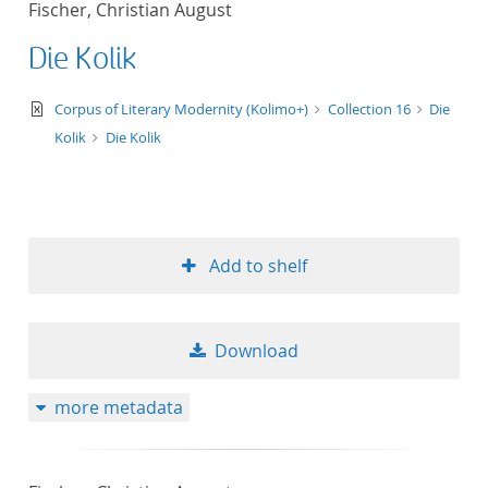
Fischer, Christian August
Die Kolik
text/xml
Corpus of Literary Modernity (Kolimo+)
Collection 16
Die
Kolik
Die Kolik
Add to shelf
Download
more metadata