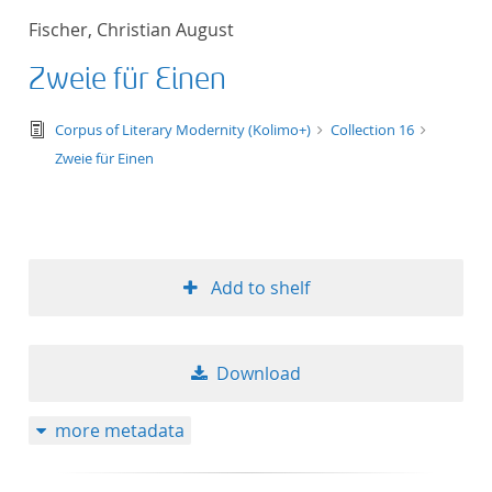
Fischer, Christian August
Zweie für Einen
text/tg.edition+tg.aggregation+xml
Corpus of Literary Modernity (Kolimo+)
Collection 16
Zweie für Einen
Add to shelf
Download
more metadata