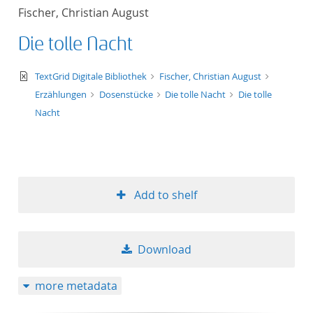
Fischer, Christian August
Die tolle Nacht
text/xml
TextGrid Digitale Bibliothek
Fischer, Christian August
Erzählungen
Dosenstücke
Die tolle Nacht
Die tolle
Nacht
Add to shelf
Download
more metadata