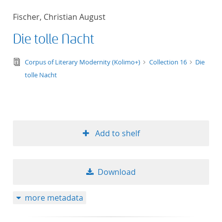
Fischer, Christian August
Die tolle Nacht
text/tg.edition+tg.aggregation+xml
Corpus of Literary Modernity (Kolimo+)
Collection 16
Die
tolle Nacht
Add to shelf
Download
more metadata