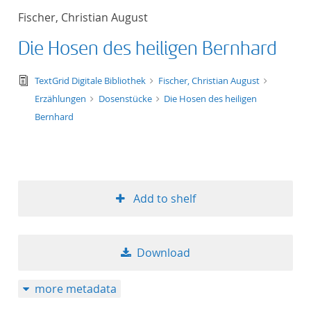
Fischer, Christian August
Die Hosen des heiligen Bernhard
text/tg.edition+tg.aggregation+xml
TextGrid Digitale Bibliothek
Fischer, Christian August
Erzählungen
Dosenstücke
Die Hosen des heiligen
Bernhard
Add to shelf
Download
more metadata