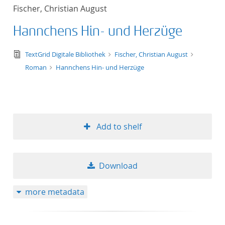
Fischer, Christian August
Hannchens Hin- und Herzüge
text/tg.edition+tg.aggregation+xml
TextGrid Digitale Bibliothek
Fischer, Christian August
Roman
Hannchens Hin- und Herzüge
Add to shelf
Download
more metadata