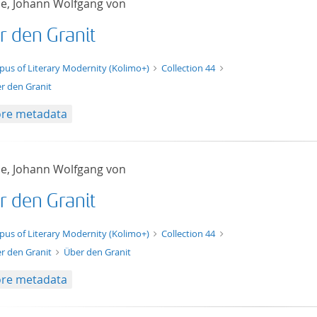
e, Johann Wolfgang von
r den Granit
t/tg.edition+tg.aggregation+xml
pus of Literary Modernity (Kolimo+)
Collection 44
r den Granit
re metadata
e, Johann Wolfgang von
r den Granit
xt/xml
pus of Literary Modernity (Kolimo+)
Collection 44
r den Granit
Über den Granit
re metadata