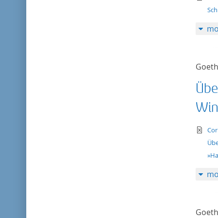
Sch
mo
Goeth
Übe
Win
te
Cor
Übe
»Ha
mo
Goeth