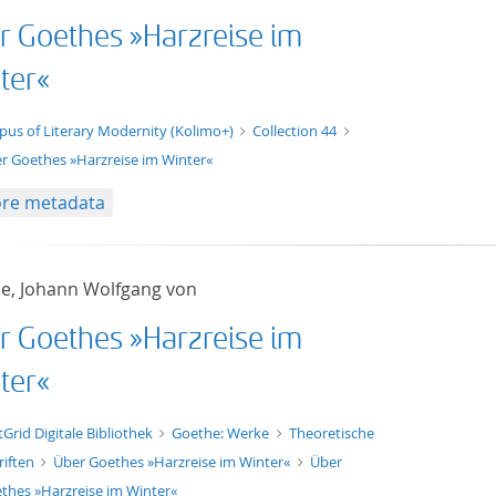
r Goethes »Harzreise im
ter«
t/tg.edition+tg.aggregation+xml
pus of Literary Modernity (Kolimo+)
Collection 44
r Goethes »Harzreise im Winter«
re metadata
e, Johann Wolfgang von
r Goethes »Harzreise im
ter«
xt/xml
tGrid Digitale Bibliothek
Goethe: Werke
Theoretische
riften
Über Goethes »Harzreise im Winter«
Über
thes »Harzreise im Winter«