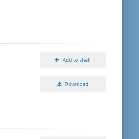
format descending
publication date ascending
publication date descending
Add to shelf
10
Download
20
50