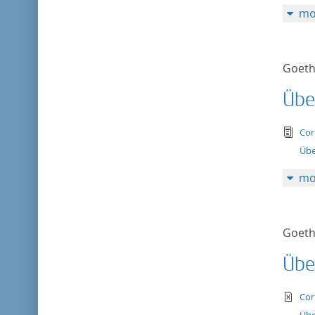
mo
Goeth
Übe
tex
Cor
Übe
mo
Goeth
Übe
te
Cor