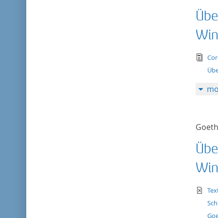
Übe
Win
tex
Cor
Übe
mo
Goeth
Übe
Win
te
Tex
Sch
Goe