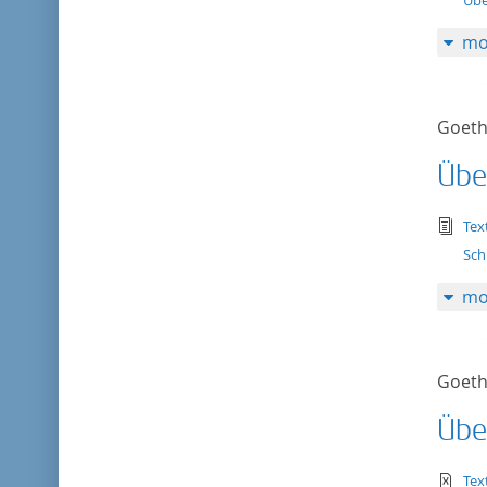
Übe
mo
Goeth
Übe
tex
Tex
Sch
mo
Goeth
Übe
te
Tex