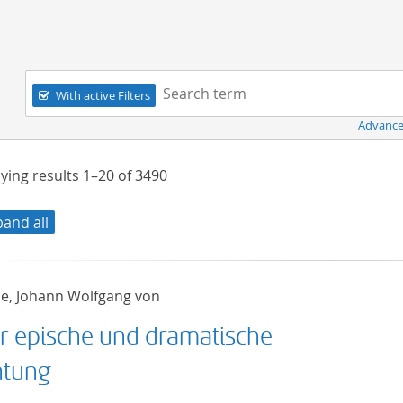
Navigation
Search term:
With active Filters
Advance
ying results
1–20
of
3490
pand all
e, Johann Wolfgang von
r epische und dramatische
htung