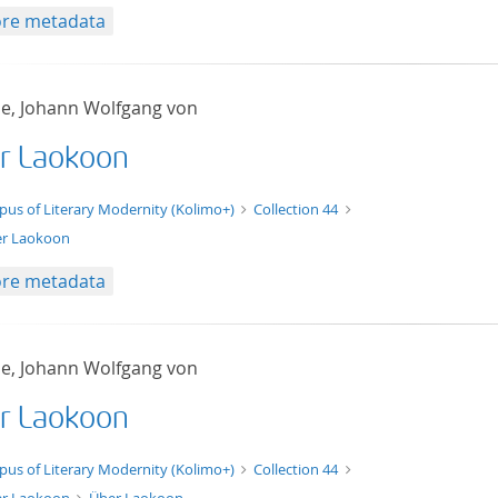
re metadata
e, Johann Wolfgang von
r Laokoon
t/tg.edition+tg.aggregation+xml
pus of Literary Modernity (Kolimo+)
Collection 44
r Laokoon
re metadata
e, Johann Wolfgang von
r Laokoon
xt/xml
pus of Literary Modernity (Kolimo+)
Collection 44