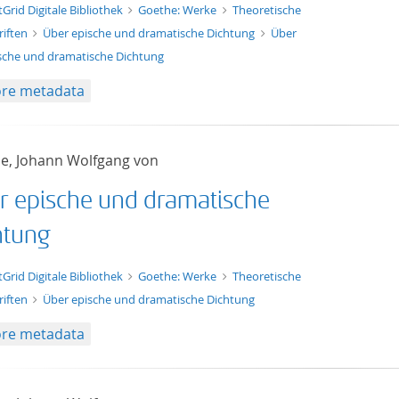
xt/xml
tGrid Digitale Bibliothek
Goethe: Werke
Theoretische
riften
Über epische und dramatische Dichtung
Über
sche und dramatische Dichtung
re metadata
e, Johann Wolfgang von
r epische und dramatische
htung
t/tg.edition+tg.aggregation+xml
tGrid Digitale Bibliothek
Goethe: Werke
Theoretische
riften
Über epische und dramatische Dichtung
re metadata