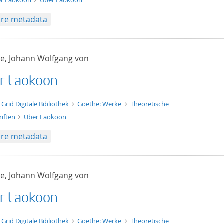
r Laokoon
Über Laokoon
re metadata
e, Johann Wolfgang von
r Laokoon
t/tg.edition+tg.aggregation+xml
tGrid Digitale Bibliothek
Goethe: Werke
Theoretische
riften
Über Laokoon
re metadata
e, Johann Wolfgang von
r Laokoon
xt/xml
tGrid Digitale Bibliothek
Goethe: Werke
Theoretische