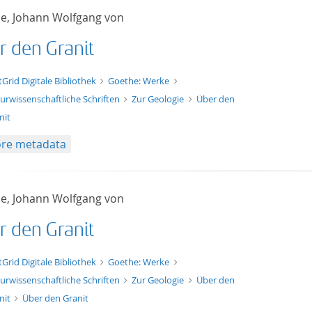
e, Johann Wolfgang von
r den Granit
t/tg.edition+tg.aggregation+xml
tGrid Digitale Bibliothek
Goethe: Werke
urwissenschaftliche Schriften
Zur Geologie
Über den
nit
re metadata
e, Johann Wolfgang von
r den Granit
xt/xml
tGrid Digitale Bibliothek
Goethe: Werke
urwissenschaftliche Schriften
Zur Geologie
Über den
nit
Über den Granit