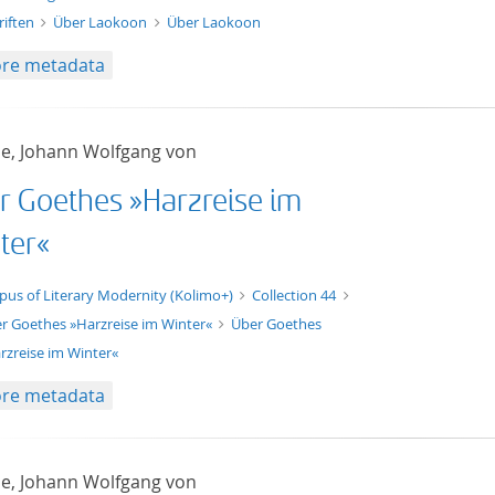
riften
Über Laokoon
Über Laokoon
re metadata
e, Johann Wolfgang von
r Goethes »Harzreise im
ter«
xt/xml
pus of Literary Modernity (Kolimo+)
Collection 44
r Goethes »Harzreise im Winter«
Über Goethes
rzreise im Winter«
re metadata
e, Johann Wolfgang von