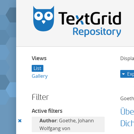
Views
Displa
List
Ex
Gallery
Filter
Goeth
Übe
Active filters
Remove
Author
: Goethe, Johann
Dic
this
Wolfgang von