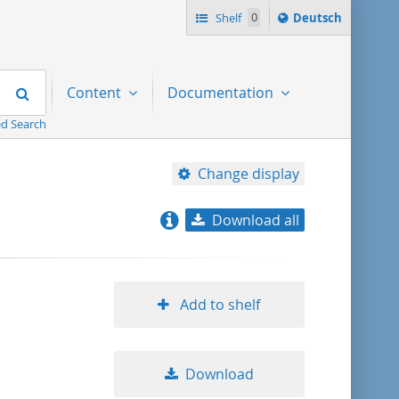
Sprache
Shelf
0
Deutsch
ï¿½ndern
nach
Search
Content
Documentation
d Search
Change display
Download all
relevance
title ascending
Add to shelf
title descending
Download
format ascending