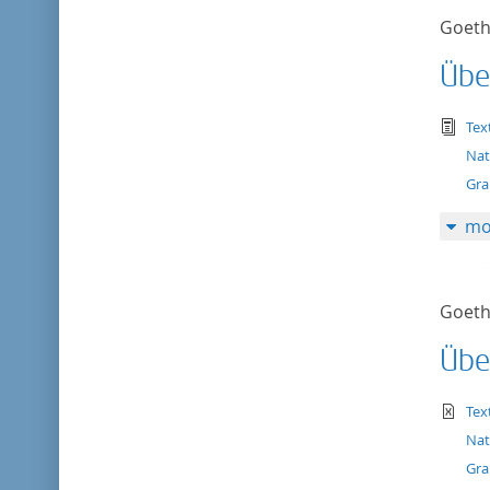
Goeth
Übe
tex
Tex
Nat
Gra
mo
Goeth
Übe
te
Tex
Nat
Gra