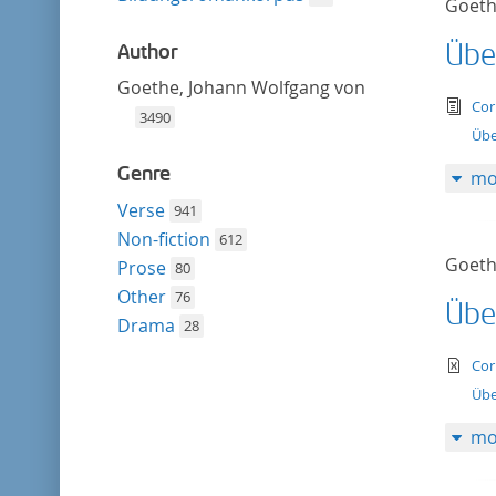
Goeth
Übe
Author
Goethe, Johann Wolfgang von
tex
Cor
3490
Übe
Genre
mo
Verse
941
Non-fiction
612
Goeth
Prose
80
Other
76
Übe
Drama
28
te
Cor
Übe
mo