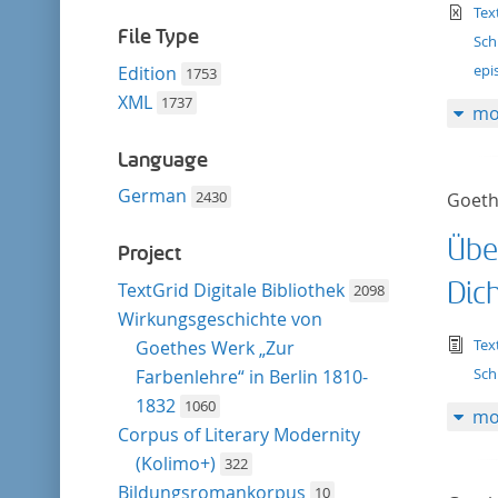
filter
te
Tex
File Type
Sch
epi
Edition
1753
XML
1737
mo
Language
German
2430
Goeth
Übe
Project
Dic
TextGrid Digitale Bibliothek
2098
Wirkungsgeschichte von
tex
Tex
Goethes Werk „Zur
Sch
Farbenlehre“ in Berlin 1810-
1832
1060
mo
Corpus of Literary Modernity
(Kolimo+)
322
Bildungsromankorpus
10