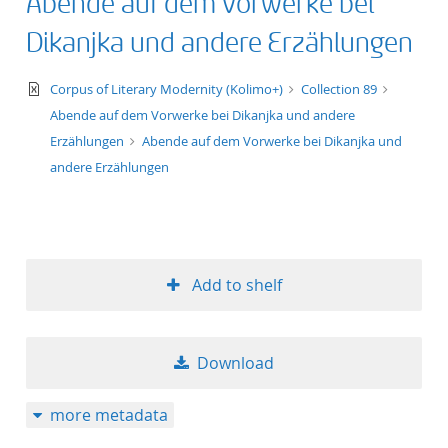
Abende auf dem Vorwerke bei
Dikanjka und andere Erzählungen
text/xml
Corpus of Literary Modernity (Kolimo+)
Collection 89
Abende auf dem Vorwerke bei Dikanjka und andere
Erzählungen
Abende auf dem Vorwerke bei Dikanjka und
andere Erzählungen
Add to shelf
Download
more metadata