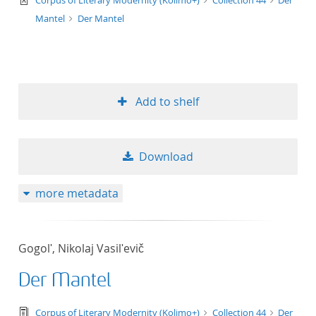
Corpus of Literary Modernity (Kolimo+)
Collection 44
Der
Mantel
Der Mantel
Add to shelf
Download
more metadata
Gogolʹ, Nikolaj Vasilʹevič
Der Mantel
text/tg.edition+tg.aggregation+xml
Corpus of Literary Modernity (Kolimo+)
Collection 44
Der