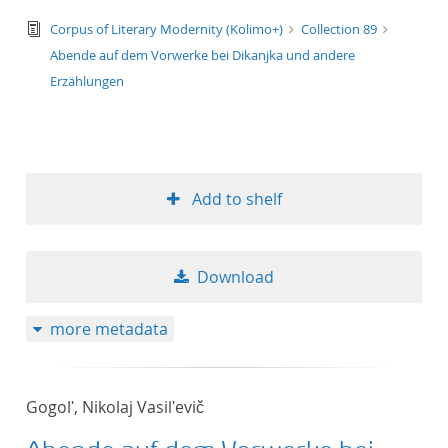
text/tg.edition+tg.aggregation+xml
Corpus of Literary Modernity (Kolimo+)
Collection 89
Abende auf dem Vorwerke bei Dikanjka und andere
Erzählungen
Add to shelf
Download
more metadata
Gogolʹ, Nikolaj Vasilʹevič