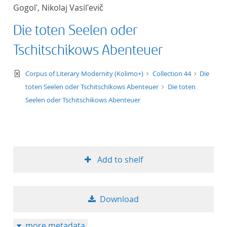
Gogolʹ, Nikolaj Vasilʹevič
Die toten Seelen oder
Tschitschikows Abenteuer
text/xml
Corpus of Literary Modernity (Kolimo+)
Collection 44
Die
toten Seelen oder Tschitschikows Abenteuer
Die toten
Seelen oder Tschitschikows Abenteuer
Add to shelf
Download
more metadata