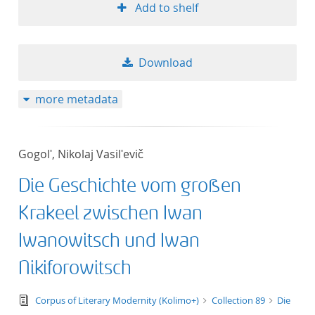
Add to shelf
Download
more metadata
Gogolʹ, Nikolaj Vasilʹevič
Die Geschichte vom großen
Krakeel zwischen Iwan
Iwanowitsch und Iwan
Nikiforowitsch
text/tg.edition+tg.aggregation+xml
Corpus of Literary Modernity (Kolimo+)
Collection 89
Die