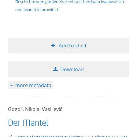
Geschichte vom großen Krakeel zwischen Iwan Iwanowitsch
und Iwan Nikiforowitsch
Add to shelf
Download
more metadata
Gogolʹ, Nikolaj Vasilʹevič
Der Mantel
text/xml