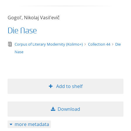
Gogolʹ, Nikolaj Vasilʹevič
Die Nase
text/tg.edition+tg.aggregation+xml
Corpus of Literary Modernity (Kolimo+)
Collection 44
Die
Nase
Add to shelf
Download
more metadata