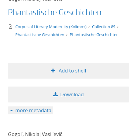
Phantastische Geschichten
text/xml
Corpus of Literary Modernity (Kolimo+)
Collection 89
Phantastische Geschichten
Phantastische Geschichten
Add to shelf
Download
more metadata
Gogolʹ, Nikolaj Vasilʹevič