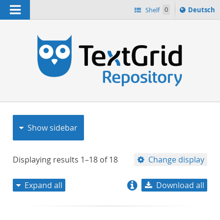
Navigation
Sprache
Shelf
0
Deutsch
ï¿½ndern
nach
h
Show sidebar
Displaying results
1–18
of
18
Change display
Expand all
Download all
relevance