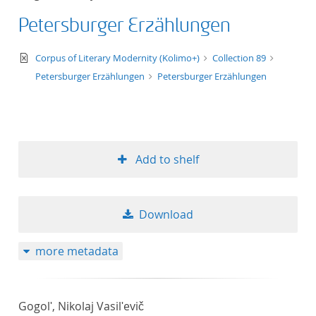
Petersburger Erzählungen
text/xml
Corpus of Literary Modernity (Kolimo+)
Collection 89
Petersburger Erzählungen
Petersburger Erzählungen
Add to shelf
Download
more metadata
Gogolʹ, Nikolaj Vasilʹevič