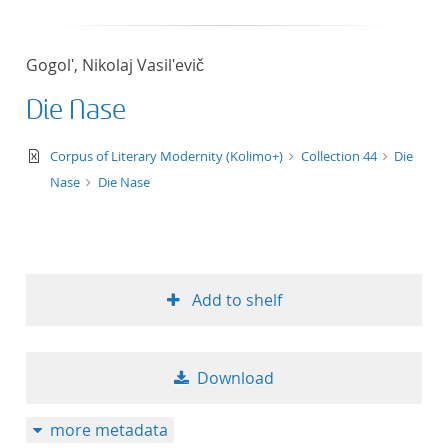
Gogolʹ, Nikolaj Vasilʹevič
Die Nase
text/xml
Corpus of Literary Modernity (Kolimo+)
Collection 44
Die
Nase
Die Nase
Add to shelf
Download
more metadata