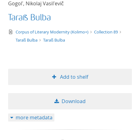
Gogolʹ, Nikolaj Vasilʹevič
title ascending
Taraß Bulba
title descending
text/xml
Corpus of Literary Modernity (Kolimo+)
Collection 89
format ascending
Taraß Bulba
Taraß Bulba
format descendin
publication date 
Add to shelf
publication date 
Download
10
more metadata
20