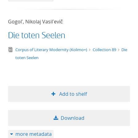
Gogolʹ, Nikolaj Vasilʹevič
Die toten Seelen
text/tg.edition+tg.aggregation+xml
Corpus of Literary Modernity (Kolimo+)
Collection 89
Die
toten Seelen
Add to shelf
Download
more metadata