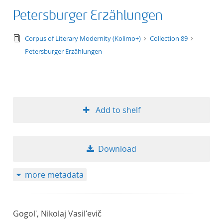
Petersburger Erzählungen
text/tg.edition+tg.aggregation+xml
Corpus of Literary Modernity (Kolimo+)
Collection 89
Petersburger Erzählungen
Add to shelf
Download
more metadata
Gogolʹ, Nikolaj Vasilʹevič