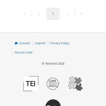
First
Previous
Page
Next
Last
1
page
page
page
page
Contact
Imprint
Privacy Policy
Source Code
© TextGrid 2026