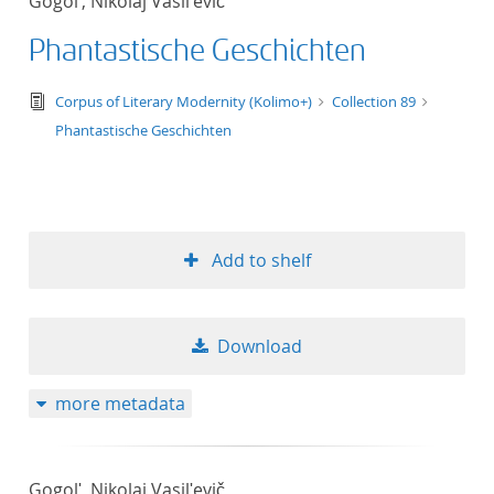
Gogolʹ, Nikolaj Vasilʹevič
Phantastische Geschichten
text/tg.edition+tg.aggregation+xml
Corpus of Literary Modernity (Kolimo+)
Collection 89
Phantastische Geschichten
Add to shelf
Download
more metadata
Gogolʹ, Nikolaj Vasilʹevič