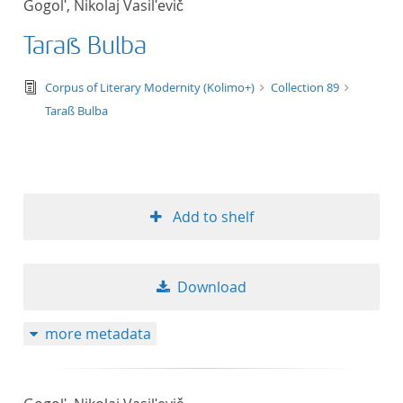
Gogolʹ, Nikolaj Vasilʹevič
50
Taraß Bulba
text/tg.edition+tg.aggregation+xml
Corpus of Literary Modernity (Kolimo+)
Collection 89
Taraß Bulba
Add to shelf
Download
more metadata