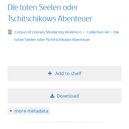
Die toten Seelen oder
Tschitschikows Abenteuer
text/tg.edition+tg.aggregation+xml
Corpus of Literary Modernity (Kolimo+)
Collection 44
Die
toten Seelen oder Tschitschikows Abenteuer
Add to shelf
Download
more metadata