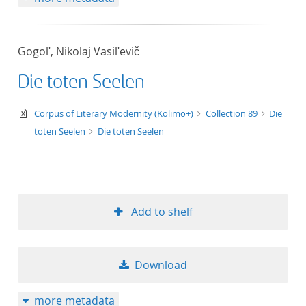
Gogolʹ, Nikolaj Vasilʹevič
Die toten Seelen
text/xml
Corpus of Literary Modernity (Kolimo+)
Collection 89
Die
toten Seelen
Die toten Seelen
Add to shelf
Download
more metadata