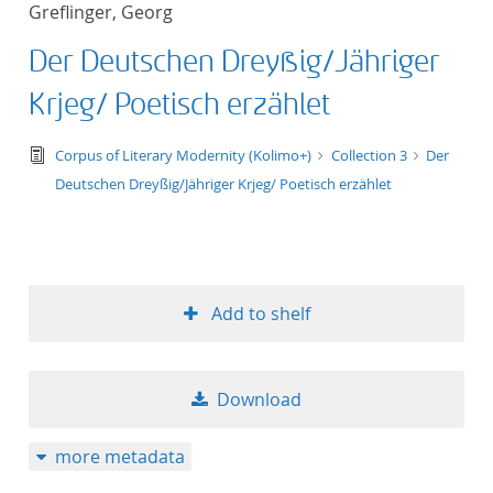
Greflinger, Georg
title ascending
Der Deutschen Dreyßig/Jähriger
title descending
Krjeg/ Poetisch erzählet
format ascending
text/tg.edition+tg.aggregation+xml
Corpus of Literary Modernity (Kolimo+)
Collection 3
Der
Deutschen Dreyßig/Jähriger Krjeg/ Poetisch erzählet
format descendin
publication date 
publication date 
Add to shelf
Download
10
more metadata
20