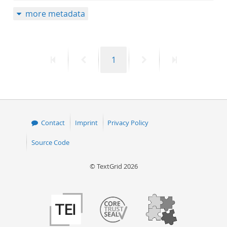
more metadata
First
Previous
Page
Next
Last
1
page
page
page
page
Contact
Imprint
Privacy Policy
Source Code
© TextGrid 2026