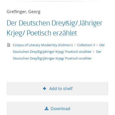
50
Greflinger, Georg
Der Deutschen Dreyßig/Jähriger
Krjeg/ Poetisch erzählet
text/xml
Corpus of Literary Modernity (Kolimo+)
Collection 3
Der
Deutschen Dreyßig/Jähriger Krjeg/ Poetisch erzählet
Der
Deutschen Dreyßig/Jähriger Krjeg/ Poetisch erzählet
Add to shelf
Download