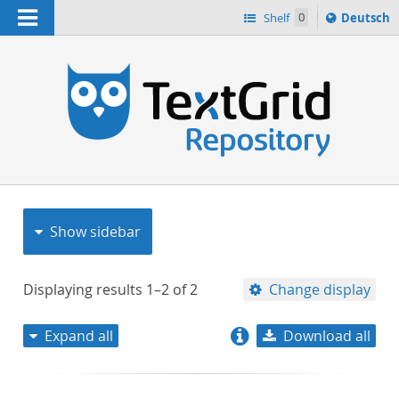
Navigation
Sprache
Shelf
0
Deutsch
ï¿½ndern
nach
h
Show sidebar
Displaying results
1–2
of
2
Change display
Expand all
Download all
relevance