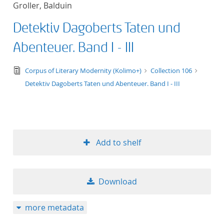
Groller, Balduin
title ascending
Detektiv Dagoberts Taten und
title descending
Abenteuer. Band I - III
format ascending
text/tg.edition+tg.aggregation+xml
Corpus of Literary Modernity (Kolimo+)
Collection 106
Detektiv Dagoberts Taten und Abenteuer. Band I - III
format descendin
publication date 
publication date 
Add to shelf
Download
10
more metadata
20