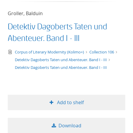
50
Groller, Balduin
Detektiv Dagoberts Taten und
Abenteuer. Band I - III
text/xml
Corpus of Literary Modernity (Kolimo+)
Collection 106
Detektiv Dagoberts Taten und Abenteuer. Band I - III
Detektiv Dagoberts Taten und Abenteuer. Band I - III
Add to shelf
Download