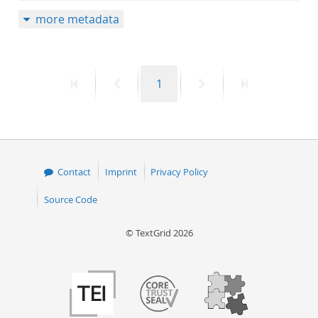
more metadata
First
Previous
Page
Next
Last
1
page
page
page
page
Contact
Imprint
Privacy Policy
Source Code
© TextGrid 2026