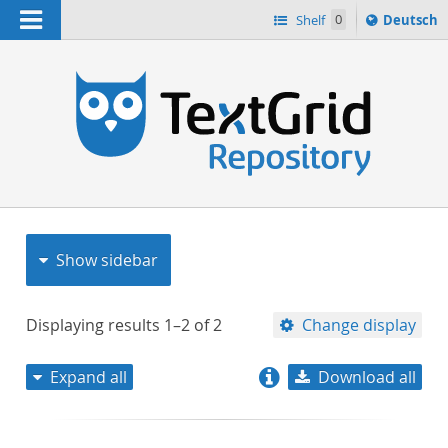
Navigation
Sprache
Shelf
0
Deutsch
ï¿½ndern
nach
h
Show sidebar
Displaying results
1–2
of
2
Change display
Expand all
Download all
relevance