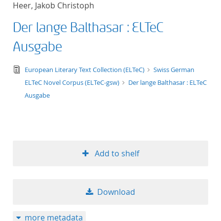
Heer, Jakob Christoph
title ascending
Der lange Balthasar : ELTeC
title descending
Ausgabe
format ascending
text/tg.edition+tg.aggregation+xml
European Literary Text Collection (ELTeC)
Swiss German
ELTeC Novel Corpus (ELTeC-gsw)
Der lange Balthasar : ELTeC
format descendin
Ausgabe
publication date 
publication date 
Add to shelf
10
Download
20
more metadata