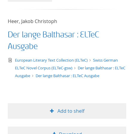
50
Heer, Jakob Christoph
Der lange Balthasar : ELTeC
Ausgabe
text/xml
European Literary Text Collection (ELTeC)
Swiss German
ELTeC Novel Corpus (ELTeC-gsw)
Der lange Balthasar : ELTeC
Ausgabe
Der lange Balthasar : ELTeC Ausgabe
Add to shelf