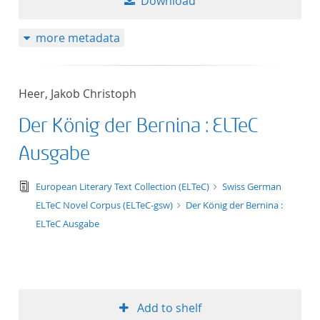
Download
more metadata
Heer, Jakob Christoph
Der König der Bernina : ELTeC
Ausgabe
text/tg.edition+tg.aggregation+xml
European Literary Text Collection (ELTeC)
Swiss German
ELTeC Novel Corpus (ELTeC-gsw)
Der König der Bernina :
ELTeC Ausgabe
Add to shelf