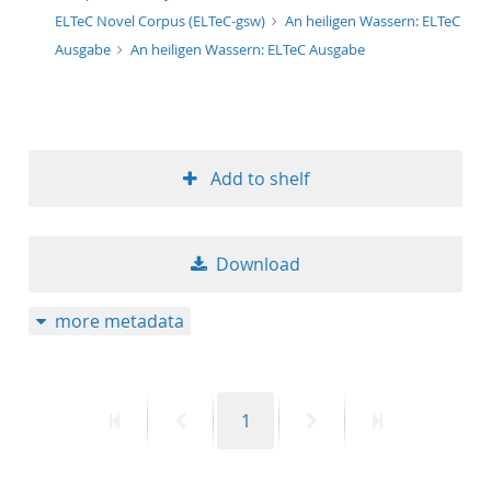
ELTeC Novel Corpus (ELTeC-gsw)
An heiligen Wassern: ELTeC
Ausgabe
An heiligen Wassern: ELTeC Ausgabe
Add to shelf
Download
more metadata
First
Previous
Page
Next
Last
1
page
page
page
page