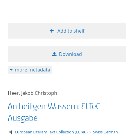
Add to shelf
Download
more metadata
Heer, Jakob Christoph
An heiligen Wassern: ELTeC
Ausgabe
text/xml
European Literary Text Collection (ELTeC)
Swiss German