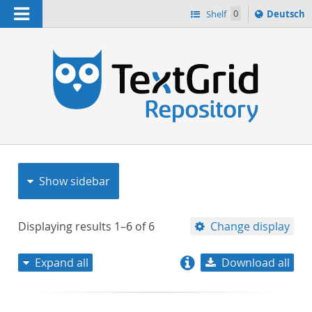
Navigation
Sprache
Shelf
0
Deutsch
ï¿½ndern
nach
h
Show sidebar
Displaying results
1–6
of
6
Change display
Expand all
Download all
relevance