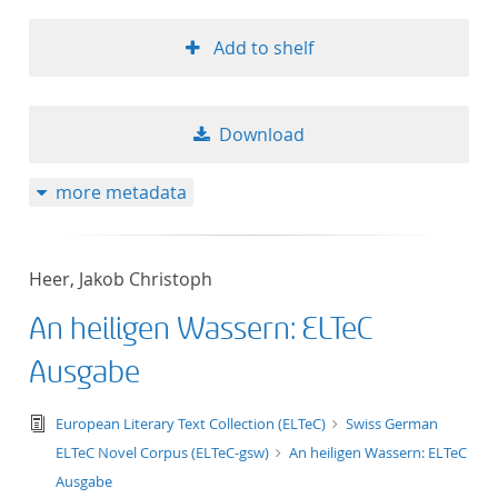
Add to shelf
Download
more metadata
Heer, Jakob Christoph
An heiligen Wassern: ELTeC
Ausgabe
text/tg.edition+tg.aggregation+xml
European Literary Text Collection (ELTeC)
Swiss German
ELTeC Novel Corpus (ELTeC-gsw)
An heiligen Wassern: ELTeC
Ausgabe