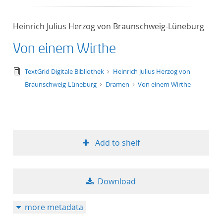
Heinrich Julius Herzog von Braunschweig-Lüneburg
Von einem Wirthe
text/tg.edition+tg.aggregation+xml
TextGrid Digitale Bibliothek
Heinrich Julius Herzog von
Braunschweig-Lüneburg
Dramen
Von einem Wirthe
Add to shelf
Download
more metadata