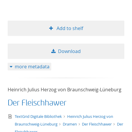
Add to shelf
Download
more metadata
Heinrich Julius Herzog von Braunschweig-Lüneburg
Der Fleischhawer
text/xml
TextGrid Digitale Bibliothek
Heinrich Julius Herzog von
Braunschweig-Lüneburg
Dramen
Der Fleischhawer
Der
Fleischhawer