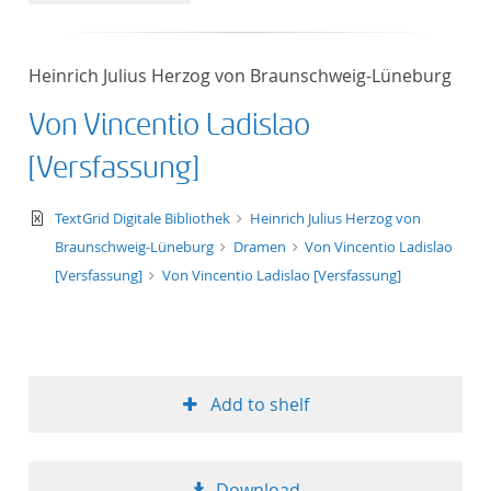
Heinrich Julius Herzog von Braunschweig-Lüneburg
Von Vincentio Ladislao
[Versfassung]
text/xml
TextGrid Digitale Bibliothek
Heinrich Julius Herzog von
Braunschweig-Lüneburg
Dramen
Von Vincentio Ladislao
[Versfassung]
Von Vincentio Ladislao [Versfassung]
Add to shelf
Download