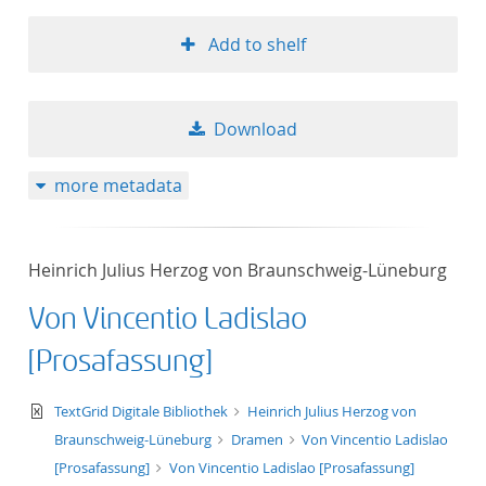
Add to shelf
Download
more metadata
Heinrich Julius Herzog von Braunschweig-Lüneburg
Von Vincentio Ladislao
[Prosafassung]
text/xml
TextGrid Digitale Bibliothek
Heinrich Julius Herzog von
Braunschweig-Lüneburg
Dramen
Von Vincentio Ladislao
[Prosafassung]
Von Vincentio Ladislao [Prosafassung]