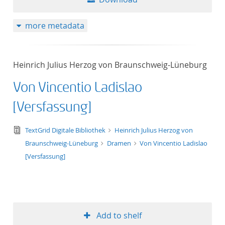
more metadata
Heinrich Julius Herzog von Braunschweig-Lüneburg
Von Vincentio Ladislao
[Versfassung]
text/tg.edition+tg.aggregation+xml
TextGrid Digitale Bibliothek
Heinrich Julius Herzog von
Braunschweig-Lüneburg
Dramen
Von Vincentio Ladislao
[Versfassung]
Add to shelf