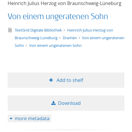
Heinrich Julius Herzog von Braunschweig-Lüneburg
title ascending
Von einem ungeratenen Sohn
title descending
text/xml
TextGrid Digitale Bibliothek
Heinrich Julius Herzog von
format ascending
Braunschweig-Lüneburg
Dramen
Von einem ungeratenen
Sohn
Von einem ungeratenen Sohn
format descendin
publication date 
Add to shelf
publication date 
Download
10
more metadata
20