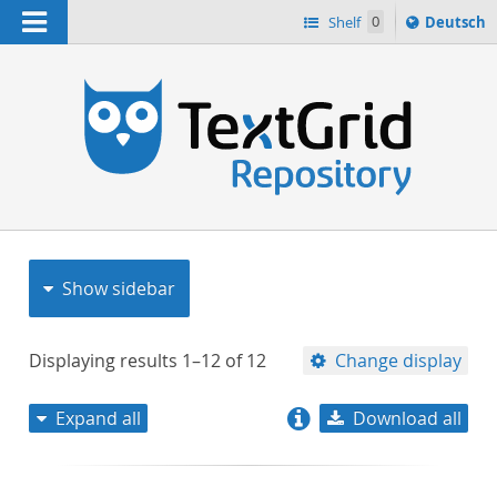
Navigation
Sprache
Shelf
0
Deutsch
ï¿½ndern
nach
h
Show sidebar
Displaying results
1–12
of
12
Change display
Expand all
Download all
relevance