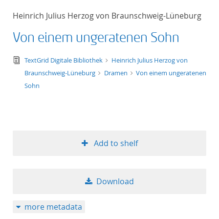
50
Heinrich Julius Herzog von Braunschweig-Lüneburg
Von einem ungeratenen Sohn
text/tg.edition+tg.aggregation+xml
TextGrid Digitale Bibliothek
Heinrich Julius Herzog von
Braunschweig-Lüneburg
Dramen
Von einem ungeratenen
Sohn
Add to shelf
Download
more metadata