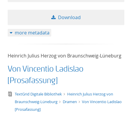
Download
more metadata
Heinrich Julius Herzog von Braunschweig-Lüneburg
Von Vincentio Ladislao
[Prosafassung]
text/tg.edition+tg.aggregation+xml
TextGrid Digitale Bibliothek
Heinrich Julius Herzog von
Braunschweig-Lüneburg
Dramen
Von Vincentio Ladislao
[Prosafassung]