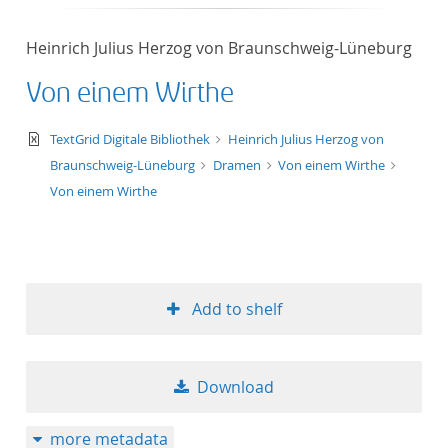
Heinrich Julius Herzog von Braunschweig-Lüneburg
Von einem Wirthe
text/xml
TextGrid Digitale Bibliothek
Heinrich Julius Herzog von
Braunschweig-Lüneburg
Dramen
Von einem Wirthe
Von einem Wirthe
Add to shelf
Download
more metadata