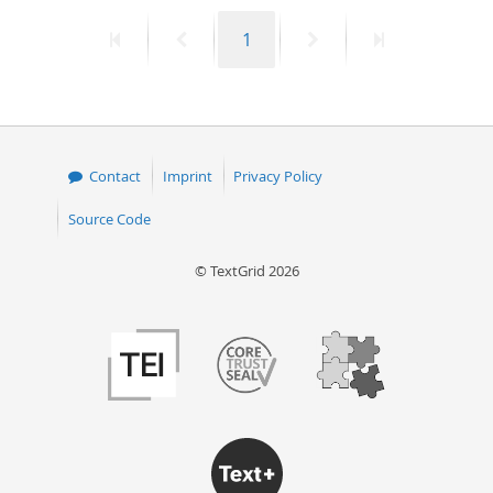
First
Previous
Page
Next
Last
1
page
page
page
page
Contact
Imprint
Privacy Policy
Source Code
© TextGrid 2026