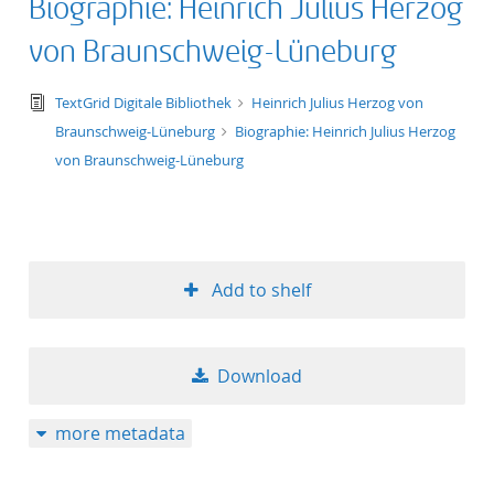
Biographie: Heinrich Julius Herzog
von Braunschweig-Lüneburg
text/tg.edition+tg.aggregation+xml
TextGrid Digitale Bibliothek
Heinrich Julius Herzog von
Braunschweig-Lüneburg
Biographie: Heinrich Julius Herzog
von Braunschweig-Lüneburg
Add to shelf
Download
more metadata