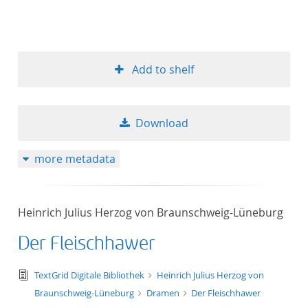
Add to shelf
Download
more metadata
Heinrich Julius Herzog von Braunschweig-Lüneburg
Der Fleischhawer
text/tg.edition+tg.aggregation+xml
TextGrid Digitale Bibliothek
Heinrich Julius Herzog von
Braunschweig-Lüneburg
Dramen
Der Fleischhawer