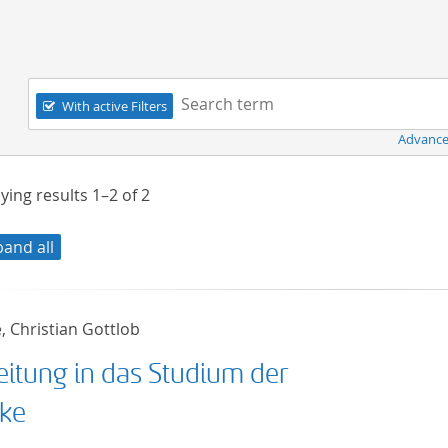
Navigation
Search term:
With active Filters
Advance
ying results
1–2
of
2
pand all
, Christian Gottlob
leitung in das Studium der
ike