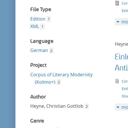
filter
tex
Cor
File Type
Ein
Edition
1
mo
XML
1
Language
Heyne
German
2
Ein
Project
Ant
Corpus of Literary Modernity
te
Cor
(Kolimo+)
2
Ein
Stu
Author
Heyne, Christian Gottlob
2
mo
Genre