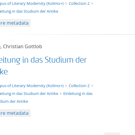
t/tg.edition+tg.aggregation+xml
pus of Literary Modernity (Kolimo+)
Collection 2
leitung in das Studium der Antike
re metadata
, Christian Gottlob
leitung in das Studium der
ike
xt/xml
pus of Literary Modernity (Kolimo+)
Collection 2
leitung in das Studium der Antike
Einleitung in das
dium der Antike
re metadata