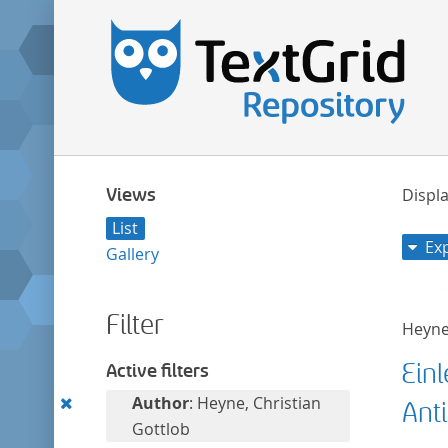
Views
Displa
List
Ex
Gallery
Filter
Heyne
Ein
Active filters
Remove
Author
: Heyne, Christian
Ant
this
Gottlob