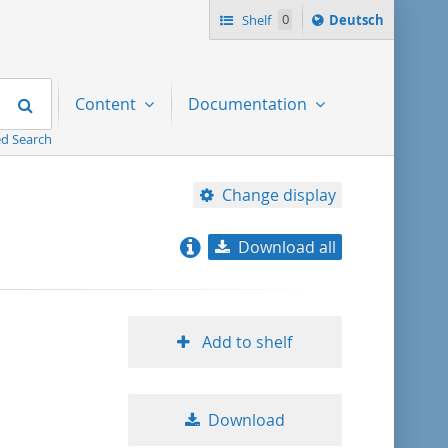
Sprache
Shelf
0
Deutsch
ï¿½ndern
nach
Search
Content
Documentation
d Search
Change display
Download all
relevance
title ascending
Add to shelf
title descending
Download
format ascending