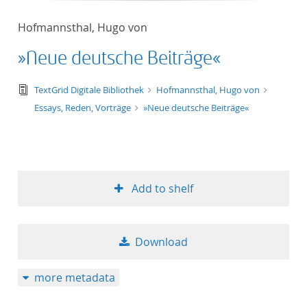
Hofmannsthal, Hugo von
»Neue deutsche Beiträge«
text/tg.edition+tg.aggregation+xml
TextGrid Digitale Bibliothek
Hofmannsthal, Hugo von
Essays, Reden, Vorträge
»Neue deutsche Beiträge«
Add to shelf
Download
more metadata