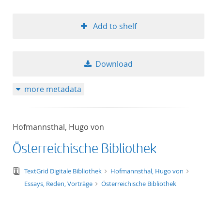
Add to shelf
Download
more metadata
Hofmannsthal, Hugo von
Österreichische Bibliothek
text/tg.edition+tg.aggregation+xml
TextGrid Digitale Bibliothek
Hofmannsthal, Hugo von
Essays, Reden, Vorträge
Österreichische Bibliothek