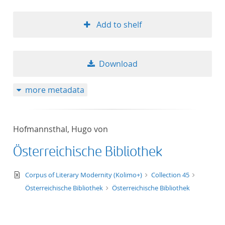
Add to shelf
Download
more metadata
Hofmannsthal, Hugo von
Österreichische Bibliothek
text/xml
Corpus of Literary Modernity (Kolimo+)
Collection 45
Österreichische Bibliothek
Österreichische Bibliothek