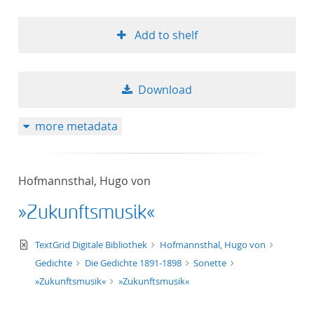
Add to shelf
Download
more metadata
Hofmannsthal, Hugo von
»Zukunftsmusik«
text/xml
TextGrid Digitale Bibliothek
Hofmannsthal, Hugo von
Gedichte
Die Gedichte 1891-1898
Sonette
»Zukunftsmusik«
»Zukunftsmusik«