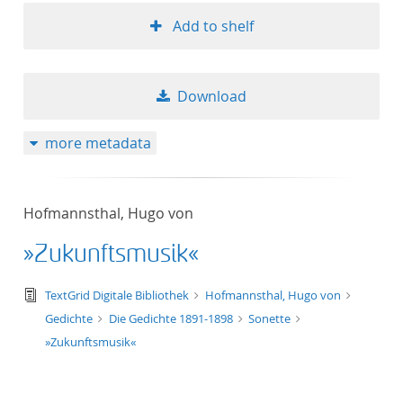
Add to shelf
Download
more metadata
Hofmannsthal, Hugo von
»Zukunftsmusik«
text/tg.edition+tg.aggregation+xml
TextGrid Digitale Bibliothek
Hofmannsthal, Hugo von
Gedichte
Die Gedichte 1891-1898
Sonette
»Zukunftsmusik«