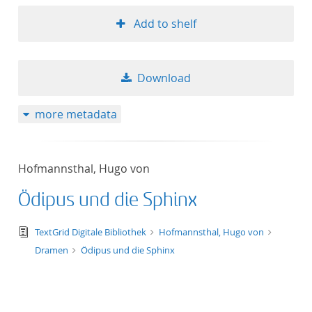
Add to shelf
Download
more metadata
Hofmannsthal, Hugo von
Ödipus und die Sphinx
text/tg.edition+tg.aggregation+xml
TextGrid Digitale Bibliothek
Hofmannsthal, Hugo von
Dramen
Ödipus und die Sphinx