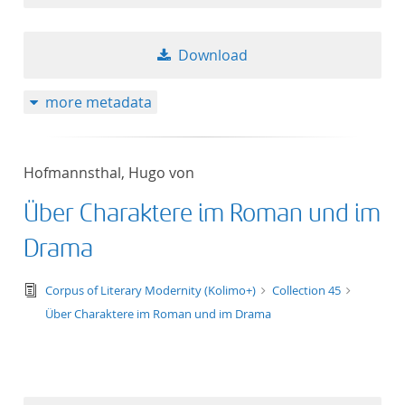
Download
more metadata
Hofmannsthal, Hugo von
Über Charaktere im Roman und im
Drama
text/tg.edition+tg.aggregation+xml
Corpus of Literary Modernity (Kolimo+)
Collection 45
Über Charaktere im Roman und im Drama