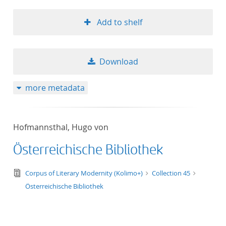
Add to shelf
Download
more metadata
Hofmannsthal, Hugo von
Österreichische Bibliothek
text/tg.edition+tg.aggregation+xml
Corpus of Literary Modernity (Kolimo+)
Collection 45
Österreichische Bibliothek