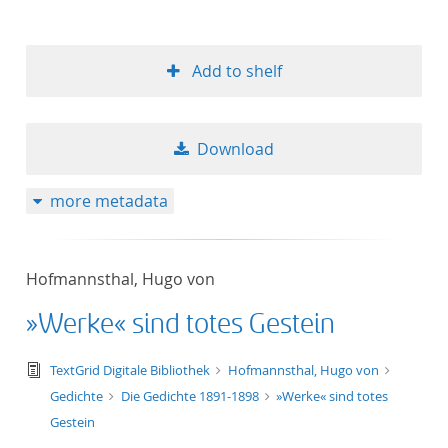
Add to shelf
Download
more metadata
Hofmannsthal, Hugo von
»Werke« sind totes Gestein
text/tg.edition+tg.aggregation+xml
TextGrid Digitale Bibliothek
Hofmannsthal, Hugo von
Gedichte
Die Gedichte 1891-1898
»Werke« sind totes
Gestein