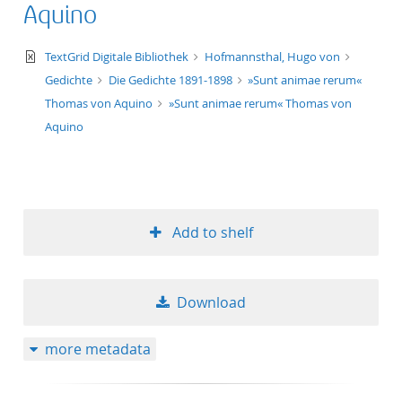
Aquino
text/xml
TextGrid Digitale Bibliothek
Hofmannsthal, Hugo von
Gedichte
Die Gedichte 1891-1898
»Sunt animae rerum«
Thomas von Aquino
»Sunt animae rerum« Thomas von
Aquino
Add to shelf
Download
more metadata