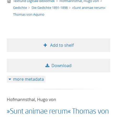
text/tg.edition+tg.aggregation+xml
TextGrid Digitale Bibliothek
Hofmannsthal, Hugo von
Gedichte
Die Gedichte 1891-1898
»Sunt animae rerum«
Thomas von Aquino
Add to shelf
Download
more metadata
Hofmannsthal, Hugo von
»Sunt animae rerum« Thomas von