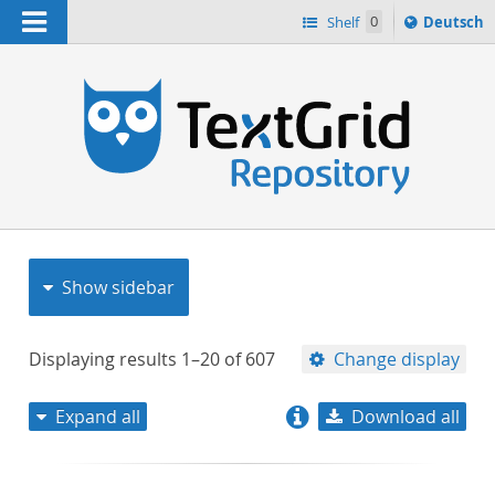
Navigation
Sprache
Shelf
0
Deutsch
ï¿½ndern
nach
h
Show sidebar
Displaying results
1–20
of
607
Change display
Expand all
Download all
relevance