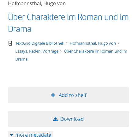
Hofmannsthal, Hugo von
title ascending
Über Charaktere im Roman und im
title descending
Drama
format ascending
text/tg.edition+tg.aggregation+xml
TextGrid Digitale Bibliothek
Hofmannsthal, Hugo von
Essays, Reden, Vorträge
Über Charaktere im Roman und im
format descendin
Drama
publication date 
publication date 
Add to shelf
10
Download
20
more metadata