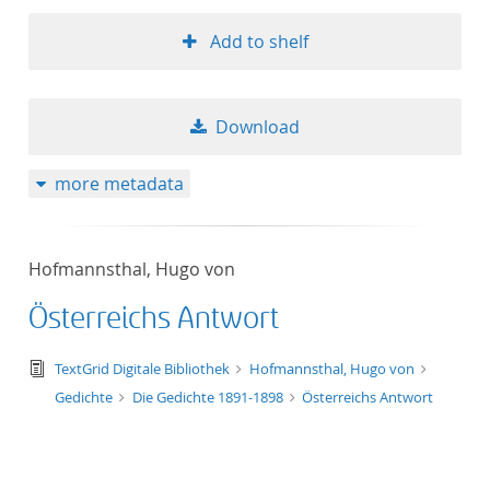
Add to shelf
Download
more metadata
Hofmannsthal, Hugo von
Österreichs Antwort
text/tg.edition+tg.aggregation+xml
TextGrid Digitale Bibliothek
Hofmannsthal, Hugo von
Gedichte
Die Gedichte 1891-1898
Österreichs Antwort