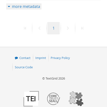
more metadata
First
Previous
Page
Next
Last
1
page
page
page
page
Contact
Imprint
Privacy Policy
Source Code
© TextGrid 2026