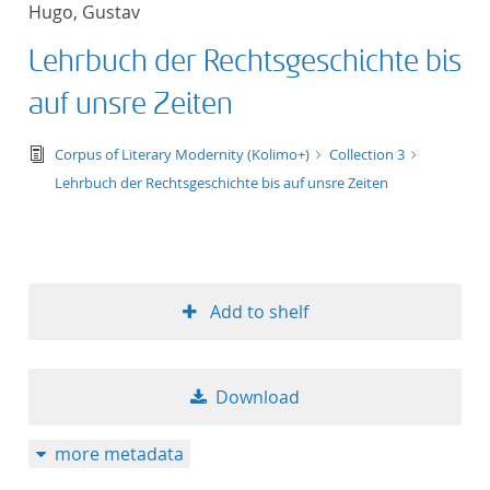
Hugo, Gustav
title ascending
Lehrbuch der Rechtsgeschichte bis
title descending
auf unsre Zeiten
format ascending
text/tg.edition+tg.aggregation+xml
Corpus of Literary Modernity (Kolimo+)
Collection 3
Lehrbuch der Rechtsgeschichte bis auf unsre Zeiten
format descendin
publication date 
publication date 
Add to shelf
Download
10
more metadata
20