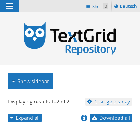
Navigation
Sprache
Shelf
0
Deutsch
ï¿½ndern
nach
h
Show sidebar
Displaying results
1–2
of
2
Change display
Expand all
Download all
relevance