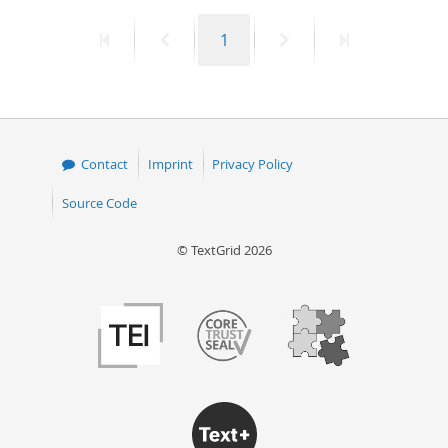
First
Previous
Page
Next
Last
1
page
page
page
page
Contact
Imprint
Privacy Policy
Source Code
© TextGrid 2026