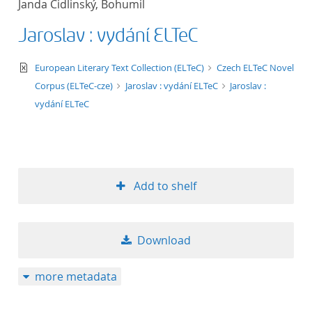
Janda Cidlinský, Bohumil
50
Jaroslav : vydání ELTeC
text/xml
European Literary Text Collection (ELTeC)
Czech ELTeC Novel
Corpus (ELTeC-cze)
Jaroslav : vydání ELTeC
Jaroslav :
vydání ELTeC
Add to shelf
Download
more metadata