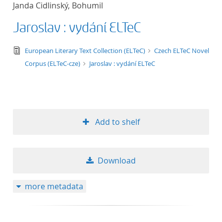
Janda Cidlinský, Bohumil
title ascending
Jaroslav : vydání ELTeC
title descending
text/tg.edition+tg.aggregation+xml
European Literary Text Collection (ELTeC)
Czech ELTeC Novel
format ascending
Corpus (ELTeC-cze)
Jaroslav : vydání ELTeC
format descendin
publication date 
Add to shelf
publication date 
Download
10
more metadata
20