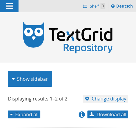
Navigation
Sprache
Shelf
0
Deutsch
ï¿½ndern
nach
h
Show sidebar
Displaying results
1–2
of
2
Change display
Expand all
Download all
relevance