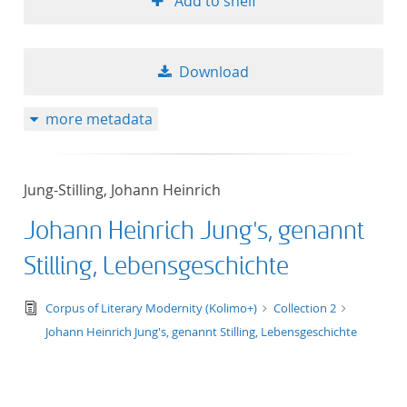
Add to shelf
Download
more metadata
Jung-Stilling, Johann Heinrich
Johann Heinrich Jung's, genannt
Stilling, Lebensgeschichte
text/tg.edition+tg.aggregation+xml
Corpus of Literary Modernity (Kolimo+)
Collection 2
Johann Heinrich Jung's, genannt Stilling, Lebensgeschichte