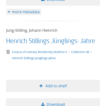
more metadata
Jung-Stilling, Johann Heinrich
Henrich Stillings Jünglings-Jahre
text/tg.edition+tg.aggregation+xml
Corpus of Literary Modernity (Kolimo+)
Collection 46
Henrich Stillings Jünglings-Jahre
Add to shelf
Download