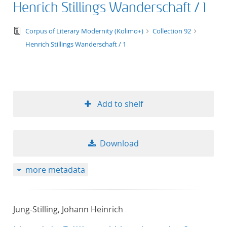
Henrich Stillings Wanderschaft / 1
text/tg.edition+tg.aggregation+xml
Corpus of Literary Modernity (Kolimo+)
Collection 92
Henrich Stillings Wanderschaft / 1
Add to shelf
Download
more metadata
Jung-Stilling, Johann Heinrich