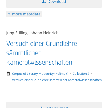
Download
50
more metadata
Jung-Stilling, Johann Heinrich
Versuch einer Grundlehre
sämmtlicher
Kameralwissenschaften
text/tg.edition+tg.aggregation+xml
Corpus of Literary Modernity (Kolimo+)
Collection 2
Versuch einer Grundlehre sämmtlicher Kameralwissenschaften