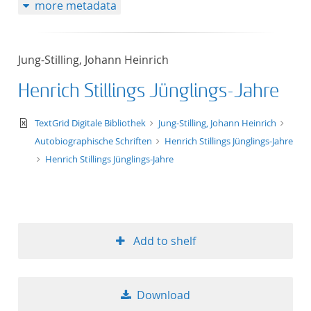
more metadata
Jung-Stilling, Johann Heinrich
Henrich Stillings Jünglings-Jahre
text/xml
TextGrid Digitale Bibliothek
Jung-Stilling, Johann Heinrich
Autobiographische Schriften
Henrich Stillings Jünglings-Jahre
Henrich Stillings Jünglings-Jahre
Add to shelf
Download