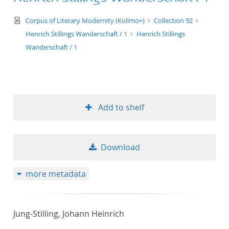
text/xml
Corpus of Literary Modernity (Kolimo+)
Collection 92
Henrich Stillings Wanderschaft / 1
Henrich Stillings
Wanderschaft / 1
Add to shelf
Download
more metadata
Jung-Stilling, Johann Heinrich