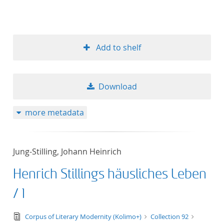
Add to shelf
Download
more metadata
Jung-Stilling, Johann Heinrich
Henrich Stillings häusliches Leben
/ 1
text/tg.edition+tg.aggregation+xml
Corpus of Literary Modernity (Kolimo+)
Collection 92