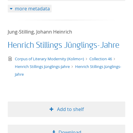
more metadata
Jung-Stilling, Johann Heinrich
Henrich Stillings Jünglings-Jahre
text/xml
Corpus of Literary Modernity (Kolimo+)
Collection 46
Henrich Stillings Jünglings-Jahre
Henrich Stillings Jünglings-
Jahre
Add to shelf
Download