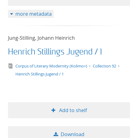
more metadata
Jung-Stilling, Johann Heinrich
Henrich Stillings Jugend / 1
text/tg.edition+tg.aggregation+xml
Corpus of Literary Modernity (Kolimo+)
Collection 92
Henrich Stillings Jugend / 1
Add to shelf
Download