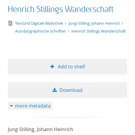
Henrich Stillings Wanderschaft
text/tg.edition+tg.aggregation+xml
TextGrid Digitale Bibliothek
Jung-Stilling, Johann Heinrich
Autobiographische Schriften
Henrich Stillings Wanderschaft
Add to shelf
Download
more metadata
Jung-Stilling, Johann Heinrich