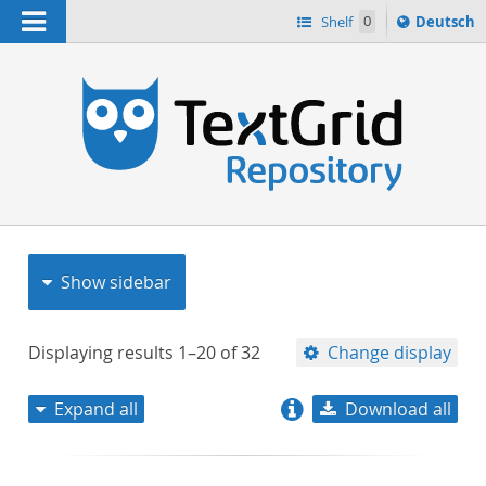
Navigation
Sprache
Shelf
0
Deutsch
ï¿½ndern
nach
h
Show sidebar
Displaying results
1–20
of
32
Change display
Expand all
Download all
relevance