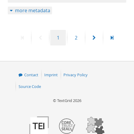
more metadata
First
Previous
Page
Page
Next
Last
1
2
page
page
page
page
Contact
Imprint
Privacy Policy
Source Code
© TextGrid 2026