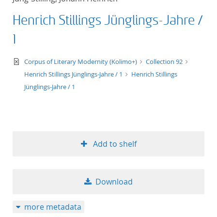
Henrich Stillings Jünglings-Jahre /
1
text/xml
Corpus of Literary Modernity (Kolimo+)
Collection 92
Henrich Stillings Jünglings-Jahre / 1
Henrich Stillings
Jünglings-Jahre / 1
Add to shelf
Download
more metadata