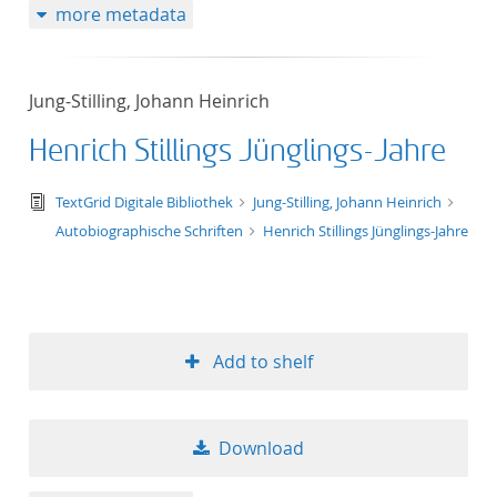
more metadata
Jung-Stilling, Johann Heinrich
Henrich Stillings Jünglings-Jahre
text/tg.edition+tg.aggregation+xml
TextGrid Digitale Bibliothek
Jung-Stilling, Johann Heinrich
Autobiographische Schriften
Henrich Stillings Jünglings-Jahre
Add to shelf
Download