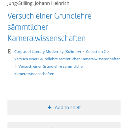
Jung-Stilling, Johann Heinrich
title ascending
Versuch einer Grundlehre
title descending
sämmtlicher
format ascending
Kameralwissenschaften
format descendin
text/xml
Corpus of Literary Modernity (Kolimo+)
Collection 2
Versuch einer Grundlehre sämmtlicher Kameralwissenschaften
publication date 
Versuch einer Grundlehre sämmtlicher
Kameralwissenschaften
publication date 
10
Add to shelf
20