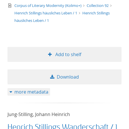
text/xml
Corpus of Literary Modernity (Kolimo+)
Collection 92
Henrich Stillings häusliches Leben / 1
Henrich Stillings
häusliches Leben / 1
Add to shelf
Download
more metadata
Jung-Stilling, Johann Heinrich
Henrich Stillings Wanderschaft / 1