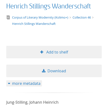
Henrich Stillings Wanderschaft
text/tg.edition+tg.aggregation+xml
Corpus of Literary Modernity (Kolimo+)
Collection 46
Henrich Stillings Wanderschaft
Add to shelf
Download
more metadata
Jung-Stilling, Johann Heinrich