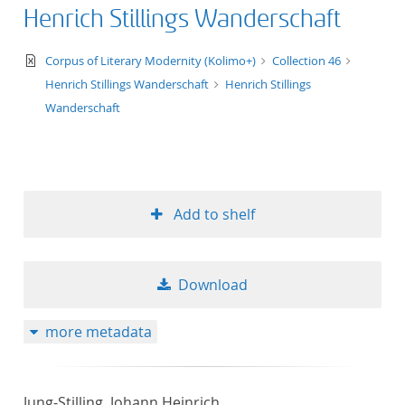
Henrich Stillings Wanderschaft
text/xml
Corpus of Literary Modernity (Kolimo+)
Collection 46
Henrich Stillings Wanderschaft
Henrich Stillings
Wanderschaft
Add to shelf
Download
more metadata
Jung-Stilling, Johann Heinrich