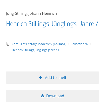
Jung-Stilling, Johann Heinrich
Henrich Stillings Jünglings-Jahre /
1
text/tg.edition+tg.aggregation+xml
Corpus of Literary Modernity (Kolimo+)
Collection 92
Henrich Stillings Jünglings-Jahre / 1
Add to shelf
Download