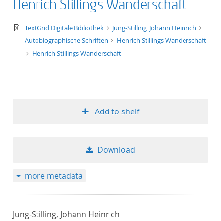
Henrich Stillings Wanderschaft
text/xml
TextGrid Digitale Bibliothek
Jung-Stilling, Johann Heinrich
Autobiographische Schriften
Henrich Stillings Wanderschaft
Henrich Stillings Wanderschaft
Add to shelf
Download
more metadata
Jung-Stilling, Johann Heinrich