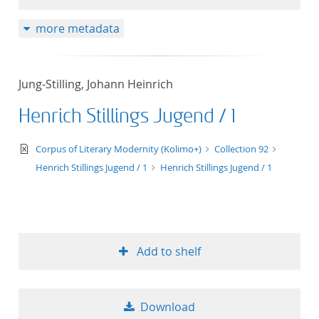
more metadata
Jung-Stilling, Johann Heinrich
Henrich Stillings Jugend / 1
text/xml
Corpus of Literary Modernity (Kolimo+)
Collection 92
Henrich Stillings Jugend / 1
Henrich Stillings Jugend / 1
Add to shelf
Download