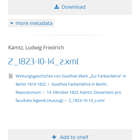
Download
more metadata
Kämtz, Ludwig Friedrich
Z_1823-10-14_z.xml
text/xml
Wirkungsgeschichte von Goethes Werk „Zur Farbenlehre“ in
Berlin 1810-1832
Goethes Farbenlehre in Berlin.
Repositorium
14. Oktober 1823. Kämtz: Dissertatio pro
facultate legendi (Auszug)
Z_1823-10-14_z.xml
Add to shelf