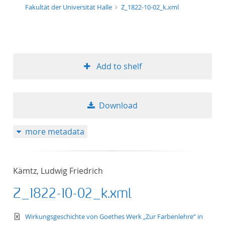
Fakultät der Universität Halle
Z_1822-10-02_k.xml
Add to shelf
Download
more metadata
Kämtz, Ludwig Friedrich
Z_1822-10-02_k.xml
text/xml
Wirkungsgeschichte von Goethes Werk „Zur Farbenlehre“ in