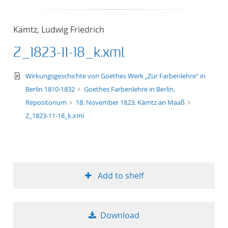
50
Kämtz, Ludwig Friedrich
Z_1823-11-18_k.xml
text/xml
Wirkungsgeschichte von Goethes Werk „Zur Farbenlehre“ in
Berlin 1810-1832
Goethes Farbenlehre in Berlin.
Repositorium
18. November 1823. Kämtz an Maaß
Z_1823-11-18_k.xml
Add to shelf
Download