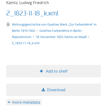
Kämtz, Ludwig Friedrich
title ascending
Z_1823-11-18_k.xml
title descending
text/xml
Wirkungsgeschichte von Goethes Werk „Zur Farbenlehre“ in
format ascending
Berlin 1810-1832
Goethes Farbenlehre in Berlin.
Repositorium
18. November 1823. Kämtz an Maaß
format descendin
Z_1823-11-18_k.xml
publication date 
publication date 
Add to shelf
10
Download
20
more metadata