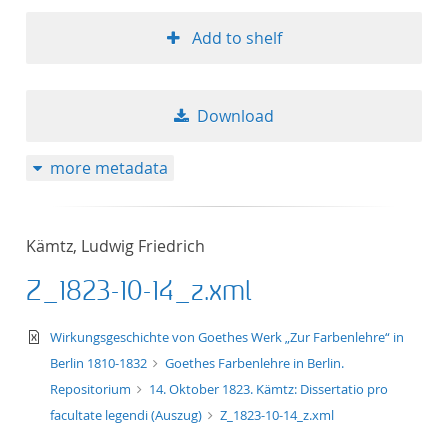
Add to shelf
Download
more metadata
Kämtz, Ludwig Friedrich
Z_1823-10-14_z.xml
text/xml
Wirkungsgeschichte von Goethes Werk „Zur Farbenlehre“ in
Berlin 1810-1832
Goethes Farbenlehre in Berlin.
Repositorium
14. Oktober 1823. Kämtz: Dissertatio pro
facultate legendi (Auszug)
Z_1823-10-14_z.xml