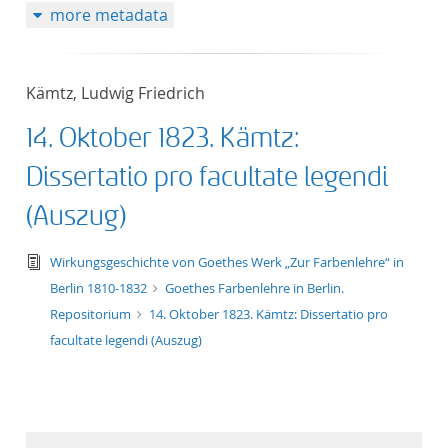
more metadata
Kämtz, Ludwig Friedrich
14. Oktober 1823. Kämtz:
Dissertatio pro facultate legendi
(Auszug)
text/tg.edition+tg.aggregation+xml
Wirkungsgeschichte von Goethes Werk „Zur Farbenlehre“ in
Berlin 1810-1832
Goethes Farbenlehre in Berlin.
Repositorium
14. Oktober 1823. Kämtz: Dissertatio pro
facultate legendi (Auszug)