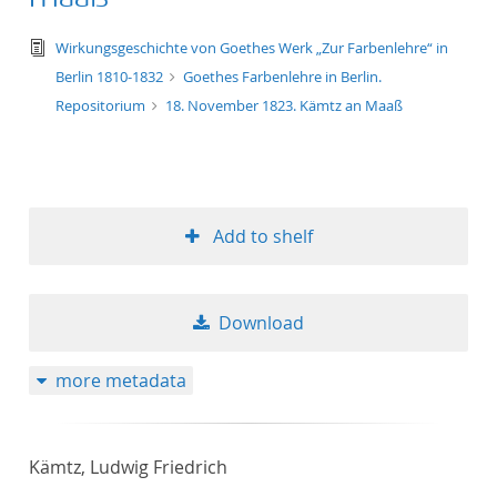
text/tg.edition+tg.aggregation+xml
Wirkungsgeschichte von Goethes Werk „Zur Farbenlehre“ in
Berlin 1810-1832
Goethes Farbenlehre in Berlin.
Repositorium
18. November 1823. Kämtz an Maaß
Add to shelf
Download
more metadata
Kämtz, Ludwig Friedrich