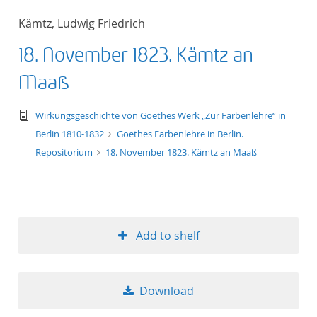
Kämtz, Ludwig Friedrich
18. November 1823. Kämtz an
Maaß
text/tg.edition+tg.aggregation+xml
Wirkungsgeschichte von Goethes Werk „Zur Farbenlehre“ in
Berlin 1810-1832
Goethes Farbenlehre in Berlin.
Repositorium
18. November 1823. Kämtz an Maaß
Add to shelf
Download