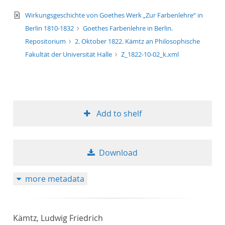
text/xml
Wirkungsgeschichte von Goethes Werk „Zur Farbenlehre“ in
Berlin 1810-1832
Goethes Farbenlehre in Berlin.
Repositorium
2. Oktober 1822. Kämtz an Philosophische
Fakultät der Universität Halle
Z_1822-10-02_k.xml
Add to shelf
Download
more metadata
Kämtz, Ludwig Friedrich