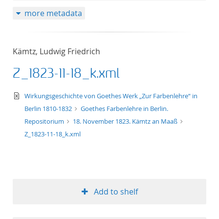
more metadata
Kämtz, Ludwig Friedrich
Z_1823-11-18_k.xml
text/xml
Wirkungsgeschichte von Goethes Werk „Zur Farbenlehre“ in
Berlin 1810-1832
Goethes Farbenlehre in Berlin.
Repositorium
18. November 1823. Kämtz an Maaß
Z_1823-11-18_k.xml
Add to shelf