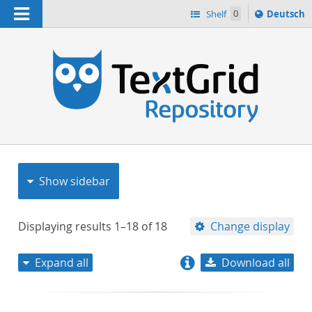
Navigation
Sprache
Shelf
0
Deutsch
ï¿½ndern
nach
h
Show sidebar
Displaying results
1–18
of
18
Change display
Expand all
Download all
relevance