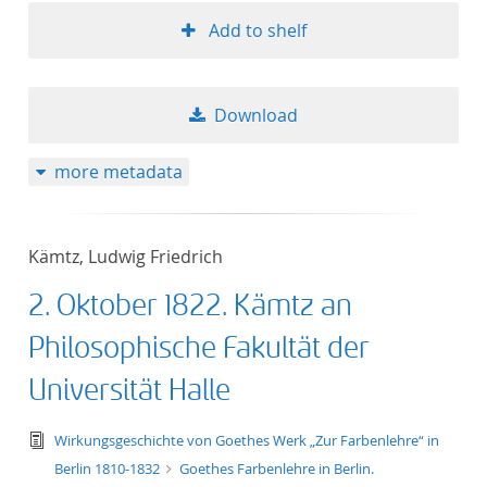
Add to shelf
Download
more metadata
Kämtz, Ludwig Friedrich
2. Oktober 1822. Kämtz an
Philosophische Fakultät der
Universität Halle
text/tg.edition+tg.aggregation+xml
Wirkungsgeschichte von Goethes Werk „Zur Farbenlehre“ in
Berlin 1810-1832
Goethes Farbenlehre in Berlin.