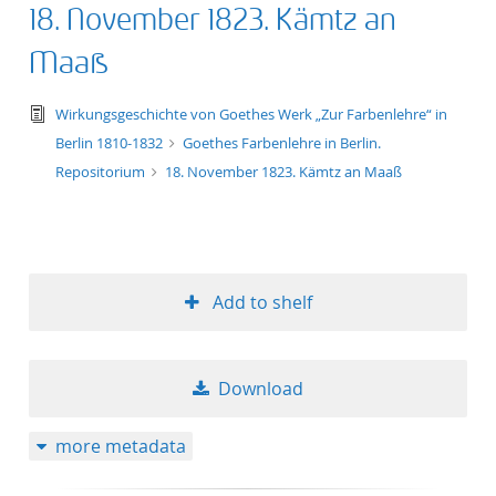
18. November 1823. Kämtz an
Maaß
text/tg.edition+tg.aggregation+xml
Wirkungsgeschichte von Goethes Werk „Zur Farbenlehre“ in
Berlin 1810-1832
Goethes Farbenlehre in Berlin.
Repositorium
18. November 1823. Kämtz an Maaß
Add to shelf
Download
more metadata