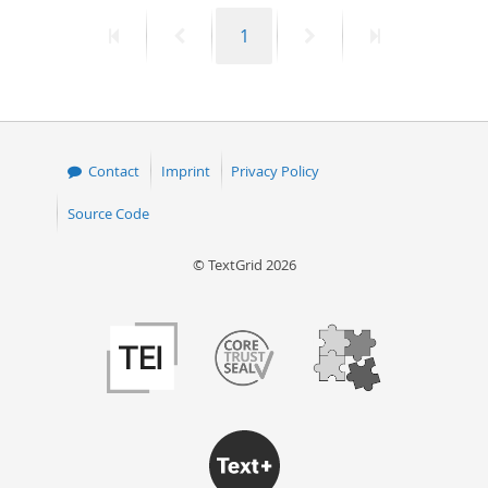
First
Previous
Page
Next
Last
1
page
page
page
page
Contact
Imprint
Privacy Policy
Source Code
© TextGrid 2026