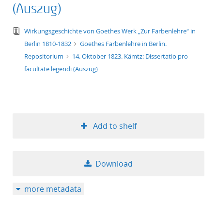
(Auszug)
text/tg.edition+tg.aggregation+xml
Wirkungsgeschichte von Goethes Werk „Zur Farbenlehre“ in
Berlin 1810-1832
Goethes Farbenlehre in Berlin.
Repositorium
14. Oktober 1823. Kämtz: Dissertatio pro
facultate legendi (Auszug)
Add to shelf
Download
more metadata