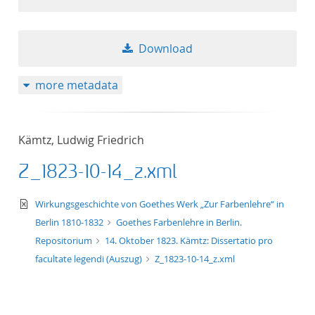
Download
more metadata
Kämtz, Ludwig Friedrich
Z_1823-10-14_z.xml
text/xml
Wirkungsgeschichte von Goethes Werk „Zur Farbenlehre“ in
Berlin 1810-1832
Goethes Farbenlehre in Berlin.
Repositorium
14. Oktober 1823. Kämtz: Dissertatio pro
facultate legendi (Auszug)
Z_1823-10-14_z.xml