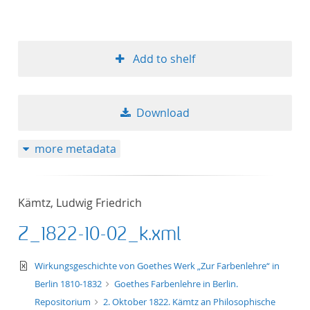
Add to shelf
Download
more metadata
Kämtz, Ludwig Friedrich
Z_1822-10-02_k.xml
text/xml
Wirkungsgeschichte von Goethes Werk „Zur Farbenlehre“ in
Berlin 1810-1832
Goethes Farbenlehre in Berlin.
Repositorium
2. Oktober 1822. Kämtz an Philosophische