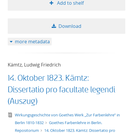
Add to shelf
Download
more metadata
Kämtz, Ludwig Friedrich
14. Oktober 1823. Kämtz:
Dissertatio pro facultate legendi
(Auszug)
text/tg.edition+tg.aggregation+xml
Wirkungsgeschichte von Goethes Werk „Zur Farbenlehre“ in
Berlin 1810-1832
Goethes Farbenlehre in Berlin.
Repositorium
14. Oktober 1823. Kämtz: Dissertatio pro