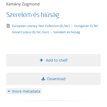
Kemény Zsigmond
Szerelem és hiúság
text/tg.edition+tg.aggregation+xml
European Literary Text Collection (ELTeC)
Hungarian ELTeC
Novel Corpus (ELTeC-hun)
Szerelem és hiúság
Add to shelf
Download
more metadata