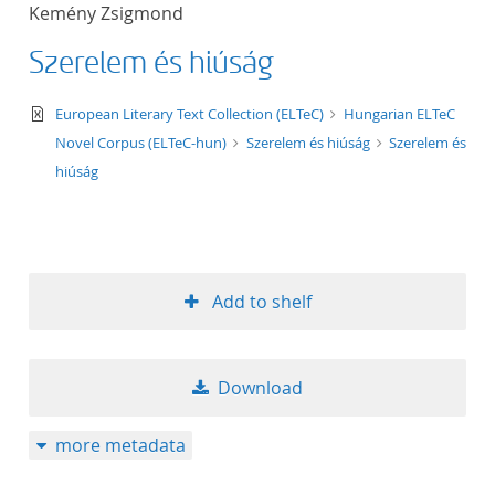
Kemény Zsigmond
Szerelem és hiúság
text/xml
European Literary Text Collection (ELTeC)
Hungarian ELTeC
Novel Corpus (ELTeC-hun)
Szerelem és hiúság
Szerelem és
hiúság
Add to shelf
Download
more metadata