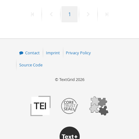
First
Previous
Page
Next
Last
1
page
page
page
page
Contact
Imprint
Privacy Policy
Source Code
© TextGrid 2026