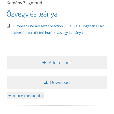
Kemény Zsigmond
title ascending
Özvegy és leánya
title descending
text/tg.edition+tg.aggregation+xml
European Literary Text Collection (ELTeC)
Hungarian ELTeC
format ascending
Novel Corpus (ELTeC-hun)
Özvegy és leánya
format descendin
publication date 
Add to shelf
publication date 
Download
10
more metadata
20