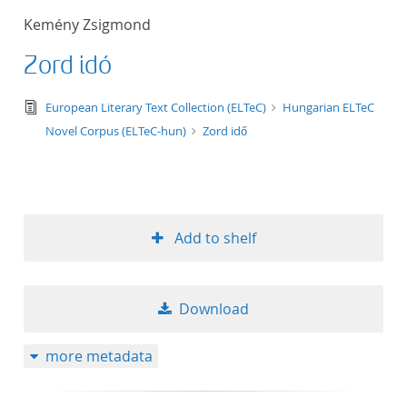
Kemény Zsigmond
Zord idő
text/tg.edition+tg.aggregation+xml
European Literary Text Collection (ELTeC)
Hungarian ELTeC
Novel Corpus (ELTeC-hun)
Zord idő
Add to shelf
Download
more metadata