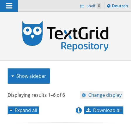
Navigation
Sprache
Shelf
0
Deutsch
ï¿½ndern
nach
h
Show sidebar
Displaying results
1–6
of
6
Change display
Expand all
Download all
relevance