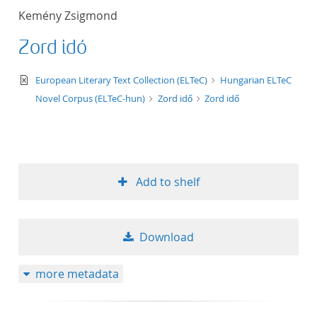
Kemény Zsigmond
Zord idő
text/xml
European Literary Text Collection (ELTeC)
Hungarian ELTeC
Novel Corpus (ELTeC-hun)
Zord idő
Zord idő
Add to shelf
Download
more metadata