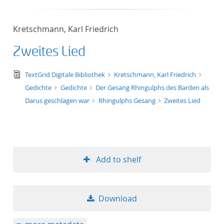
50
Kretschmann, Karl Friedrich
Zweites Lied
text/tg.edition+tg.aggregation+xml
TextGrid Digitale Bibliothek
Kretschmann, Karl Friedrich
Gedichte
Gedichte
Der Gesang Rhingulphs des Barden als
Darus geschlagen war
Rhingulphs Gesang
Zweites Lied
Add to shelf
Download