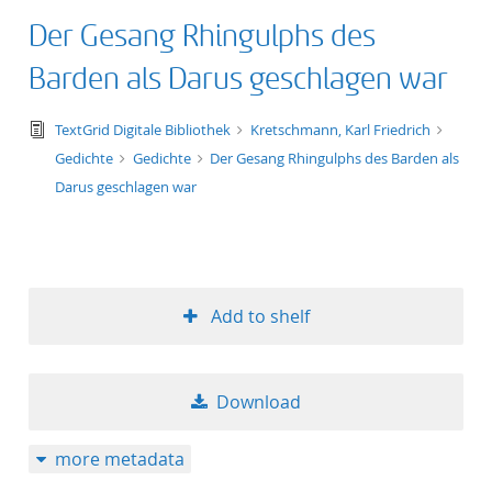
Der Gesang Rhingulphs des
Barden als Darus geschlagen war
text/tg.edition+tg.aggregation+xml
TextGrid Digitale Bibliothek
Kretschmann, Karl Friedrich
Gedichte
Gedichte
Der Gesang Rhingulphs des Barden als
Darus geschlagen war
Add to shelf
Download
more metadata