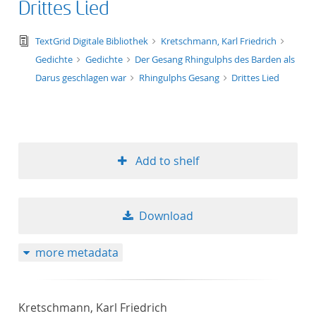
Drittes Lied
text/tg.edition+tg.aggregation+xml
TextGrid Digitale Bibliothek
Kretschmann, Karl Friedrich
Gedichte
Gedichte
Der Gesang Rhingulphs des Barden als
Darus geschlagen war
Rhingulphs Gesang
Drittes Lied
Add to shelf
Download
more metadata
Kretschmann, Karl Friedrich