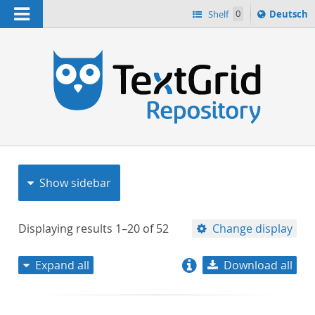
Navigation
Sprache
Shelf
0
Deutsch
ï¿½ndern
nach
h
Show sidebar
Displaying results
1–20
of
52
Change display
Expand all
Download all
relevance