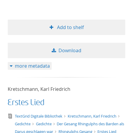
Add to shelf
Download
more metadata
Kretschmann, Karl Friedrich
Erstes Lied
text/tg.edition+tg.aggregation+xml
TextGrid Digitale Bibliothek
Kretschmann, Karl Friedrich
Gedichte
Gedichte
Der Gesang Rhingulphs des Barden als
Darus geschlagen war
Rhingulphs Gesang
Erstes Lied