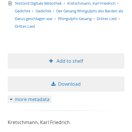
text/xml
TextGrid Digitale Bibliothek
Kretschmann, Karl Friedrich
Gedichte
Gedichte
Der Gesang Rhingulphs des Barden als
Darus geschlagen war
Rhingulphs Gesang
Drittes Lied
Drittes Lied
Add to shelf
Download
more metadata
Kretschmann, Karl Friedrich