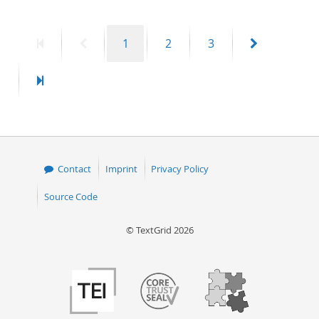
First
Previous
Page
Page
Page
Next
1
2
3
page
page
page
Last
page
Contact
Imprint
Privacy Policy
Source Code
© TextGrid 2026