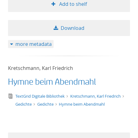
Add to shelf
Download
more metadata
Kretschmann, Karl Friedrich
Hymne beim Abendmahl
text/tg.edition+tg.aggregation+xml
TextGrid Digitale Bibliothek
Kretschmann, Karl Friedrich
Gedichte
Gedichte
Hymne beim Abendmahl