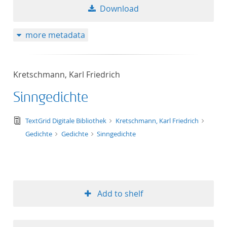
Download
more metadata
Kretschmann, Karl Friedrich
Sinngedichte
text/tg.edition+tg.aggregation+xml
TextGrid Digitale Bibliothek
Kretschmann, Karl Friedrich
Gedichte
Gedichte
Sinngedichte
Add to shelf