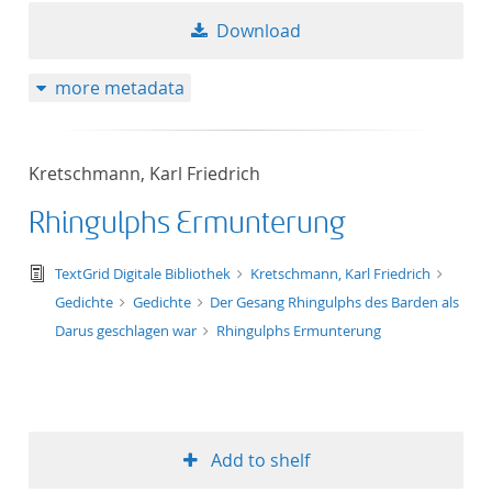
Download
more metadata
Kretschmann, Karl Friedrich
Rhingulphs Ermunterung
text/tg.edition+tg.aggregation+xml
TextGrid Digitale Bibliothek
Kretschmann, Karl Friedrich
Gedichte
Gedichte
Der Gesang Rhingulphs des Barden als
Darus geschlagen war
Rhingulphs Ermunterung
Add to shelf