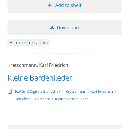
Add to shelf
Download
more metadata
Kretschmann, Karl Friedrich
Kleine Bardenlieder
text/tg.edition+tg.aggregation+xml
TextGrid Digitale Bibliothek
Kretschmann, Karl Friedrich
Gedichte
Gedichte
Kleine Bardenlieder