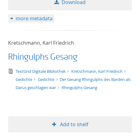
Download
more metadata
Kretschmann, Karl Friedrich
Rhingulphs Gesang
text/tg.edition+tg.aggregation+xml
TextGrid Digitale Bibliothek
Kretschmann, Karl Friedrich
Gedichte
Gedichte
Der Gesang Rhingulphs des Barden als
Darus geschlagen war
Rhingulphs Gesang
Add to shelf