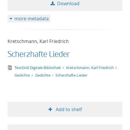
Download
more metadata
Kretschmann, Karl Friedrich
Scherzhafte Lieder
text/tg.edition+tg.aggregation+xml
TextGrid Digitale Bibliothek
Kretschmann, Karl Friedrich
Gedichte
Gedichte
Scherzhafte Lieder
Add to shelf