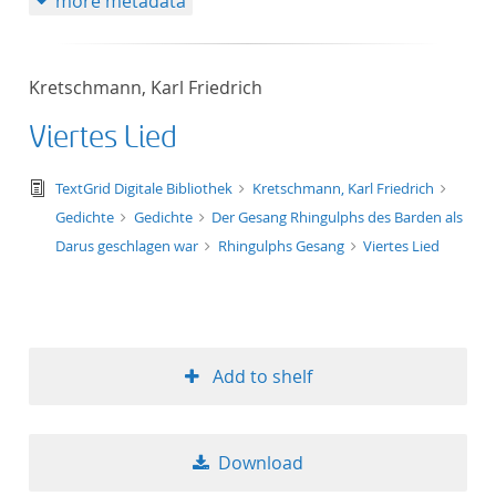
more metadata
Kretschmann, Karl Friedrich
Viertes Lied
text/tg.edition+tg.aggregation+xml
TextGrid Digitale Bibliothek
Kretschmann, Karl Friedrich
Gedichte
Gedichte
Der Gesang Rhingulphs des Barden als
Darus geschlagen war
Rhingulphs Gesang
Viertes Lied
Add to shelf
Download