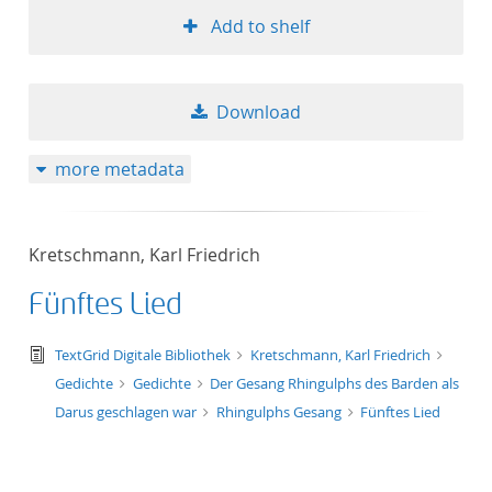
Add to shelf
Download
more metadata
Kretschmann, Karl Friedrich
Fünftes Lied
text/tg.edition+tg.aggregation+xml
TextGrid Digitale Bibliothek
Kretschmann, Karl Friedrich
Gedichte
Gedichte
Der Gesang Rhingulphs des Barden als
Darus geschlagen war
Rhingulphs Gesang
Fünftes Lied