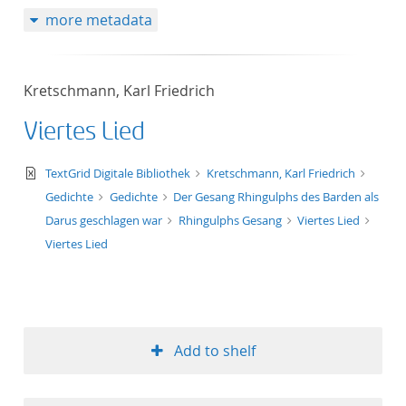
more metadata
Kretschmann, Karl Friedrich
Viertes Lied
text/xml
TextGrid Digitale Bibliothek
Kretschmann, Karl Friedrich
Gedichte
Gedichte
Der Gesang Rhingulphs des Barden als
Darus geschlagen war
Rhingulphs Gesang
Viertes Lied
Viertes Lied
Add to shelf