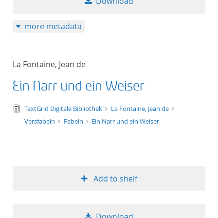
Download
more metadata
La Fontaine, Jean de
Ein Narr und ein Weiser
text/tg.edition+tg.aggregation+xml
TextGrid Digitale Bibliothek
La Fontaine, Jean de
Versfabeln
Fabeln
Ein Narr und ein Weiser
Add to shelf
Download