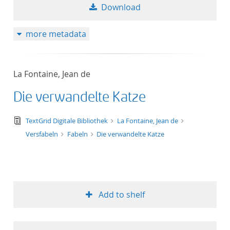
Download
more metadata
La Fontaine, Jean de
Die verwandelte Katze
text/tg.edition+tg.aggregation+xml
TextGrid Digitale Bibliothek
La Fontaine, Jean de
Versfabeln
Fabeln
Die verwandelte Katze
Add to shelf