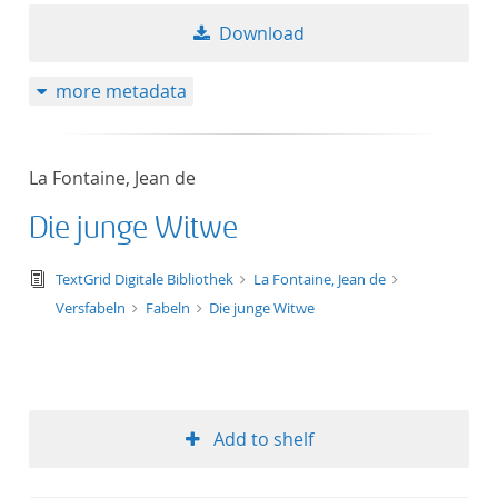
Download
more metadata
La Fontaine, Jean de
Die junge Witwe
text/tg.edition+tg.aggregation+xml
TextGrid Digitale Bibliothek
La Fontaine, Jean de
Versfabeln
Fabeln
Die junge Witwe
Add to shelf