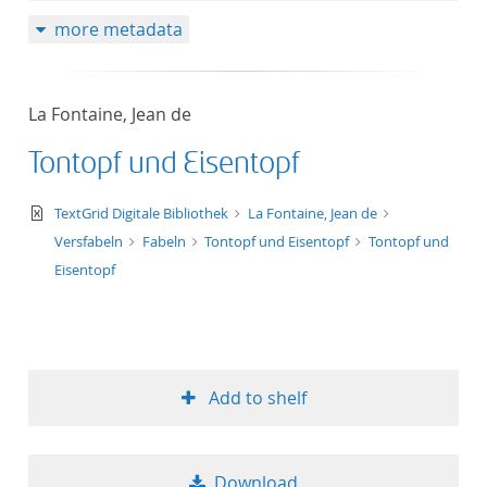
more metadata
La Fontaine, Jean de
Tontopf und Eisentopf
text/xml
TextGrid Digitale Bibliothek
La Fontaine, Jean de
Versfabeln
Fabeln
Tontopf und Eisentopf
Tontopf und
Eisentopf
Add to shelf
Download