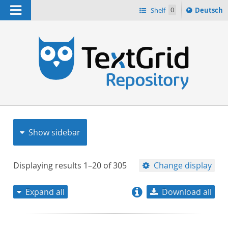
Navigation
Sprache
Shelf
0
Deutsch
ï¿½ndern
nach
h
Show sidebar
Displaying results
1–20
of
305
Change display
Expand all
Download all
relevance