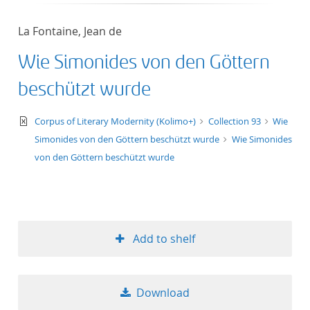
50
La Fontaine, Jean de
Wie Simonides von den Göttern
beschützt wurde
text/xml
Corpus of Literary Modernity (Kolimo+)
Collection 93
Wie
Simonides von den Göttern beschützt wurde
Wie Simonides
von den Göttern beschützt wurde
Add to shelf
Download