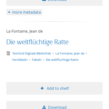
more metadata
La Fontaine, Jean de
Die weltflüchtige Ratte
text/tg.edition+tg.aggregation+xml
TextGrid Digitale Bibliothek
La Fontaine, Jean de
Versfabeln
Fabeln
Die weltflüchtige Ratte
Add to shelf
Download