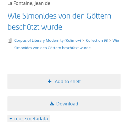
La Fontaine, Jean de
title ascending
Wie Simonides von den Göttern
title descending
beschützt wurde
format ascending
text/tg.edition+tg.aggregation+xml
Corpus of Literary Modernity (Kolimo+)
Collection 93
Wie
Simonides von den Göttern beschützt wurde
format descendin
publication date 
publication date 
Add to shelf
Download
10
more metadata
20