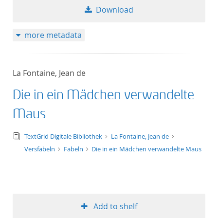
Download
more metadata
La Fontaine, Jean de
Die in ein Mädchen verwandelte
Maus
text/tg.edition+tg.aggregation+xml
TextGrid Digitale Bibliothek
La Fontaine, Jean de
Versfabeln
Fabeln
Die in ein Mädchen verwandelte Maus
Add to shelf