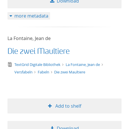
Download
more metadata
La Fontaine, Jean de
Die zwei Maultiere
text/tg.edition+tg.aggregation+xml
TextGrid Digitale Bibliothek
La Fontaine, Jean de
Versfabeln
Fabeln
Die zwei Maultiere
Add to shelf
Download