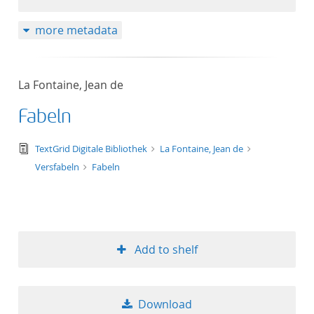
more metadata
La Fontaine, Jean de
Fabeln
text/tg.edition+tg.aggregation+xml
TextGrid Digitale Bibliothek
La Fontaine, Jean de
Versfabeln
Fabeln
Add to shelf
Download