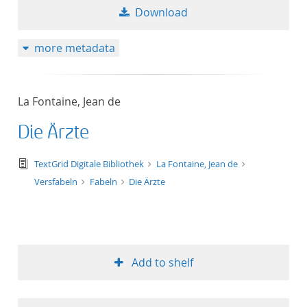
Download
more metadata
La Fontaine, Jean de
Die Ärzte
text/tg.edition+tg.aggregation+xml
TextGrid Digitale Bibliothek
La Fontaine, Jean de
Versfabeln
Fabeln
Die Ärzte
Add to shelf