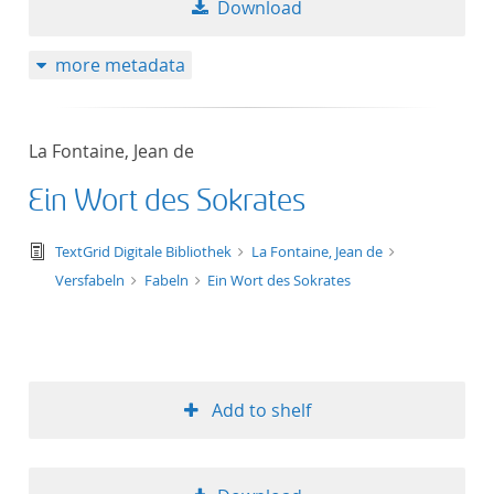
Download
more metadata
La Fontaine, Jean de
Ein Wort des Sokrates
text/tg.edition+tg.aggregation+xml
TextGrid Digitale Bibliothek
La Fontaine, Jean de
Versfabeln
Fabeln
Ein Wort des Sokrates
Add to shelf