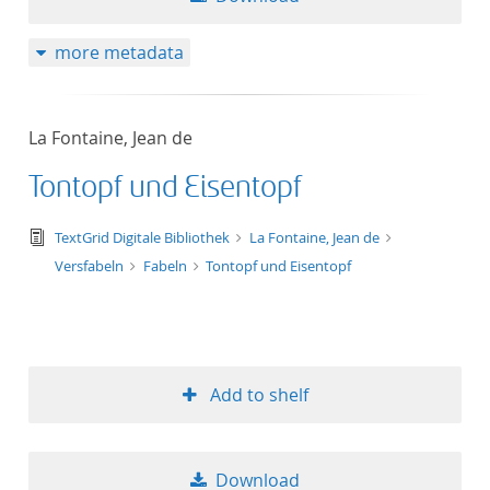
more metadata
La Fontaine, Jean de
Tontopf und Eisentopf
text/tg.edition+tg.aggregation+xml
TextGrid Digitale Bibliothek
La Fontaine, Jean de
Versfabeln
Fabeln
Tontopf und Eisentopf
Add to shelf
Download