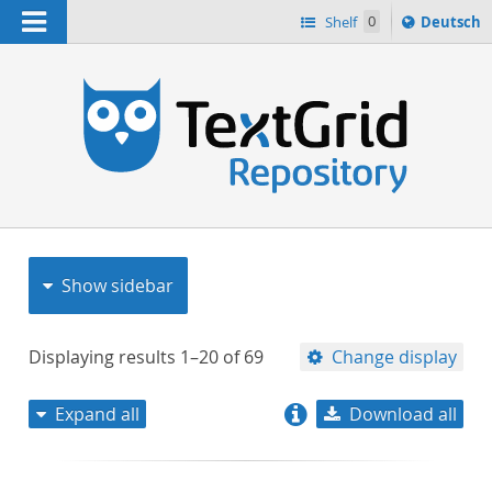
Navigation
Sprache
Shelf
0
Deutsch
ï¿½ndern
nach
h
Show sidebar
Displaying results
1–20
of
69
Change display
Expand all
Download all
relevance