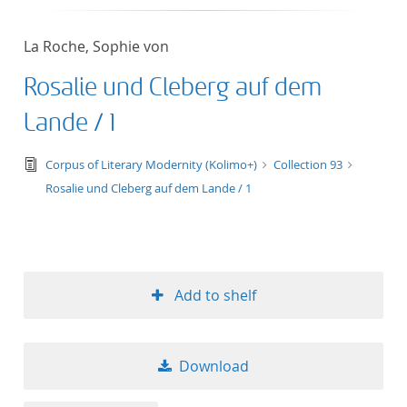
La Roche, Sophie von
Rosalie und Cleberg auf dem
Lande / 1
text/tg.edition+tg.aggregation+xml
Corpus of Literary Modernity (Kolimo+)
Collection 93
Rosalie und Cleberg auf dem Lande / 1
Add to shelf
Download