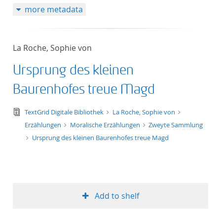
more metadata
50
La Roche, Sophie von
Ursprung des kleinen
Baurenhofes treue Magd
text/tg.edition+tg.aggregation+xml
TextGrid Digitale Bibliothek
La Roche, Sophie von
Erzählungen
Moralische Erzählungen
Zweyte Sammlung
Ursprung des kleinen Baurenhofes treue Magd
Add to shelf