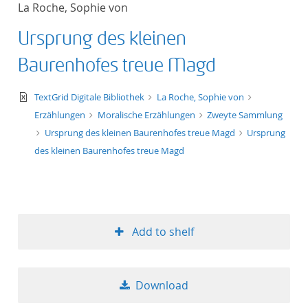
La Roche, Sophie von
title ascending
Ursprung des kleinen
title descending
Baurenhofes treue Magd
format ascending
text/xml
TextGrid Digitale Bibliothek
La Roche, Sophie von
Erzählungen
Moralische Erzählungen
Zweyte Sammlung
format descendin
Ursprung des kleinen Baurenhofes treue Magd
Ursprung
des kleinen Baurenhofes treue Magd
publication date 
publication date 
Add to shelf
10
Download
20