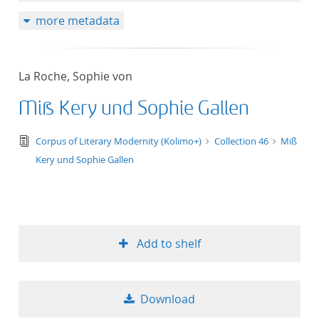
more metadata
La Roche, Sophie von
Miß Kery und Sophie Gallen
text/tg.edition+tg.aggregation+xml
Corpus of Literary Modernity (Kolimo+)
Collection 46
Miß
Kery und Sophie Gallen
Add to shelf
Download