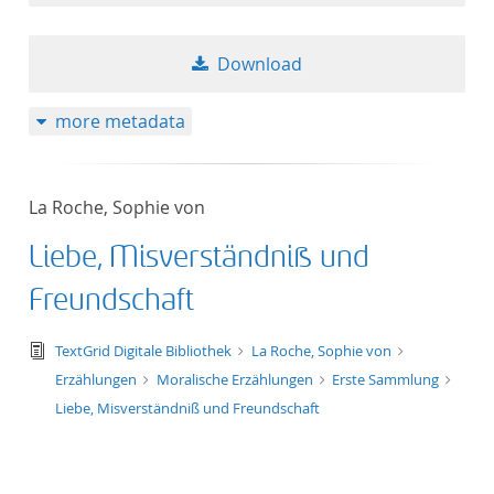
Download
more metadata
La Roche, Sophie von
Liebe, Misverständniß und
Freundschaft
text/tg.edition+tg.aggregation+xml
TextGrid Digitale Bibliothek
La Roche, Sophie von
Erzählungen
Moralische Erzählungen
Erste Sammlung
Liebe, Misverständniß und Freundschaft