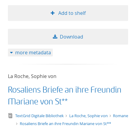
Add to shelf
Download
more metadata
La Roche, Sophie von
Rosaliens Briefe an ihre Freundin
Mariane von St**
text/tg.edition+tg.aggregation+xml
TextGrid Digitale Bibliothek
La Roche, Sophie von
Romane
Rosaliens Briefe an ihre Freundin Mariane von St**