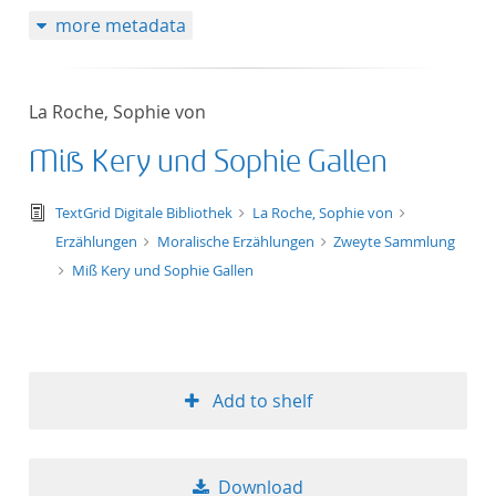
more metadata
La Roche, Sophie von
Miß Kery und Sophie Gallen
text/tg.edition+tg.aggregation+xml
TextGrid Digitale Bibliothek
La Roche, Sophie von
Erzählungen
Moralische Erzählungen
Zweyte Sammlung
Miß Kery und Sophie Gallen
Add to shelf
Download