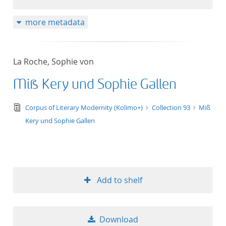
more metadata
La Roche, Sophie von
Miß Kery und Sophie Gallen
text/tg.edition+tg.aggregation+xml
Corpus of Literary Modernity (Kolimo+)
Collection 93
Miß
Kery und Sophie Gallen
Add to shelf
Download