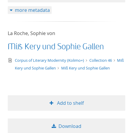
more metadata
La Roche, Sophie von
Miß Kery und Sophie Gallen
text/xml
Corpus of Literary Modernity (Kolimo+)
Collection 46
Miß
Kery und Sophie Gallen
Miß Kery und Sophie Gallen
Add to shelf
Download