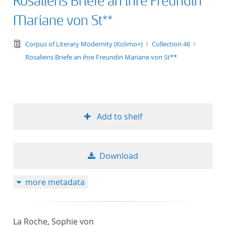
Rosaliens Briefe an ihre Freundin
Mariane von St**
text/tg.edition+tg.aggregation+xml
Corpus of Literary Modernity (Kolimo+)
Collection 46
Rosaliens Briefe an ihre Freundin Mariane von St**
Add to shelf
Download
more metadata
La Roche, Sophie von