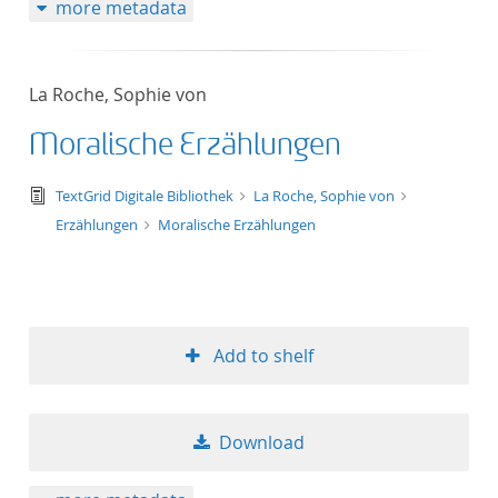
more metadata
La Roche, Sophie von
Moralische Erzählungen
text/tg.edition+tg.aggregation+xml
TextGrid Digitale Bibliothek
La Roche, Sophie von
Erzählungen
Moralische Erzählungen
Add to shelf
Download