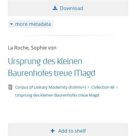
Download
more metadata
La Roche, Sophie von
Ursprung des kleinen
Baurenhofes treue Magd
text/tg.edition+tg.aggregation+xml
Corpus of Literary Modernity (Kolimo+)
Collection 46
Ursprung des kleinen Baurenhofes treue Magd
Add to shelf