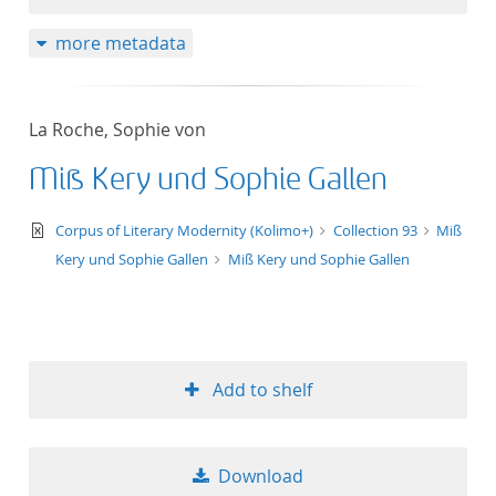
more metadata
La Roche, Sophie von
Miß Kery und Sophie Gallen
text/xml
Corpus of Literary Modernity (Kolimo+)
Collection 93
Miß
Kery und Sophie Gallen
Miß Kery und Sophie Gallen
Add to shelf
Download