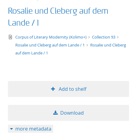
Rosalie und Cleberg auf dem
Lande / 1
text/xml
Corpus of Literary Modernity (Kolimo+)
Collection 93
Rosalie und Cleberg auf dem Lande / 1
Rosalie und Cleberg
auf dem Lande / 1
Add to shelf
Download
more metadata