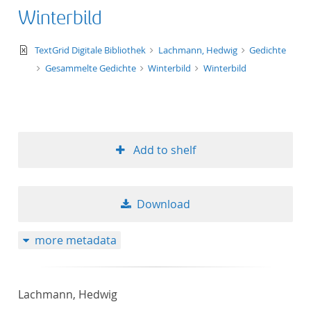
Winterbild
text/xml
TextGrid Digitale Bibliothek
Lachmann, Hedwig
Gedichte
Gesammelte Gedichte
Winterbild
Winterbild
Add to shelf
Download
more metadata
Lachmann, Hedwig