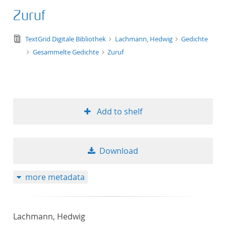
Zuruf
text/tg.edition+tg.aggregation+xml
TextGrid Digitale Bibliothek
Lachmann, Hedwig
Gedichte
Gesammelte Gedichte
Zuruf
Add to shelf
Download
more metadata
Lachmann, Hedwig