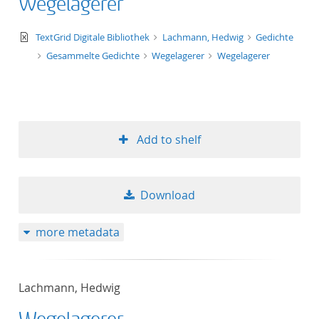
Wegelagerer
text/xml
TextGrid Digitale Bibliothek
Lachmann, Hedwig
Gedichte
Gesammelte Gedichte
Wegelagerer
Wegelagerer
Add to shelf
Download
more metadata
Lachmann, Hedwig