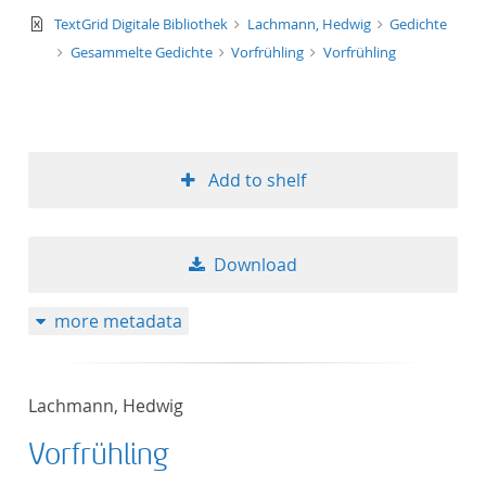
text/xml
TextGrid Digitale Bibliothek
Lachmann, Hedwig
Gedichte
Gesammelte Gedichte
Vorfrühling
Vorfrühling
Add to shelf
Download
more metadata
Lachmann, Hedwig
Vorfrühling