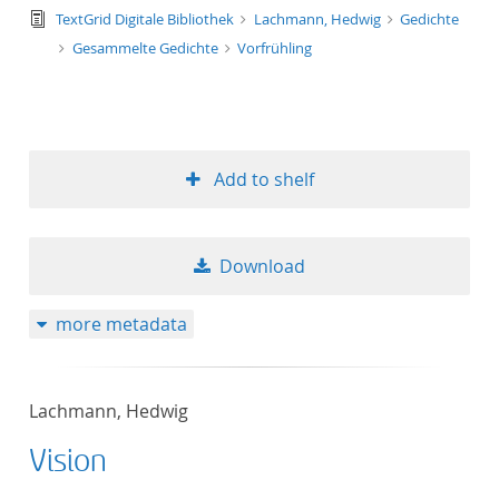
text/tg.edition+tg.aggregation+xml
TextGrid Digitale Bibliothek
Lachmann, Hedwig
Gedichte
Gesammelte Gedichte
Vorfrühling
Add to shelf
Download
more metadata
Lachmann, Hedwig
Vision