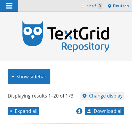
Navigation
Sprache
Shelf
0
Deutsch
ï¿½ndern
nach
h
Show sidebar
Displaying results
1–20
of
173
Change display
Expand all
Download all
relevance