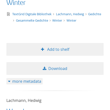
Winter
text/xml
TextGrid Digitale Bibliothek
Lachmann, Hedwig
Gedichte
Gesammelte Gedichte
Winter
Winter
Add to shelf
Download
more metadata
Lachmann, Hedwig