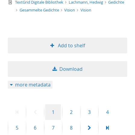
text/xml
TextGrid Digitale Bibliothek
Lachmann, Hedwig
Gedichte
Gesammelte Gedichte
Vision
Vision
Add to shelf
Download
more metadata
First
Previous
Page
Page
Page
Page
1
2
3
4
page
page
Page
Page
Page
Page
Next
Last
5
6
7
8