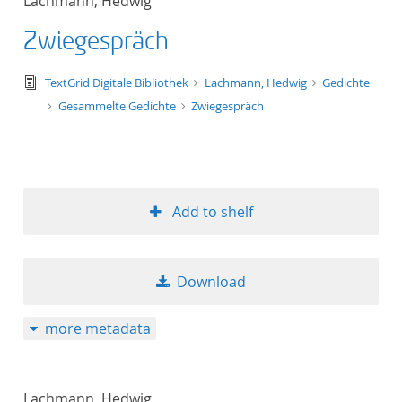
Lachmann, Hedwig
Zwiegespräch
text/tg.edition+tg.aggregation+xml
TextGrid Digitale Bibliothek
Lachmann, Hedwig
Gedichte
Gesammelte Gedichte
Zwiegespräch
Add to shelf
Download
more metadata
Lachmann, Hedwig