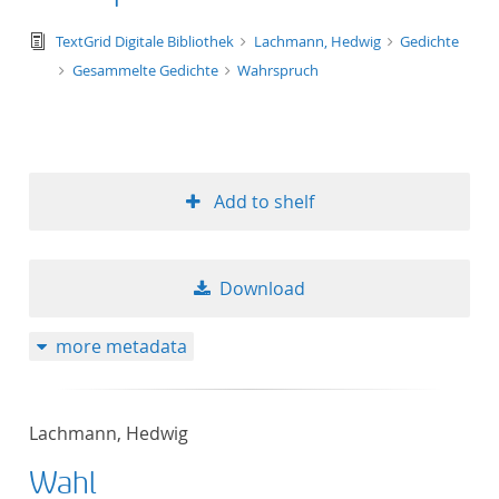
text/tg.edition+tg.aggregation+xml
TextGrid Digitale Bibliothek
Lachmann, Hedwig
Gedichte
Gesammelte Gedichte
Wahrspruch
Add to shelf
Download
more metadata
Lachmann, Hedwig
Wahl