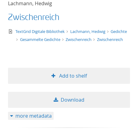
Lachmann, Hedwig
title ascending
Zwischenreich
title descending
text/xml
TextGrid Digitale Bibliothek
Lachmann, Hedwig
Gedichte
format ascending
Gesammelte Gedichte
Zwischenreich
Zwischenreich
format descendin
publication date 
Add to shelf
publication date 
Download
10
more metadata
20