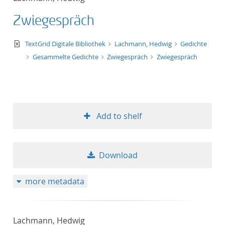
Zwiegespräch
text/xml
TextGrid Digitale Bibliothek
Lachmann, Hedwig
Gedichte
Gesammelte Gedichte
Zwiegespräch
Zwiegespräch
Add to shelf
Download
more metadata
Lachmann, Hedwig