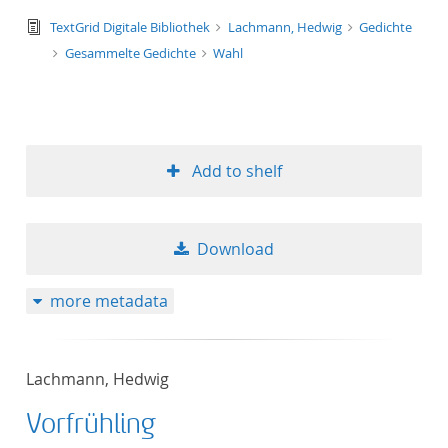
text/tg.edition+tg.aggregation+xml
TextGrid Digitale Bibliothek
Lachmann, Hedwig
Gedichte
Gesammelte Gedichte
Wahl
Add to shelf
Download
more metadata
Lachmann, Hedwig
Vorfrühling