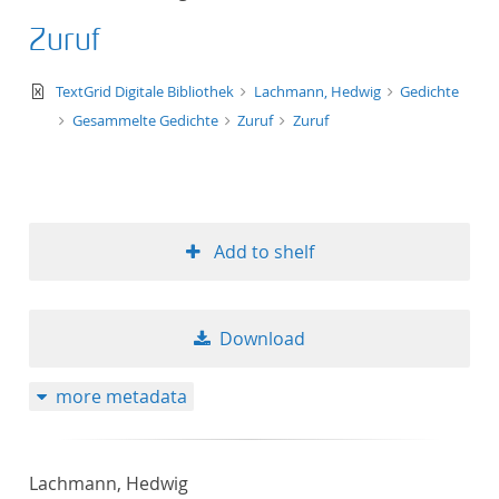
Zuruf
text/xml
TextGrid Digitale Bibliothek
Lachmann, Hedwig
Gedichte
Gesammelte Gedichte
Zuruf
Zuruf
Add to shelf
Download
more metadata
Lachmann, Hedwig