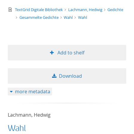
text/xml
TextGrid Digitale Bibliothek
Lachmann, Hedwig
Gedichte
Gesammelte Gedichte
Wahl
Wahl
Add to shelf
Download
more metadata
Lachmann, Hedwig
Wahl