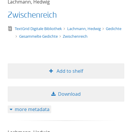
Lachmann, Hedwig
50
Zwischenreich
text/tg.edition+tg.aggregation+xml
TextGrid Digitale Bibliothek
Lachmann, Hedwig
Gedichte
Gesammelte Gedichte
Zwischenreich
Add to shelf
Download
more metadata