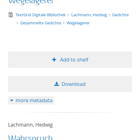
Wegelagerer
text/tg.edition+tg.aggregation+xml
TextGrid Digitale Bibliothek
Lachmann, Hedwig
Gedichte
Gesammelte Gedichte
Wegelagerer
Add to shelf
Download
more metadata
Lachmann, Hedwig
Wahrspruch