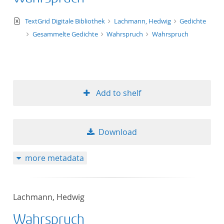
text/xml
TextGrid Digitale Bibliothek
Lachmann, Hedwig
Gedichte
Gesammelte Gedichte
Wahrspruch
Wahrspruch
Add to shelf
Download
more metadata
Lachmann, Hedwig
Wahrspruch