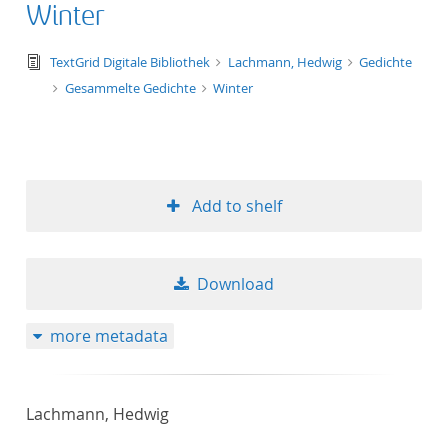
Winter
text/tg.edition+tg.aggregation+xml
TextGrid Digitale Bibliothek
Lachmann, Hedwig
Gedichte
Gesammelte Gedichte
Winter
Add to shelf
Download
more metadata
Lachmann, Hedwig