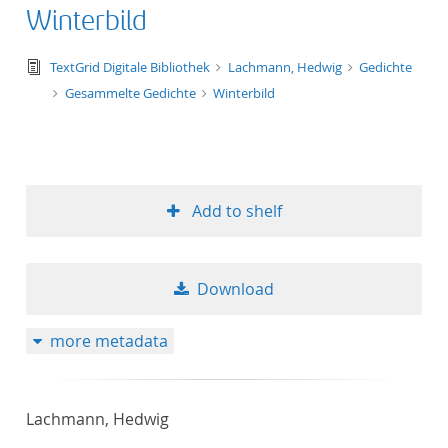
Winterbild
text/tg.edition+tg.aggregation+xml
TextGrid Digitale Bibliothek
Lachmann, Hedwig
Gedichte
Gesammelte Gedichte
Winterbild
Add to shelf
Download
more metadata
Lachmann, Hedwig