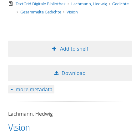
text/tg.edition+tg.aggregation+xml
TextGrid Digitale Bibliothek
Lachmann, Hedwig
Gedichte
Gesammelte Gedichte
Vision
Add to shelf
Download
more metadata
Lachmann, Hedwig
Vision