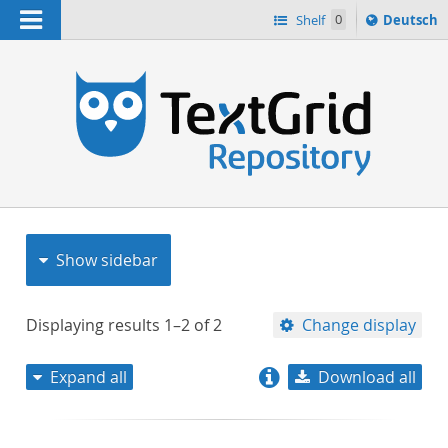
Navigation
Sprache
Shelf
0
Deutsch
ï¿½ndern
nach
h
Show sidebar
Displaying results
1–2
of
2
Change display
Expand all
Download all
relevance