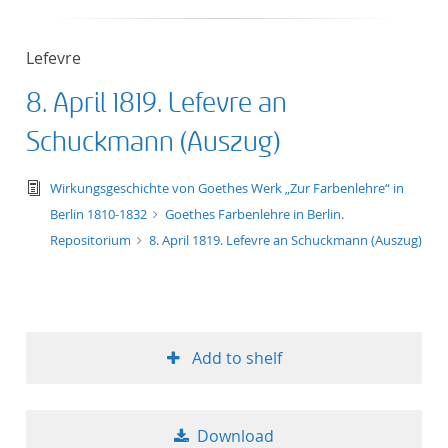
50
Lefevre
8. April 1819. Lefevre an
Schuckmann (Auszug)
text/tg.edition+tg.aggregation+xml
Wirkungsgeschichte von Goethes Werk „Zur Farbenlehre“ in
Berlin 1810-1832
Goethes Farbenlehre in Berlin.
Repositorium
8. April 1819. Lefevre an Schuckmann (Auszug)
Add to shelf
Download