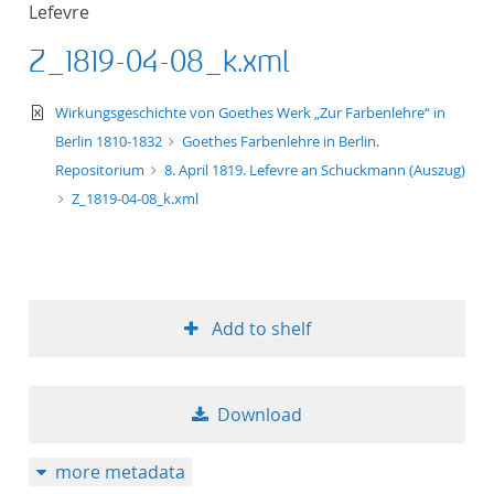
Lefevre
title ascending
Z_1819-04-08_k.xml
title descending
text/xml
Wirkungsgeschichte von Goethes Werk „Zur Farbenlehre“ in
format ascending
Berlin 1810-1832
Goethes Farbenlehre in Berlin.
Repositorium
8. April 1819. Lefevre an Schuckmann (Auszug)
format descendin
Z_1819-04-08_k.xml
publication date 
publication date 
Add to shelf
10
Download
20
more metadata